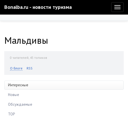
Bonalba.ru - новости туризма
Toggl
naviga
Мальдивы
0
читателей, 45 топиков
О блоге
RSS
Интересные
Новые
Обсуждаемые
TOP