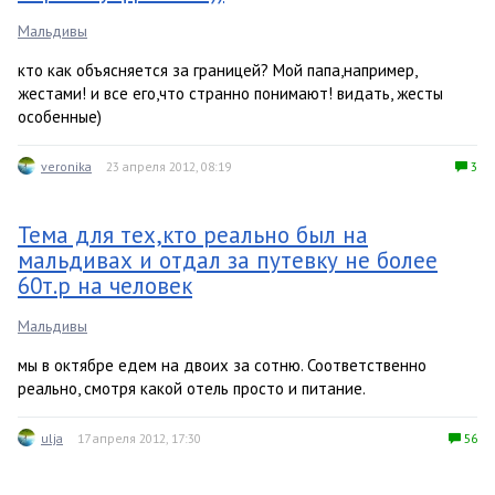
Мальдивы
кто как объясняется за границей? Мой папа,например,
жестами! и все его,что странно понимают! видать, жесты
особенные)
veronika
23 апреля 2012, 08:19
3
Тема для тех,кто реально был на
мальдивах и отдал за путевку не более
60т.р на человек
Мальдивы
мы в октябре едем на двоих за сотню. Соответственно
реально, смотря какой отель просто и питание.
ulja
17 апреля 2012, 17:30
56