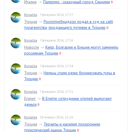
Италия
→
Палермо - сказочный город Сицилии
0
Bonalba
· 7 февраля 2016, 17:37
Турция
→
Роспотребнадзор подал в суд на сайт
турагентства, продающего путевки в Турцию
0
Bonalba
· 7 февраля 2016, 17:36
Новости
→
Кипр, Болгария и Греция могут заменить
россиянам Турцию
0
Bonalba
· 7 февраля 2016, 17:34
Турция
→
Немцы стали реже бронировать туры в
Турцию
0
Bonalba
· 7 февраля 2016, 17:31
Египет
→
В Египте сотрудники отелей вымогают
деньги
0
Bonalba
· 18 января 2016, 11:24
Турция
→
Теракты и насилие похоронили
туристический рынок Турции
0