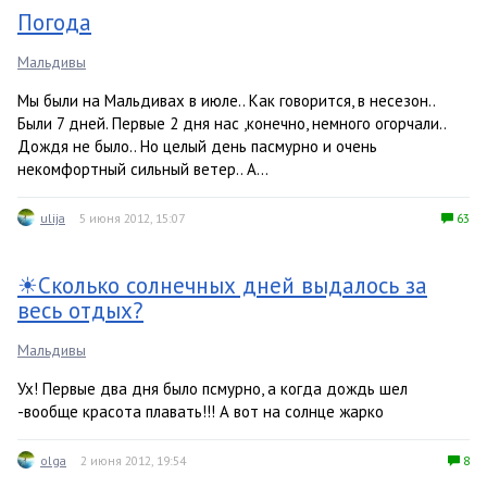
Погода
Мальдивы
Мы были на Мальдивах в июле.. Как говорится, в несезон..
Были 7 дней. Первые 2 дня нас ,конечно, немного огорчали..
Дождя не было.. Но целый день пасмурно и очень
некомфортный сильный ветер.. А...
ulija
5 июня 2012, 15:07
63
☀Сколько солнечных дней выдалось за
весь отдых?
Мальдивы
Ух! Первые два дня было псмурно, а когда дождь шел
-вообще красота плавать!!! А вот на солнце жарко
olga
2 июня 2012, 19:54
8