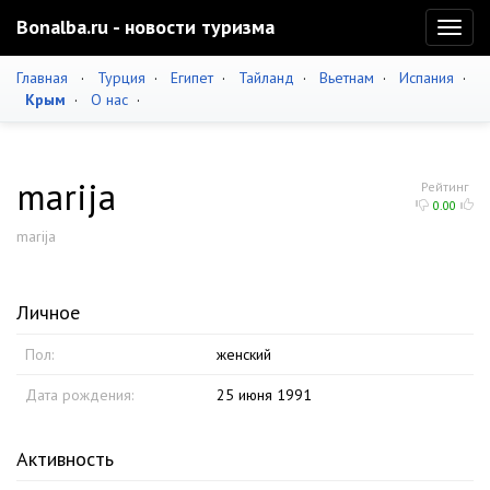
Bonalba.ru - новости туризма
Toggl
naviga
Главная
·
Турция
·
Египет
·
Тайланд
·
Вьетнам
·
Испания
·
Крым
·
О нас
·
marija
Рейтинг
0.00
marija
Личное
Пол:
женский
Дата рождения:
25 июня 1991
Активность