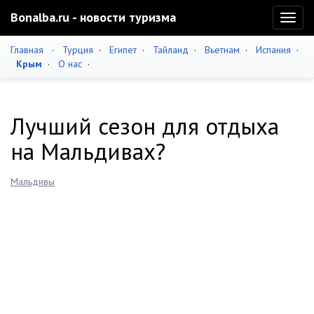
Bonalba.ru - новости туризма
Toggl
naviga
Главная
·
Турция
·
Египет
·
Тайланд
·
Вьетнам
·
Испания
·
Крым
·
О нас
·
Лучший сезон для отдыха
на Мальдивах?
Мальдивы