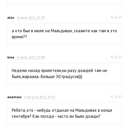
alsu
4 июля 2012, 20:39
0
а кто был в июле на Мальдивах, скажите как там в это
время??
inna
6 июля 2012, 19:48
0
Неделю назад прилетели,ни разу дождей там не
было,жараааа..больше 30 градусов)))
anastasi
3 августа 2012, 10:52
0
Ребята, кто - нибудь отдыхал на Мальдивах в конце
сентября? Как погода - часто ли были дожди?