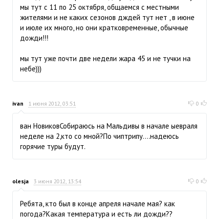
мы тут с 11 по 25 октября, общаемся с местными
жителями и не каких сезонов дждей тут нет , в июне
и июле их много, но они кратковременные, обычные
дожди!!!
мы тут уже почти две недели жара 45 и не тучки на
небе)))
ivan
1 июня 2012, 03:51
0
ван НовиковСобираюсь на Мальдивы в начале ыевраля
неделе на 2,кто со мной?По чиптрипу....надеюсь
горячие туры будут.
olesja
3 июня 2012, 13:54
0
Ребята, кто был в конце апреля начале мая? как
погода?Какая температура и есть ли дожди??