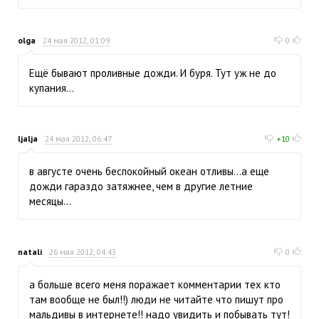
olga
24 мая 2012, 01:09
0
Ещё бывают проливные дожди. И буря. Тут уж не до
купания...
ljalja
24 мая 2012, 06:47
+10
в августе очень беспокойный океан отливы...а еще
дожди гараздо затяжнее, чем в другие летние
месяцы...
natali
26 мая 2012, 04:43
0
а больше всего меня поражает комментарии тех кто
там вообще не был!!) люди не читайте что пишут про
мальдивы в интернете!! надо увидить и побывать тут!