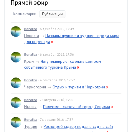
Прямой эфир
Комментарии
Публикации
Bonalba
· 6 декабря 2019, 17:49
Новости
→
Названы лучшие и худшие города мира
для переезда
0
Bonalba
· 6 декабря 2019, 17:36
Крым
→
Ялту планируют сделать центром
событийного туризма Крыма
0
Bonalba
· 4 сентября 2016, 17:52
Черногория
→
Отдых и туризм в Черногрии
0
Bonalba
· 28 августа 2016, 23:00
Италия
→
Палермо - сказочный город Сицилии
0
Bonalba
· 7 февраля 2016, 17:37
Турция
→
Роспотребнадзор подал в суд на сайт