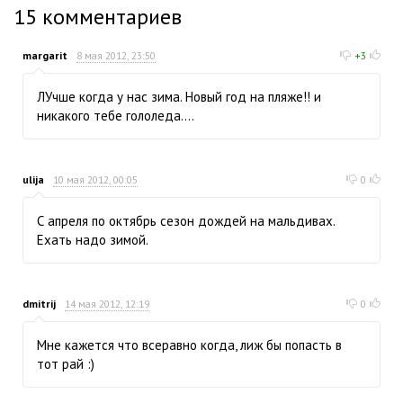
15
комментариев
margarit
8 мая 2012, 23:50
+3
ЛУчше когда у нас зима. Новый год на пляже!! и
никакого тебе гололеда....
ulija
10 мая 2012, 00:05
0
С апреля по октябрь сезон дождей на мальдивах.
Ехать надо зимой.
dmitrij
14 мая 2012, 12:19
0
Мне кажется что всеравно когда, лиж бы попасть в
тот рай :)