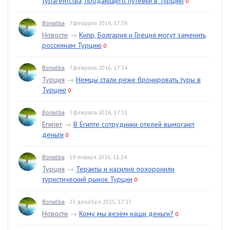
турагентства, продающего путевки в Турцию
0
Bonalba
· 7 февраля 2016, 17:36
Новости
→
Кипр, Болгария и Греция могут заменить
россиянам Турцию
0
Bonalba
· 7 февраля 2016, 17:34
Турция
→
Немцы стали реже бронировать туры в
Турцию
0
Bonalba
· 7 февраля 2016, 17:31
Египет
→
В Египте сотрудники отелей вымогают
деньги
0
Bonalba
· 18 января 2016, 11:24
Турция
→
Теракты и насилие похоронили
туристический рынок Турции
0
Bonalba
· 23 декабря 2015, 17:33
Новости
→
Кому мы везём наши деньги?
0