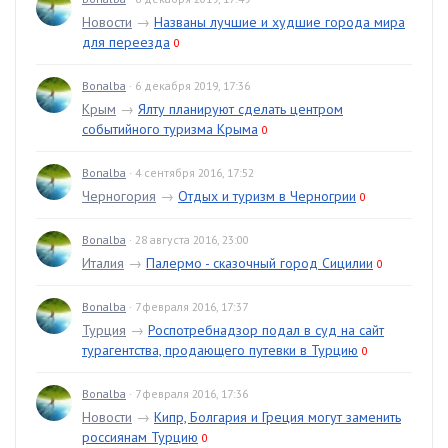
Новости
→
Названы лучшие и худшие города мира
для переезда
0
Bonalba
· 6 декабря 2019, 17:36
Крым
→
Ялту планируют сделать центром
событийного туризма Крыма
0
Bonalba
· 4 сентября 2016, 17:52
Черногория
→
Отдых и туризм в Черногрии
0
Bonalba
· 28 августа 2016, 23:00
Италия
→
Палермо - сказочный город Сицилии
0
Bonalba
· 7 февраля 2016, 17:37
Турция
→
Роспотребнадзор подал в суд на сайт
турагентства, продающего путевки в Турцию
0
Bonalba
· 7 февраля 2016, 17:36
Новости
→
Кипр, Болгария и Греция могут заменить
россиянам Турцию
0