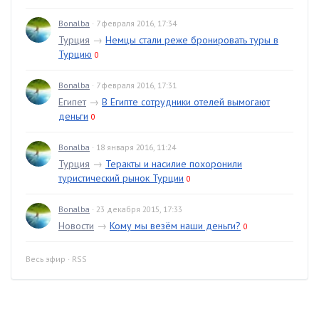
Bonalba
· 7 февраля 2016, 17:34
Турция
→
Немцы стали реже бронировать туры в
Турцию
0
Bonalba
· 7 февраля 2016, 17:31
Египет
→
В Египте сотрудники отелей вымогают
деньги
0
Bonalba
· 18 января 2016, 11:24
Турция
→
Теракты и насилие похоронили
туристический рынок Турции
0
Bonalba
· 23 декабря 2015, 17:33
Новости
→
Кому мы везём наши деньги?
0
Весь эфир
·
RSS