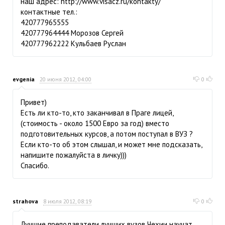
наш адрес: http://www.visacz.ru/kontakty/
контактные тел.:
420777965555
420777964444 Морозов Сергей
420777962222 Кульбаев Руслан
evgenia
20 июня 2012, 04:00
0
Привет)
Есть ли кто-то, кто заканчивал в Праге лицей,
(стоимость - около 1500 Евро за год) вместо
подготовительных курсов, а потом поступал в ВУЗ ?
Если кто-то об этом слышал, и может мне подсказать,
напишите пожалуйста в личку)))
Спасибо.
strahova
8 июля 2012, 08:19
0
Лучшие преподаватели лучших вузов Чехии научат