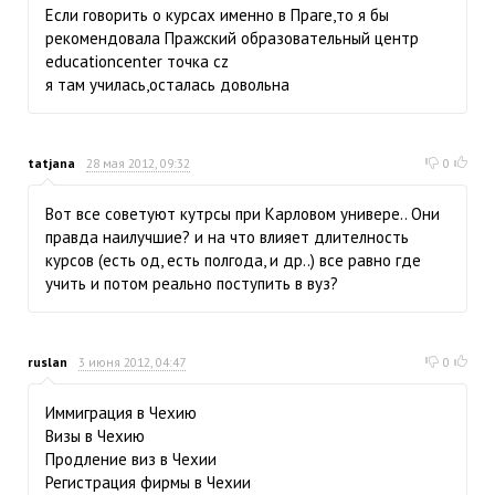
Если говорить о курсах именно в Праге,то я бы
рекомендовала Пражский образовательный центр
educationcenter точка cz
я там училась,осталась довольна
tatjana
28 мая 2012, 09:32
0
Вот все советуют кутрсы при Карловом универе.. Они
правда наилучшие? и на что влияет длителность
курсов (есть од, есть полгода, и др..) все равно где
учить и потом реально поступить в вуз?
ruslan
3 июня 2012, 04:47
0
Иммиграция в Чехию
Визы в Чехию
Продление виз в Чехии
Регистрация фирмы в Чехии