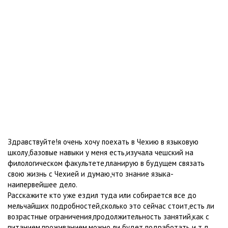
Здравствуйте!я очень хочу поехать в Чехию в языковую
школу,базовые навыки у меня есть,изучала чешский на
филологическом факультете,планирую в будущем связать
свою жизнь с Чехией и думаю,что знание языка-
наипервейшее дело.
Расскажите кто уже ездил туда или собирается все до
мельчайших подробностей,сколько это сейчас стоит,есть ли
возрастные ограничения,продолжительность занятий,как с
питанием,проживанием,можно ли будет подработать и т.д.