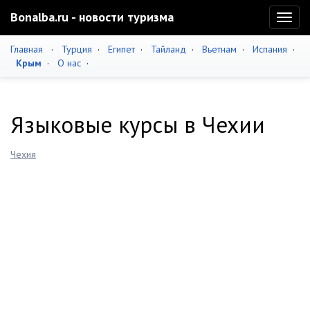
Bonalba.ru - новости туризма
Toggl
naviga
Главная
·
Турция
·
Египет
·
Тайланд
·
Вьетнам
·
Испания
·
Крым
·
О нас
·
Языковые курсы в Чехии
Чехия