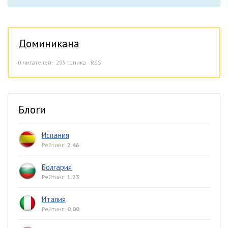
Доминикана
0
читателей · 293 топика ·
RSS
Блоги
Испания
Рейтинг:
2.46
Болгария
Рейтинг:
1.23
Италия
Рейтинг:
0.00