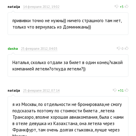
natalja
14 февраля 2012, 19:02
+5
прививки точно не нужны)) ничего страшного там нет,
только что вернулась из Доминиканы))
dasha
25 февраля 2012, 04:03
0
Наталья, сколько отдали за билет в один конец?какой
компанией летели?откуда летели?))
natalja
25 февраля 2012, 07:14
+31
я из Москвы, по отдельности не бронировала,не смогу
подсказать поэтому по стоимости билета , летела
Трансаэро, вполне хорошая авиакомпания, была с нами
в отеле девушка из Казахстана, она летела через
Франкфурт, там очень долгая стыковка, лучше через