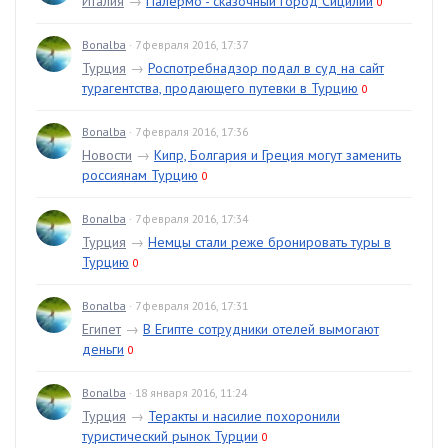
Италия
→
Палермо - сказочный город Сицилии
0
Bonalba
· 7 февраля 2016, 17:37
Турция
→
Роспотребнадзор подал в суд на сайт
турагентства, продающего путевки в Турцию
0
Bonalba
· 7 февраля 2016, 17:36
Новости
→
Кипр, Болгария и Греция могут заменить
россиянам Турцию
0
Bonalba
· 7 февраля 2016, 17:34
Турция
→
Немцы стали реже бронировать туры в
Турцию
0
Bonalba
· 7 февраля 2016, 17:31
Египет
→
В Египте сотрудники отелей вымогают
деньги
0
Bonalba
· 18 января 2016, 11:24
Турция
→
Теракты и насилие похоронили
туристический рынок Турции
0