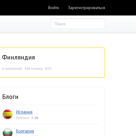
Войти
Зарегистрироваться
Финляндия
0
читателей · 364 топика ·
RSS
Блоги
Испания
Рейтинг:
2.46
Болгария