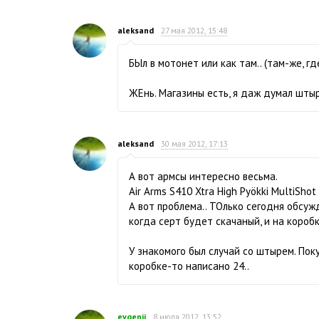
aleksand
27 мая 2012, 15:48
БЫл в мотонет или как там.. (там-же, г
ЖЕнь. Магазины есть, я даж думал штыря
aleksand
30 мая 2012, 17:13
А вот армсы интересно весьма.
Air Arms S410 Xtra High Pyökki MultiShot
А вот проблема.. ТОлько сегодня обсуж
когда серт будет скачаный, и на коробк
У знакомого был случай со штырем. Поку
коробке-то написано 24..
evgenij
8 июля 2012, 13:52