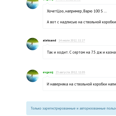
ХочетЦоо, например, Варю 100 S ...
А вот с надписью на ствольной коробки
aleksand
14 июля 2012, 11:27
Так и ходит. С сертом на 7.5 дж и казн
evgenij
23 августа 2012, 11:05
И наверняка на ствольной коробки напис
Только зарегистрированные и авторизованные пользо