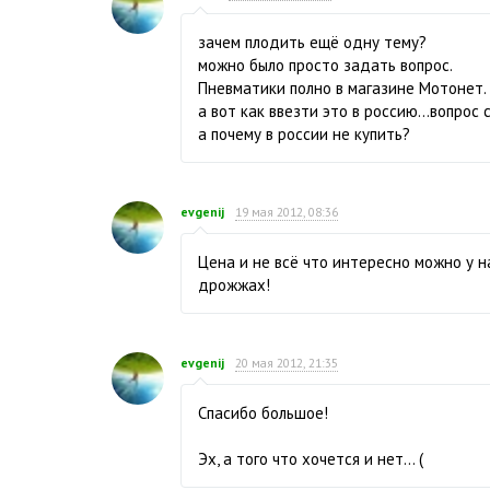
зачем плодить ещё одну тему?
можно было просто задать вопрос.
Пневматики полно в магазине Мотонет. 
а вот как ввезти это в россию...вопрос 
а почему в россии не купить?
evgenij
19 мая 2012, 08:36
Цена и не всё что интересно можно у на
дрожжах!
evgenij
20 мая 2012, 21:35
Спасибо большое!
Эх, а того что хочется и нет... (