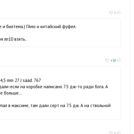
0
де и билтема.) ГАмо и китайский фуфел.
 лп10 взять..
+30
 4,5 mm 27 J sääd. 767
дали-если на коробке написано 7.5 дж-то ради бога. А
е больше...
пал в максиме, там дали серт на 7.5 дж. А на ствольной
0