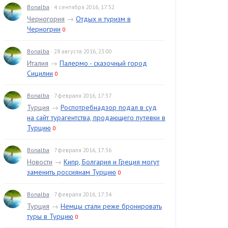
Bonalba
· 4 сентября 2016, 17:52
Черногория
→
Отдых и туризм в
Черногрии
0
Bonalba
· 28 августа 2016, 23:00
Италия
→
Палермо - сказочный город
Сицилии
0
Bonalba
· 7 февраля 2016, 17:37
Турция
→
Роспотребнадзор подал в суд
на сайт турагентства, продающего путевки в
Турцию
0
Bonalba
· 7 февраля 2016, 17:36
Новости
→
Кипр, Болгария и Греция могут
заменить россиянам Турцию
0
Bonalba
· 7 февраля 2016, 17:34
Турция
→
Немцы стали реже бронировать
туры в Турцию
0