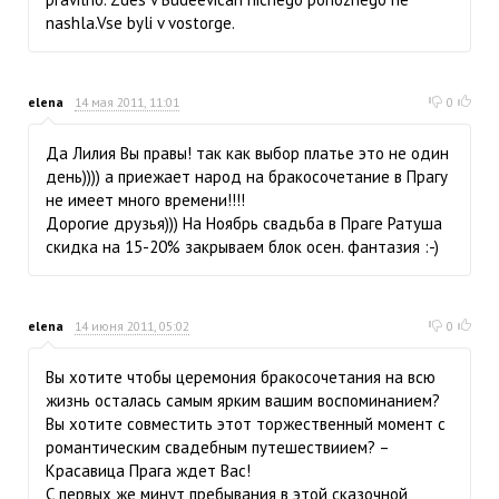
nashla.Vse byli v vostorge.
elena
14 мая 2011, 11:01
0
Да Лилия Вы правы! так как выбор платье это не один
день)))) а приежает народ на бракосочетание в Прагу
не имеет много времени!!!!
Дорогие друзья))) На Ноябрь свадьба в Праге Ратуша
скидка на 15-20% закрываем блок осен. фантазия :-)
elena
14 июня 2011, 05:02
0
Вы хотите чтобы церемония бракосочетания на всю
жизнь осталась самым ярким вашим воспоминанием?
Вы хотите совместить этот торжественный момент с
романтическим свадебным путешествиием? –
Красавица Прага ждет Вас!
С первых же минут пребывания в этой сказочной