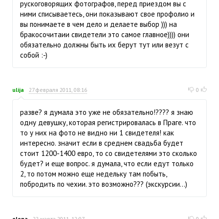
рускоговорящих фотографов, перед приездом вы с
ними списываетесь, они показывают свое профолио и
вы понимаете в чем дело и делаете выбор ))) на
бракосочитаии свидетели это самое главное)))) они
обязательно должны быть их берут тут или везут с
собой :-)
ulija
27 февраля 2011, 08:16
0
разве? я думала это уже не обязательно!???? я знаю
одну девушку, которая регистрировалась в Праге. что
то у них на фото не видно ни 1 свидетеля! как
интересно. значит если в среднем свадьба будет
стоит 1200-1400 евро, то со свидетелями это сколько
будет? и еще вопрос. я думала, что если едут только
2, то потом можно еще недельку там побыть,
побродить по чехии. это возможно??? (экскурсии...)
elena
22 марта 2011, 12:07
0