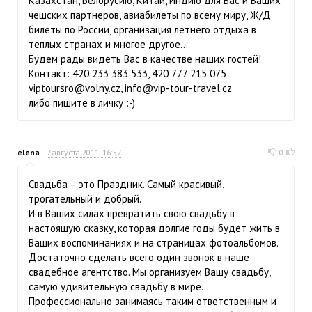
Казахстан, Белорусию, Китай, Индию для Вас и Ваших
чешских партнеров, авиабилеты по всему миру, Ж/Д
билеты по России, организация летнего отдыха в
теплых странах и многое другое...
Будем рады видеть Вас в качестве наших гостей!
Контакт: 420 233 383 533, 420 777 215 075
viptoursro@volny.cz
,
info@vip-tour-travel.cz
либо пишите в личку :-)
elena
7 августа 2011, 16:57
0
Свадьба – это Праздник. Самый красивый,
трогательный и добрый.
И в Ваших силах превратить свою свадьбу в
настоящую сказку, которая долгие годы будет жить в
Ваших воспоминаниях и на страницах фотоальбомов.
Достаточно сделать всего один звонок в наше
свадебное агентство. Мы организуем Вашу свадьбу,
самую удивительную свадьбу в мире.
Профессионально занимаясь таким ответственным и