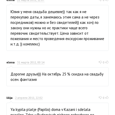
Юлия у меня свадьба дешевле)) так как я не
перекупаю даты, я занемаюсь этим сама а не через
посредников) можно и без свидетелей)) как хоч) по
закону они нужны но ис практики чаще всего
перевочик свидетельствует. Цена зависит от
пожелания и место проведения екскурсии проживание
и.т.д. )) комплекс)
elena
31 марта 2011, 00:14
0
Дорогие друзья))) На октябрь 25 % скидка на свадьбу
осен. фантазия
lilija
2 апреля 2011, 22:02
0
Ya kypila platje (Papilio) doma v Kazani i sdelala
pravilno. Zdes v Budeevicah nichego pohozhego ne