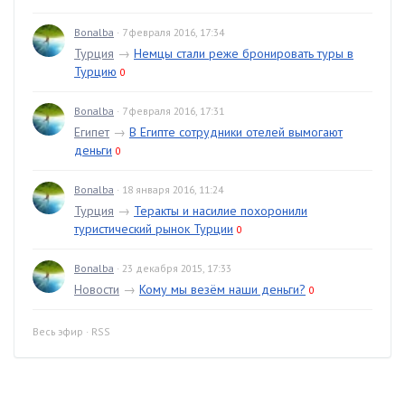
Bonalba
· 7 февраля 2016, 17:34
Турция
→
Немцы стали реже бронировать туры в
Турцию
0
Bonalba
· 7 февраля 2016, 17:31
Египет
→
В Египте сотрудники отелей вымогают
деньги
0
Bonalba
· 18 января 2016, 11:24
Турция
→
Теракты и насилие похоронили
туристический рынок Турции
0
Bonalba
· 23 декабря 2015, 17:33
Новости
→
Кому мы везём наши деньги?
0
Весь эфир
·
RSS