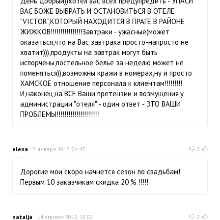
День добрый))хотел вас всех предупредить - УПАСИ
ВАС БОЖЕ ВЫБРАТЬ И ОСТАНОВИТЬСЯ В ОТЕЛЕ
"VICTOR",КОТОРЫЙ НАХОДИТСЯ В ПРАГЕ В РАЙОНЕ
ЖИЖКОВ!!!!!!!!!!!!!!!!Завтраки - ужасные(может
оказаться,что на Вас завтрака просто-напросто не
хватит))),продукты на завтрак могут быть
испорчены,постельное белье за неделю может не
поменяться)),возможны кражи в номерах,ну и просто
ХАМСКОЕ отношение персонала к клиентам!!!!!!!!!
И,наконец,на ВСЕ Ваши претензии и возмущения,у
администрации "отеля" - один ответ - ЭТО ВАШИ
ПРОБЛЕМЫ!!!!!!!!!!!!!!!!!!!!!!
elena
5 января 2012, 04:47
0
Дорогие мои скоро начнется сезон по свадьбам!
Первым 10 заказчикам скидка 20 % !!!!!
natalja
14 апреля 2012, 13:02
0