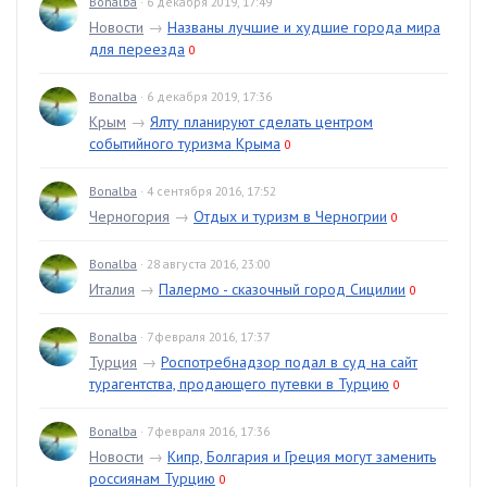
Bonalba
· 6 декабря 2019, 17:49
Новости
→
Названы лучшие и худшие города мира
для переезда
0
Bonalba
· 6 декабря 2019, 17:36
Крым
→
Ялту планируют сделать центром
событийного туризма Крыма
0
Bonalba
· 4 сентября 2016, 17:52
Черногория
→
Отдых и туризм в Черногрии
0
Bonalba
· 28 августа 2016, 23:00
Италия
→
Палермо - сказочный город Сицилии
0
Bonalba
· 7 февраля 2016, 17:37
Турция
→
Роспотребнадзор подал в суд на сайт
турагентства, продающего путевки в Турцию
0
Bonalba
· 7 февраля 2016, 17:36
Новости
→
Кипр, Болгария и Греция могут заменить
россиянам Турцию
0