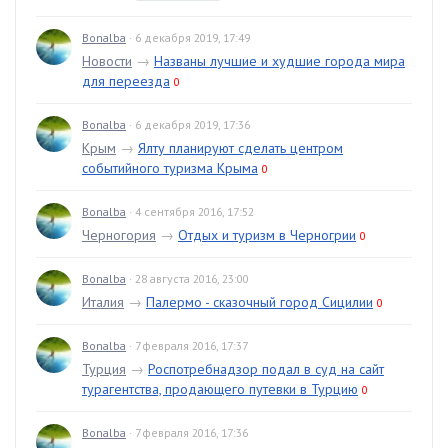
Bonalba
· 6 декабря 2019, 17:49
Новости
→
Названы лучшие и худшие города мира
для переезда
0
Bonalba
· 6 декабря 2019, 17:36
Крым
→
Ялту планируют сделать центром
событийного туризма Крыма
0
Bonalba
· 4 сентября 2016, 17:52
Черногория
→
Отдых и туризм в Черногрии
0
Bonalba
· 28 августа 2016, 23:00
Италия
→
Палермо - сказочный город Сицилии
0
Bonalba
· 7 февраля 2016, 17:37
Турция
→
Роспотребнадзор подал в суд на сайт
турагентства, продающего путевки в Турцию
0
Bonalba
· 7 февраля 2016, 17:36