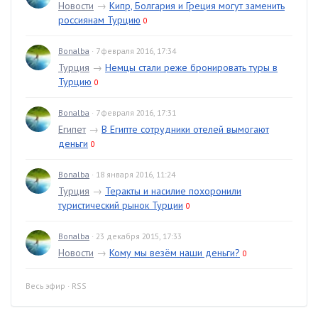
Новости
→
Кипр, Болгария и Греция могут заменить
россиянам Турцию
0
Bonalba
· 7 февраля 2016, 17:34
Турция
→
Немцы стали реже бронировать туры в
Турцию
0
Bonalba
· 7 февраля 2016, 17:31
Египет
→
В Египте сотрудники отелей вымогают
деньги
0
Bonalba
· 18 января 2016, 11:24
Турция
→
Теракты и насилие похоронили
туристический рынок Турции
0
Bonalba
· 23 декабря 2015, 17:33
Новости
→
Кому мы везём наши деньги?
0
Весь эфир
·
RSS