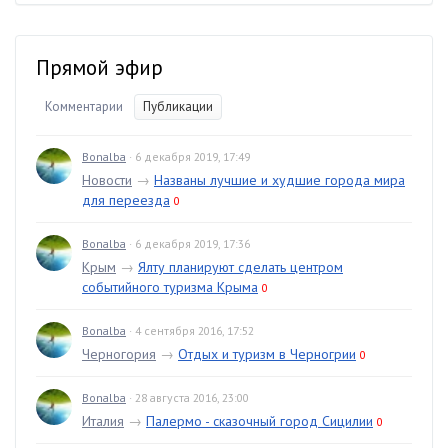
Прямой эфир
Комментарии
Публикации
Bonalba
· 6 декабря 2019, 17:49
Новости
→
Названы лучшие и худшие города мира
для переезда
0
Bonalba
· 6 декабря 2019, 17:36
Крым
→
Ялту планируют сделать центром
событийного туризма Крыма
0
Bonalba
· 4 сентября 2016, 17:52
Черногория
→
Отдых и туризм в Черногрии
0
Bonalba
· 28 августа 2016, 23:00
Италия
→
Палермо - сказочный город Сицилии
0