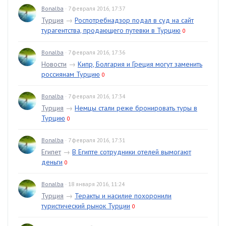
Bonalba
· 7 февраля 2016, 17:37
Турция
→
Роспотребнадзор подал в суд на сайт
турагентства, продающего путевки в Турцию
0
Bonalba
· 7 февраля 2016, 17:36
Новости
→
Кипр, Болгария и Греция могут заменить
россиянам Турцию
0
Bonalba
· 7 февраля 2016, 17:34
Турция
→
Немцы стали реже бронировать туры в
Турцию
0
Bonalba
· 7 февраля 2016, 17:31
Египет
→
В Египте сотрудники отелей вымогают
деньги
0
Bonalba
· 18 января 2016, 11:24
Турция
→
Теракты и насилие похоронили
туристический рынок Турции
0