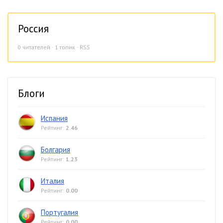
Россия
0
читателей · 1 топик ·
RSS
Блоги
Испания
Рейтинг:
2.46
Болгария
Рейтинг:
1.23
Италия
Рейтинг:
0.00
Португалия
Рейтинг:
0.00