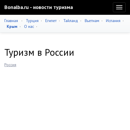
Bonalba.ru - новости туризма
Toggl
naviga
Главная
·
Турция
·
Египет
·
Тайланд
·
Вьетнам
·
Испания
·
Крым
·
О нас
·
Туризм в России
Россия