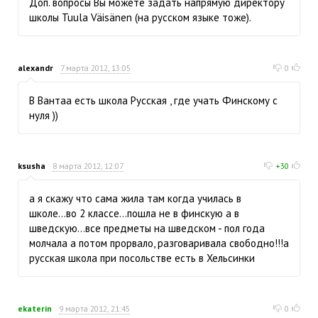
Доп. вопросы Вы можете задать напрямую директору
школы Tuula Väisänen (на русском языке тоже).
alexandr
7 марта 2012, 13:05
0
В Вантаа есть школа Русская , где учать Финскому с
нуля ))
ksusha
8 марта 2012, 12:07
+30
а я скажу что сама жила там когда училась в
школе...во 2 классе...пошла не в финскую а в
шведскую...все предметы на шведском - пол года
молчала а потом прорвало, разговаривала свободно!!!а
русская школа при посольстве есть в Хельсинки
ekaterin
9 марта 2012, 21:45
0