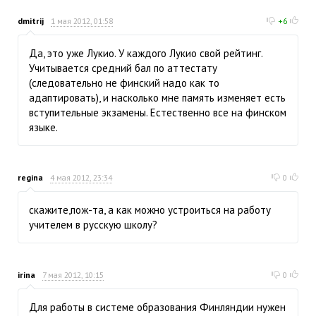
dmitrij
1 мая 2012, 01:58
+6
Да, это уже Лукио. У каждого Лукио свой рейтинг.
Учитывается средний бал по аттестату
(следовательно не финский надо как то
адаптировать), и насколько мне память изменяет есть
вступительные экзамены. Естественно все на финском
языке.
regina
4 мая 2012, 23:34
0
скажите,пож-та, а как можно устроиться на работу
учителем в русскую школу?
irina
7 мая 2012, 10:15
0
Для работы в системе образования Финляндии нужен