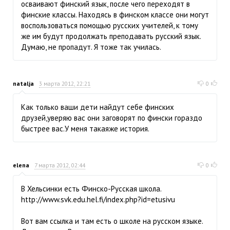
осваивают финский язык, после чего переходят в
финские классы. Находясь в финском классе они могут
воспользоваться помощью русских учителей, к тому
же им будут продолжать преподавать русский язык.
Думаю, не пропадут. Я тоже так училась.
natalja
3 марта 2012, 22:21
0
Как только ваши дети найдут себе финских
друзей,уверяю вас они заговорят по фински гораздо
быстрее вас.У меня такаяже история.
elena
7 марта 2012, 02:44
0
В Хельсинки есть Финско-Русская школа.
http://www.svk.edu.hel.fi/index.php?id=etusivu
Вот вам ссылка и там есть о школе на русском языке.