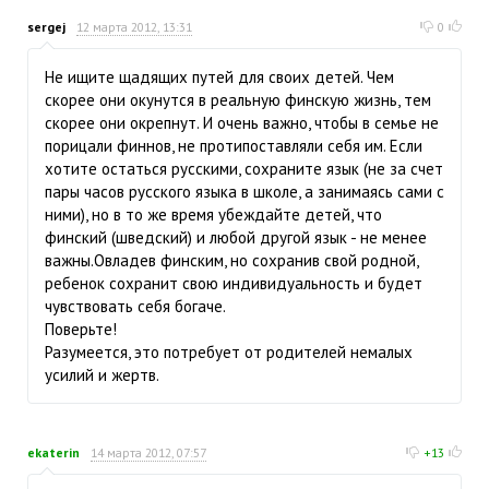
sergej
12 марта 2012, 13:31
0
Не ищите щадящих путей для своих детей. Чем
скорее они окунутся в реальную финскую жизнь, тем
скорее они окрепнут. И очень важно, чтобы в семье не
порицали финнов, не протипоставляли себя им. Если
хотите остаться русскими, сохраните язык (не за счет
пары часов русского языка в школе, а занимаясь сами с
ними), но в то же время убеждайте детей, что
финский (шведский) и любой другой язык - не менее
важны.Овладев финским, но сохранив свой родной,
ребенок сохранит свою индивидуальность и будет
чувствовать себя богаче.
Поверьте!
Разумеется, это потребует от родителей немалых
усилий и жертв.
ekaterin
14 марта 2012, 07:57
+13