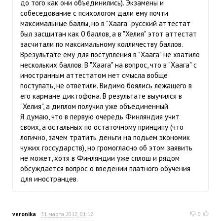
до того как они объединились). Экзамены и
собеседование с психологом дали ему почти
максимальные баллы, но в "Хаага" русский аттестат
был засщитан как 0 баллов, а в "Хелия" этот аттестат
засчитали по максимальному колличеству баллов.
Врезультате ему для поступления в "Хаага" не хватило
нескольких баллов. В "Хаага" на вопрос, что в "Хаага" с
иностранным аттестатом нет смысла вобще
поступать, не ответили. Видимо боялись лежащего в
его кармане диктофона. В результате выучился в
"Хелия", а диплом получил уже объединенный.
Я думаю, что в первую очередь Финляндия учит
своих, а остальных по остаточному принципу (что
логично, зачем тратить деньги на подьем экономик
чужих госсударств), но громогласно об этом заявить
не может, хотя в Финляндии уже сплош и рядом
обсуждается вопрос о введении платного обучения
для иностранцев.
veronika
31 марта 2012, 01:12
0