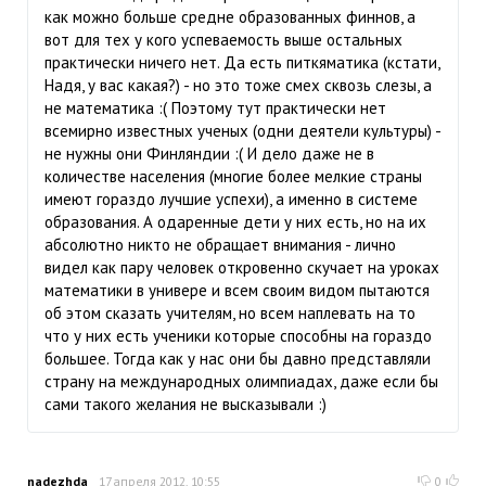
как можно больше средне образованных финнов, а
вот для тех у кого успеваемость выше остальных
практически ничего нет. Да есть питкяматика (кстати,
Надя, у вас какая?) - но это тоже смех сквозь слезы, а
не математика :( Поэтому тут практически нет
всемирно известных ученых (одни деятели культуры) -
не нужны они Финляндии :( И дело даже не в
количестве населения (многие более мелкие страны
имеют гораздо лучшие успехи), а именно в системе
образования. А одаренные дети у них есть, но на их
абсолютно никто не обращает внимания - лично
видел как пару человек откровенно скучает на уроках
математики в универе и всем своим видом пытаются
об этом сказать учителям, но всем наплевать на то
что у них есть ученики которые способны на гораздо
большее. Тогда как у нас они бы давно представляли
страну на международных олимпиадах, даже если бы
сами такого желания не высказывали :)
nadezhda
17 апреля 2012, 10:55
0