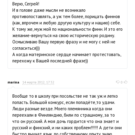
Верю, Сегрей!
И в голове даже мысли не возникало
противопоставлять, а уж тем более, порицать финнов
(как, впрочем и любую другую культуру и нацию) себе.
К тому же, муж мой по национальности финн. И это его
желание-вернуться на свою историческую родину.
Осмысливаю Вашу первую фразу и не могу с ней не
согласиться)))
А когда материнское сердце начинает протестовать,
перехожу к Вашей последней фразе))
marina
14 марта 2012, 17:32
0
Вообще то в школу при посольстве не так уж и легко
попасть. Большой конкурс, если попадёте,то удачи.
Люди разные везде. Моего племянника когда они
переехали в Финляндию, били по страшному, за то
что он русский. А моя дочь гордится что она знает и
русский и финский, и ни каких проблем!!!!!! А дети они
быстро выучат язык, по собственному опыту знаю.