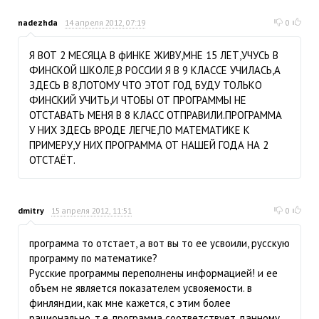
nadezhda
14 апреля 2012, 07:19
0
Я ВОТ 2 МЕСЯЦА В фИНКЕ ЖИВУ,МНЕ 15 ЛЕТ,УЧУСЬ В
ФИНСКОЙ ШКОЛЕ,В РОССИИ Я В 9 КЛАССЕ УЧИЛАСЬ,А
ЗДЕСЬ В 8,ПОТОМУ ЧТО ЭТОТ ГОД БУДУ ТОЛЬКО
ФИНСКИЙ УЧИТЬ,И ЧТОБЫ ОТ ПРОГРАММЫ НЕ
ОТСТАВАТЬ МЕНЯ В 8 КЛАСС ОТПРАВИЛИ.ПРОГРАММА
У НИХ ЗДЕСЬ ВРОДЕ ЛЕГЧЕ,ПО МАТЕМАТИКЕ К
ПРИМЕРУ,У НИХ ПРОГРАММА ОТ НАШЕЙ ГОДА НА 2
ОТСТАЁТ.
dmitry
15 апреля 2012, 11:51
0
программа то отстает, а вот вы то ее усвоили, русскую
программу по математике?
Русские программы переполнены информацией! и ее
объем не является показателем усвояемости. в
финляндии, как мне кажется, с этим более
рационально, т.е. программа соответствует данному