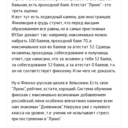
бальная, есть проходной балл. Атестат "Лукио" - это
треть оценки.
И вот тут есть подводный камень для иностранцев.
Финляндия в грудь стучит, что перед высшим
образованием все равны, но в самых пристижных
ВУЗах делают так: например, максимально можно
набрать 100 баллов, проходной балл 70, а
максимальное кол-во баллов за атестат 32. Сдаешь
екзамены, проходишь собеседование и получаешь
ответ, где написано, что за экзамен у тебя 32 балла,
за собеседование 32 балла, а за атестат 0 баллов, т.к.
он не соответствует финскому. И ни чего не доказать.
Ну и Финско-русская школа в Хельсинки. Есть свое
"Лукио", рейтинг, кстати, хороший. Система обучения
финская с максимально возможным добавлением
российской, меня особенно впечатлило наличие всем
нам знакомых "Дневников". Нагрузка уже с нулевого
класса на уровне, т.е. ученик не испытывает стресс
при поступлении в "Лукио".