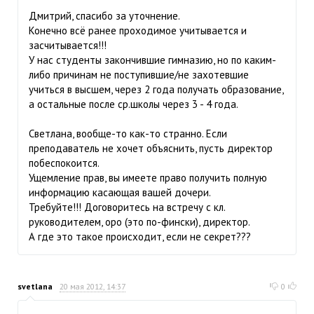
Дмитрий, спасибо за уточнение.
Конечно всё ранее проходимое учитывается и
засчитывается!!!
У нас студенты закончившие гимназию, но по каким-
либо причинам не поступившие/не захотевшие
учиться в высшем, через 2 года получать образование,
а остальные после ср.школы через 3 - 4 года.
Светлана, вообще-то как-то странно. Если
преподаватель не хочет объяснить, пусть директор
побеспокоится.
Ущемление прав, вы имеете право получить полную
информацию касающая вашей дочери.
Требуйте!!! Договоритесь на встречу с кл.
руководителем, opo (это по-фински), директор.
А где это такое происходит, если не секрет???
svetlana
20 мая 2012, 14:37
0