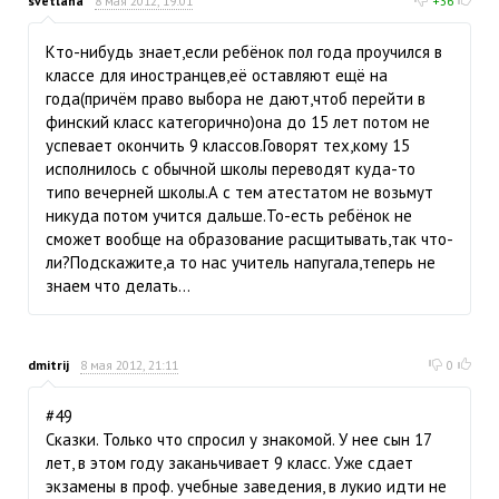
svetlana
8 мая 2012, 19:01
+36
Кто-нибудь знает,если ребёнок пол года проучился в
классе для иностранцев,её оставляют ещё на
года(причём право выбора не дают,чтоб перейти в
финский класс категорично)она до 15 лет потом не
успевает окончить 9 классов.Говорят тех,кому 15
исполнилось с обычной школы переводят куда-то
типо вечерней школы.А с тем атестатом не возьмут
никуда потом учится дальше.То-есть ребёнок не
сможет вообще на образование расщитывать,так что-
ли?Подскажите,а то нас учитель напугала,теперь не
знаем что делать...
dmitrij
8 мая 2012, 21:11
0
#49
Сказки. Только что спросил у знакомой. У нее сын 17
лет, в этом году заканьчивает 9 класс. Уже сдает
экзамены в проф. учебные заведения, в лукио идти не