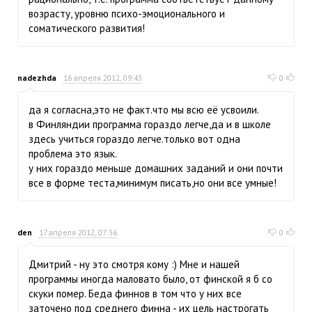
возрасту, уровню психо-эмоционального и
соматического развития!
nadezhda
16 апреля 2012, 09:43
0
да я согласна,это не факт.что мы всю её усвоили.
в Финляндии программа гораздо легче,да и в школе
здесь учиться гораздо легче.только вот одна
проблема это язык.
у них гораздо меньше домашних заданий и они почти
все в форме теста,минимум писать,но они все умные!
den
17 апреля 2012, 07:36
0
Дмитрий - ну это смотря кому :) Мне и нашей
программы иногда маловато было, от финской я б со
скуки помер. Беда финнов в том что у них все
заточено под среднего финна - их цель настрогать