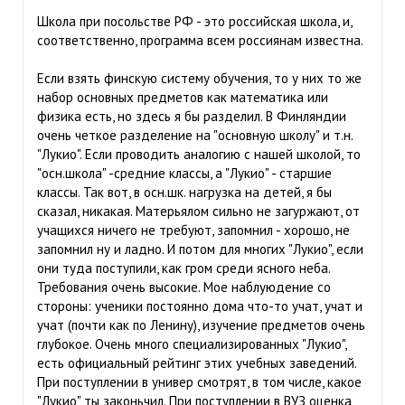
Школа при посольстве РФ - это российская школа, и,
соответственно, программа всем россиянам известна.
Если взять финскую систему обучения, то у них то же
набор основных предметов как математика или
физика есть, но здесь я бы разделил. В Финляндии
очень четкое разделение на "основную школу" и т.н.
"Лукио". Если проводить аналогию с нашей школой, то
"осн.школа" -средние классы, а "Лукио" - старшие
классы. Так вот, в осн.шк. нагрузка на детей, я бы
сказал, никакая. Матерьялом сильно не загуржают, от
учащихся ничего не требуют, запомнил - хорошо, не
запомнил ну и ладно. И потом для многих "Лукио", если
они туда поступили, как гром среди ясного неба.
Требования очень высокие. Мое наблуюдение со
стороны: ученики постоянно дома что-то учат, учат и
учат (почти как по Ленину), изучение предметов очень
глубокое. Очень много специализированных "Лукио",
есть официальный рейтинг этих учебных заведений.
При поступлении в универ смотрят, в том числе, какое
"Лукио" ты законьчил. При поступлении в ВУЗ оценка