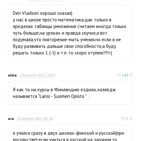
Den Vladson хорошо сказал)
у нас в школе просто математика,дак только в
пределах таблицы умножения считаем иногда только
чуть больше,на уроках и правда скучно,я вот
подумала,что повторение-мать учения.но если я не
буду развивать дальше свои способности,а буду
решать только 1 (-1) и т.п. то скоро отупею!!!!=(
alina
19 апреля 2012, 18:07
+17
Я как то на курсы в Финляндию ездила, колледж
называется "Lansi - Suomen Opisto " .
ura
20 апреля 2012, 05:28
0
я учился сразу в двух школах-финской и русской(при
посольстве).если учиться в русской на заочном,то