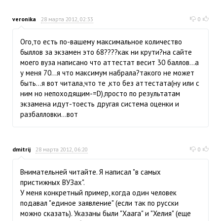
veronika
28 марта 2012, 02:33
0
Ого,то есть по-вашему максимальное количество
быллов за экзамен это 68????как ни крути?на сайте
моего вуза написано что аттестат весит 30 баллов...а
у меня 70...я что максимум набрала?такого не может
быть...я вот читала,что те ,кто без аттестата(ну или с
ним но непоходящим-=D),просто по результатам
экзамена идут-тоесть другая система оценки и
разбалловки...вот
dmitrij
28 марта 2012, 06:20
0
Внимательней читайте. Я написал "в самых
пристижных ВУЗах".
У меня конкретный пример, когда один человек
подавал "единое заявление" (если так по русски
можно сказать). Указаны были "Хаага" и "Хелия" (еще