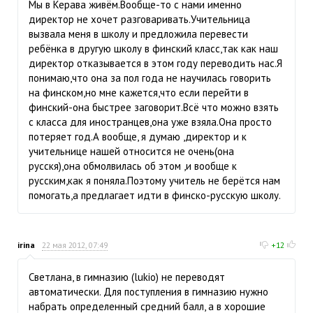
Мы в Керава живём.Вообще-то с нами именно
директор не хочет разговаривать.Учительница
вызвала меня в школу и предложила перевести
ребёнка в другую школу в финский класс,так как наш
директор отказывается в этом году переводить нас.Я
понимаю,что она за пол года не научилась говорить
на финском,но мне кажется,что если перейти в
финский-она быстрее заговорит.Всё что можно взять
с класса для иностранцев,она уже взяла.Она просто
потеряет год.А вообще, я думаю ,директор и к
учительнице нашей относится не очень(она
русскя),она обмолвилась об этом ,и вообще к
русским,как я поняла.Поэтому учитель не берётся нам
помогать,а предлагает идти в финско-русскую школу.
irina
22 мая 2012, 07:49
+12
Светлана, в гимназию (lukio) не переводят
автоматически. Для поступления в гимназию нужно
набрать определенный средний балл, а в хорошие