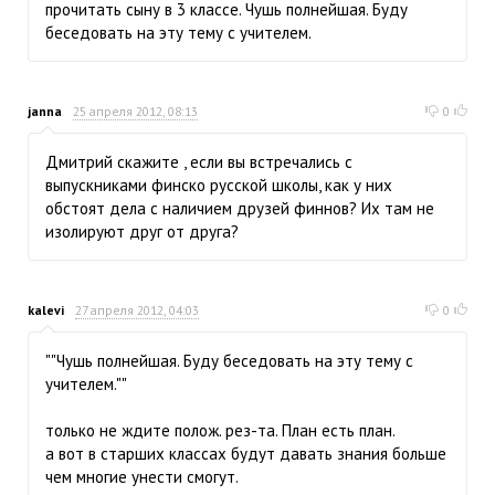
прочитать сыну в 3 классе. Чушь полнейшая. Буду
беседовать на эту тему с учителем.
janna
25 апреля 2012, 08:13
0
Дмитрий скажите , если вы встречались с
выпускниками финско русской школы, как у них
обстоят дела с наличием друзей финнов? Их там не
изолируют друг от друга?
kalevi
27 апреля 2012, 04:03
0
""Чушь полнейшая. Буду беседовать на эту тему с
учителем.""
только не ждите полож. рез-та. План есть план.
а вот в старших классах будут давать знания больше
чем многие унести смогут.