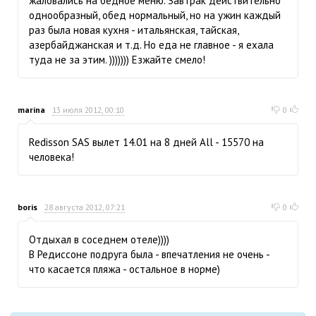
жаловались на бедное меню. Завтрак действительно
однообразный, обед нормальный, но на ужин каждый
раз была новая кухня - итальянская, тайская,
азербайджанская и т.д. Но еда не главное - я ехала
туда не за этим. ))))))) Езжайте смело!
marina
13 июля 2012, 00:10
0
Redisson SAS вылет 14.01 на 8 дней All - 15570 на
человека!
boris
28 августа 2012, 07:21
0
Отдыхал в соседнем отеле))))
В Редиссоне подруга была - впечатления не очень -
что касается пляжа - остальное в норме)