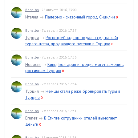
Bonalba
· 28 августа 2016, 23:00
Италия
→
Палермо - сказочный город Сицилии
0
Bonalba
· 7 февраля 2016, 17:37
Турция
→
Роспотребнадзор подал в суд на сайт
турагентства, продающего путевки в Турцию
0
Bonalba
· 7 февраля 2016, 17:36
Новости
→
Кипр, Болгария и Греция могут заменить
россиянам Турцию
0
Bonalba
· 7 февраля 2016, 17:34
Турция
→
Немцы стали реже бронировать туры в
Турцию
0
Bonalba
· 7 февраля 2016, 17:31
Египет
→
В Египте сотрудники отелей вымогают
деньги
0
Bonalba
· 18 января 2016, 11:24