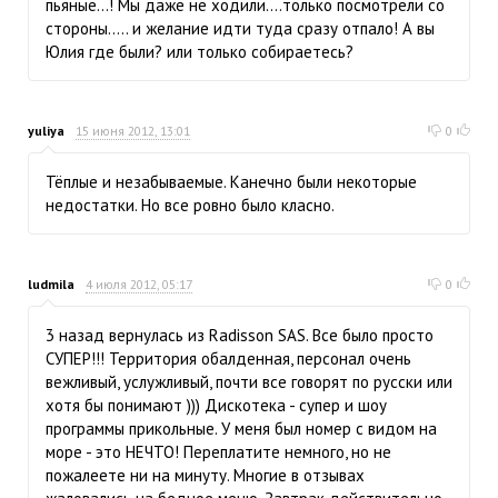
пьяные...! Мы даже не ходили....только посмотрели со
стороны..... и желание идти туда сразу отпало! А вы
Юлия где были? или только собираетесь?
yuliya
15 июня 2012, 13:01
0
Тёплые и незабываемые. Канечно были некоторые
недостатки. Но все ровно было класно.
ludmila
4 июля 2012, 05:17
0
3 назад вернулась из Radisson SAS. Все было просто
СУПЕР!!! Территория обалденная, персонал очень
вежливый, услужливый, почти все говорят по русски или
хотя бы понимают ))) Дискотека - супер и шоу
программы прикольные. У меня был номер с видом на
море - это НЕЧТО! Переплатите немного, но не
пожалеете ни на минуту. Многие в отзывах