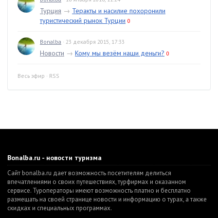
Турция
→
Теракты и насилие похоронили
туристический рынок Турции
0
Bonalba
· 23 декабря 2015, 17:33
Новости
→
Кому мы везём наши деньги?
0
Весь эфир
·
RSS
Bonalba.ru - новости туризма
Сайт bonalba.ru дает возможность посетителям делиться
впечатлениями о своих путешествиях, турфирмах и оказанном
сервисе. Туроператоры имеют возможность платно и бесплатно
размещать на своей странице новости и информацию о турах, а также
скидках и специальных программах.