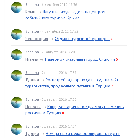
Bonalba
· 6 декабря 2019, 17:36
Крым
→
Ялту планируют сделать центром
событийного туризма Крыма
0
Bonalba
· 4 сентября 2016, 17:52
Черногория
→
Отдых и туризм в Черногрии
0
Bonalba
· 28 августа 2016, 23:00
Италия
→
Палермо - сказочный город Сицилии
0
Bonalba
· 7 февраля 2016, 17:37
Турция
→
Роспотребнадзор подал в суд на сайт
турагентства, продающего путевки в Турцию
0
Bonalba
· 7 февраля 2016, 17:36
Новости
→
Кипр, Болгария и Греция могут заменить
россиянам Турцию
0
Bonalba
· 7 февраля 2016, 17:34
Турция
→
Немцы стали реже бронировать туры в