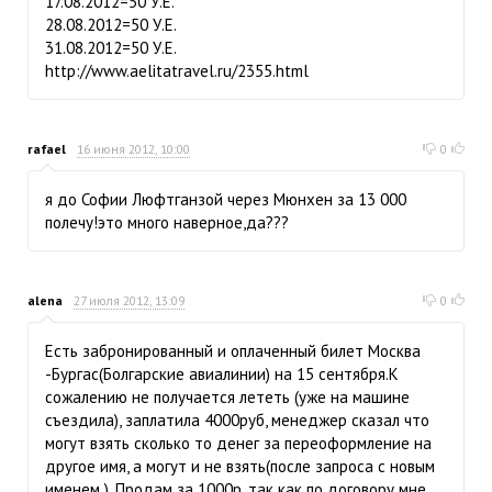
17.08.2012=50 У.Е.
28.08.2012=50 У.Е.
31.08.2012=50 У.Е.
http://www.aelitatravel.ru/2355.html
rafael
16 июня 2012, 10:00
0
я до Софии Люфтганзой через Мюнхен за 13 000
полечу!это много наверное,да???
alena
27 июля 2012, 13:09
0
Есть забронированный и оплаченный билет Москва
-Бургас(Болгарские авиалинии) на 15 сентября.К
сожалению не получается лететь (уже на машине
съездила), заплатила 4000руб, менеджер сказал что
могут взять сколько то денег за переоформление на
другое имя, а могут и не взять(после запроса с новым
именем ). Продам за 1000р. так как по договору мне