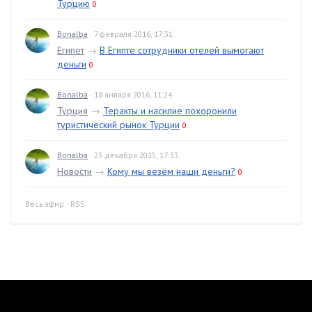
Турцию
0
Bonalba
· 7 февраля 2016, 17:31
Египет
→
В Египте сотрудники отелей вымогают
деньги
0
Bonalba
· 18 января 2016, 11:24
Турция
→
Теракты и насилие похоронили
туристический рынок Турции
0
Bonalba
· 23 декабря 2015, 17:33
Новости
→
Кому мы везём наши деньги?
0
Весь эфир
·
RSS