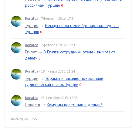
россиянам Турцию
0
Bonalba
· 7 февраля 2016, 17:34
Турция
→
Немцы стали реже бронировать туры в
Турцию
0
Bonalba
· 7 февраля 2016, 17:31
Египет
→
В Египте сотрудники отелей вымогают
деньги
0
Bonalba
· 18 января 2016, 11:24
Турция
→
Теракты и насилие похоронили
туристический рынок Турции
0
Bonalba
· 23 декабря 2015, 17:33
Новости
→
Кому мы везём наши деньги?
0
Весь эфир
·
RSS