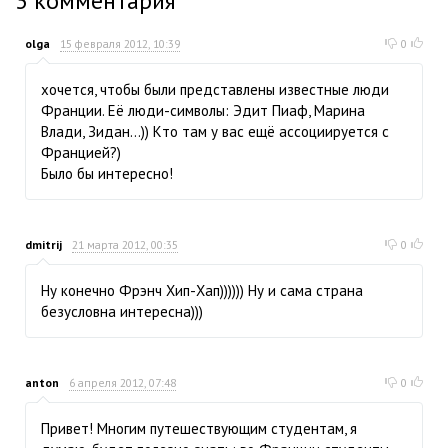
3
комментария
olga
15 февраля 2012, 10:39
0
хочется, чтобы были представлены известные люди
Франции. Её люди-символы: Эдит Пиаф, Марина
Влади, Зидан...)) Кто там у вас ещё ассоциируется с
Францией?)
Было бы интересно!
dmitrij
21 марта 2012, 00:35
0
Ну конечно Фрэнч Хип-Хап)))))) Ну и сама страна
безусловна интересна)))
anton
6 апреля 2012, 07:48
0
Привет! Многим путешествующим студентам, я