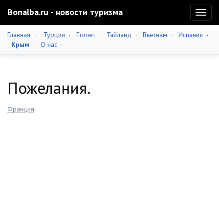
Bonalba.ru - новости туризма
Toggl
naviga
Главная
·
Турция
·
Египет
·
Тайланд
·
Вьетнам
·
Испания
·
Крым
·
О нас
·
Пожелания.
Франция