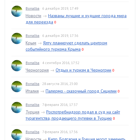
Bonalba
· 6 декабря 2019, 17:49
Новости
→
Названы лучшие и худшие города мира
для переезда
0
Bonalba
· 6 декабря 2019, 17:36
Крым
→
Ялту планируют сделать центром
событийного туризма Крыма
0
Bonalba
· 4 сентября 2016, 17:52
Черногория
→
Отдых и туризм в Черногрии
0
Bonalba
· 28 августа 2016, 23:00
Италия
→
Палермо - сказочный город Сицилии
0
Bonalba
· 7 февраля 2016, 17:37
Турция
→
Роспотребнадзор подал в суд на сайт
турагентства, продающего путевки в Турцию
0
Bonalba
· 7 февраля 2016, 17:36
Новости
→
Кипр, Болгария и Греция могут заменить