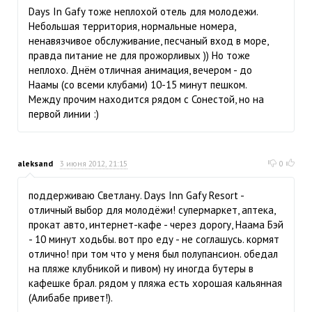
Days In Gafy тоже неплохой отель для молодежи.
Небольшая территория, нормальные номера,
ненавязчивое обслуживание, песчаный вход в море,
правда питание не для прожорливых )) Но тоже
неплохо. Днём отличная анимация, вечером - до
Наамы (со всеми клубами) 10-15 минут пешком.
Между прочим находится рядом с Сонестой, но на
первой линии :)
aleksand
3 июня 2012, 21:15
0
поддерживаю Светлану. Days Inn Gafy Resort -
отличный выбор для молодёжи! супермаркет, аптека,
прокат авто, интернет-кафе - через дорогу, Наама Бэй
- 10 минут ходьбы. вот про еду - не соглашусь. кормят
отлично! при том что у меня был полупансион. обедал
на пляже клубникой и пивом) ну иногда бутеры в
кафешке брал. рядом у пляжа есть хорошая кальянная
(Алибабе привет!).