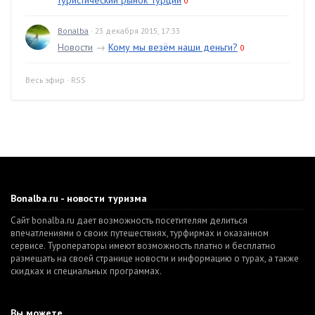
туристический рынок Турции
0
Bonalba
· 23 декабря 2015, 17:33
Новости
→
Кому мы везём наши деньги?
0
Весь эфир
·
RSS
Bonalba.ru - новости туризма
Сайт bonalba.ru дает возможность посетителям делиться
впечатлениями о своих путешествиях, турфирмах и оказанном
сервисе. Туроператоры имеют возможность платно и бесплатно
размещать на своей странице новости и информацию о турах, а также
скидках и специальных программах.
Вы можете