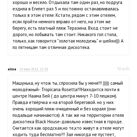
хорошо и весело. Отдыхала там один раз, но подруга
ездила в Египет раз 5 и постоянно останавливалась
только в этом отеле. Кстати, рядом с этим отелем,
если пройти немного вправо от него, на этом же
берегу, есть платный пляж Теразина. Вход стоит не
дорого, но побывать там стоит. Никакого гоп стопа,
только, как говорится "золотая молодежь" и шейхи))) А
по пятницам там отличная дискотека.
alina
14 мая 2012, 22:36
0
Машунька, ну чтож ты, спросила бы у меня!!! ))))) самый
молодёжный- Tropicana Rosetta!!!Находится почти в
центре Наама Бей ( до центра минут 7-10 пешком).
Правда етвёрчка и на второй береговой. но у них
очень хороший пляж-очищенный и без коралл (они
подальше начинаются). А так же на территории отеля
дискотека Black House-довольно известная в городе.
Считается как ородская,но те,кто живут в отеле могут
ходить туда бесплатно!!! Зал никогда не пустеет,