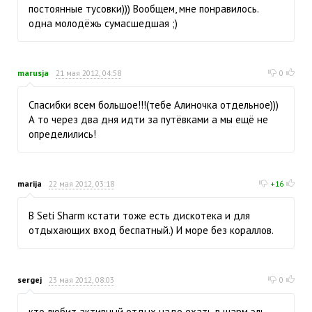
постоянные тусовки))) Вообщем, мне понравилось.
одна молодёжь сумасшедшая ;)
marusja
21 мая 2012, 04:58
0
Спасибки всем большое!!!(тебе Алиночка отдельное)))
А то через два дня идти за путёвками а мы ещё не
определились!
marija
22 мая 2012, 03:18
+16
В Seti Sharm кстати тоже есть дискотека и для
отдыхающих вход беспатный.) И море без кораллов.
sergej
23 мая 2012, 08:03
0
кто любит активный отдых надо ехать в шарм эль