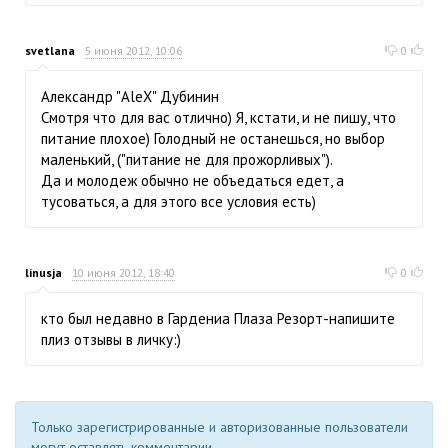
svetlana
5 июня 2012, 10:06
0
Александр "AleX" Дубинин
Смотря что для вас отлично) Я, кстати, и не пишу, что
питание плохое) Голодный не останешься, но выбор
маленький, ("питание не для прожорливых").
Да и молодеж обычно не объедаться едет, а
тусоваться, а для этого все условия есть)
linusja
10 июня 2012, 18:40
0
кто был недавно в Гардениа Плаза Резорт-напишите
плиз отзывы в личку:)
Только зарегистрированные и авторизованные пользователи
могут оставлять комментарии.