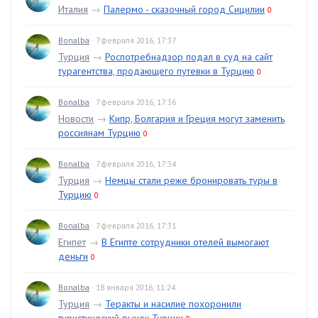
Италия
→
Палермо - сказочный город Сицилии
0
Bonalba
· 7 февраля 2016, 17:37
Турция
→
Роспотребнадзор подал в суд на сайт
турагентства, продающего путевки в Турцию
0
Bonalba
· 7 февраля 2016, 17:36
Новости
→
Кипр, Болгария и Греция могут заменить
россиянам Турцию
0
Bonalba
· 7 февраля 2016, 17:34
Турция
→
Немцы стали реже бронировать туры в
Турцию
0
Bonalba
· 7 февраля 2016, 17:31
Египет
→
В Египте сотрудники отелей вымогают
деньги
0
Bonalba
· 18 января 2016, 11:24
Турция
→
Теракты и насилие похоронили