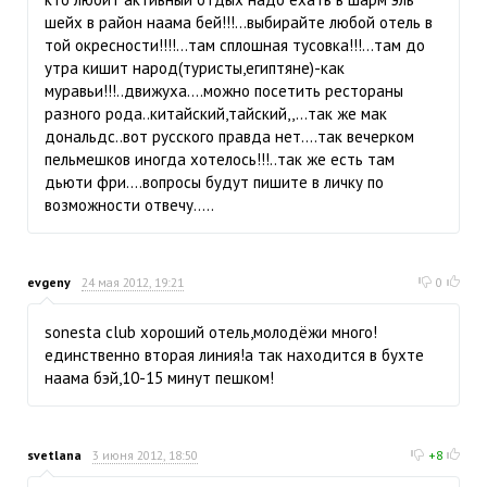
шейх в район наама бей!!!...выбирайте любой отель в
той окресности!!!!...там сплошная тусовка!!!...там до
утра кишит народ(туристы,египтяне)-как
муравьи!!!..движуха....можно посетить рестораны
разного рода..китайский,тайский,,...так же мак
дональдс..вот русского правда нет....так вечерком
пельмешков иногда хотелось!!!..так же есть там
дьюти фри....вопросы будут пишите в личку по
возможности отвечу.....
evgeny
24 мая 2012, 19:21
0
sonesta club хороший отель,молодёжи много!
единственно вторая линия!а так находится в бухте
наама бэй,10-15 минут пешком!
svetlana
3 июня 2012, 18:50
+8