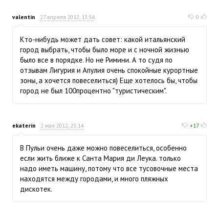
valentin
27 апреля 2012, 13:56
0
Кто-нибудь может дать совет: какой итальянский
город выбрать, чтобы было море и с ночной жизнью
было все в порядке. Но не Римини. А то судя по
отзывам Лигурия и Апулия очень спокойные курортные
зоны, а хочется повеселиться) Еще хотелось бы, чтобы
город не был 100процентно "туристическим".
ekaterin
2 мая 2012, 23:14
+17
В Пульи очень даже можно повеселиться, особенно
если жить ближе к Санта Мария ди Леука. только
надо иметь машину, потому что все тусовочные места
находятся между городами, и много пляжных
дискотек.