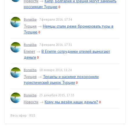
Новости
→
Кипр, Болгария и Греция могут заменить
россиянам Турцию
0
Bonalba
· 7 февраля 2016, 17:34
Турция
→
Немцы стали реже бронировать туры в
Турцию
0
Bonalba
· 7 февраля 2016, 17:31
Египет
→
В Египте сотрудники отелей вымогают
деньги
0
Bonalba
· 18 января 2016, 11:24
Турция
→
Теракты и насилие похоронили
туристический рынок Турции
0
Bonalba
· 23 декабря 2015, 17:33
Новости
→
Кому мы везём наши деньги?
0
Весь эфир
·
RSS