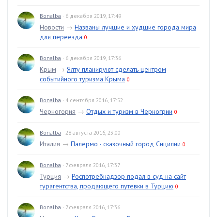
Bonalba
· 6 декабря 2019, 17:49
Новости
→
Названы лучшие и худшие города мира
для переезда
0
Bonalba
· 6 декабря 2019, 17:36
Крым
→
Ялту планируют сделать центром
событийного туризма Крыма
0
Bonalba
· 4 сентября 2016, 17:52
Черногория
→
Отдых и туризм в Черногрии
0
Bonalba
· 28 августа 2016, 23:00
Италия
→
Палермо - сказочный город Сицилии
0
Bonalba
· 7 февраля 2016, 17:37
Турция
→
Роспотребнадзор подал в суд на сайт
турагентства, продающего путевки в Турцию
0
Bonalba
· 7 февраля 2016, 17:36