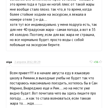
это время года я туда ни ногой. плюс от такой жары
мне вообще стало плохо. так что, в то время, когда
более стойкие ходили на экскурсии, я лежала в
номере отеля :) н-да....
хотя тут все индивидуально. у меня подруга есть, так
для нее 40 градусная жара - самая погода, а вот в 35
ей холодно. Поэтому, если для вас жара не страшна,
но все нормально будет. просто воды с собой
побольше на экскурсии берите.
olga
2 апреля 2012, 00:29
+36
Всем привет!!!! я в начале августа еду в языковую
школу в Римини, в выходные учебы не будет так что
постараюсь максимально поездить, хотелось бы в Сан
Марино, Виареджио еще и Рим.....но на месте уже
видно будет. Вот почитала чего вы здесь пишите про
погоду......и как то стала волноваться, если таккая
жара то.....мдя.........