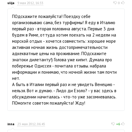
ulija
9 мая 2012, 16:33
0
ПОдскажите пожалуйста! Поездку себе
организовываю сама, без турфирмы! Я еду в Италию
первый раз - вторая половина августа. Первые 3 дня
будем в Риме, оттуда хотим поехать на 2 недели на
морской отдых - хочется совместить: хорошее море
активная ночная жизнь достопримечательности
адкекватные цены на проживание. ПОдскажите
знатоки дилетанту!) Голова уже кипит. Думала про
побережье Одиссея - почитала отзывы. набрала
информации и понимаю, что ночной жизни там почти
нет.
А быть в Италии первый раз и не увидеть Венецию -
нельзя. Вот и думаю. - Лидо ди Езоло? - у вас здесь в
обсуждении начиталась - что-то уже засомневалась.
ПОмогите советом пожалуйста! Жду!
inna
23 мая 2012, 06:45
+6