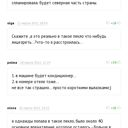
спланировала. будет северная часть страны.
olga
12 марта 2012, 18:59
+26
Скажите ,а это реально в такое пекло что нибудь
лицезреть...?что-то я расстроилась...
polina
18 марта 2012, 22:29
+39
1. в машине будет кондиционер...
2. в номере отеля тоже...
не все так страшно... просто короткими вылазками;)
elena
20 марта 2012, 16:52
+10
я однажды попала в такое пекло, было около 40.
основное впечатление, которое осталось - больше в