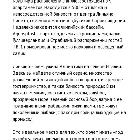
Квартира расположена в вилле, состоящей из 9
апартаментов. Находится в 500 м от пляжа и
непосредственной близости от центра Линьяно
Пинета, где много магазинов,бутиков, баров,пиццерий.
Недалеко находится олимпийский бассейн,
Aquasplash - парк с водными аттракционами, парки
Гулливерландия и Страбилия. В распоряжении гостей
ТВ, 1 номерированное место парковки и освещенный
садик.
Линьяно – жемчужина Адриатики на севере Италии.
Здесь вы найдете отличный сервис, множество
развлечений для людей любого возраста, искреннее
гостеприимство, а также близость природы: 8 км
пляжа с мелким, золотистым песком, голубое,
прозрачное море, зеленый сосновый бор, лагуна с ее
традиционными рыбацкими хижинками, где живут
поколениями рыбаки, с заходом солнца выходящие на
промысел.
Это идеальное место для тех, кто хочет иметь «под
рукой» услуги современного города и в то же время