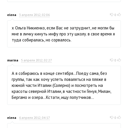
elena
3 апреля 2012, 02:06
0
х Ольга Никиенко, если Вас не затруднит, не могли бы
мне в личку кинуть инфу про эту школу. в свое время я
туда собиралась, но сорвалось.
marina
5 апреля 2012, 02:27
0
А я собираюсь в конце сентября...Поеду сама, без
группы, так как хочу успеть поваляться на пляже в
южной части Италии (Солерно) и посмотреть на
красоты северной Италии, в частности Генуя, Милан,
Бергамо и озера...Кстати, ищу попутчиков...
elena
6 апреля 2012, 04:17
0