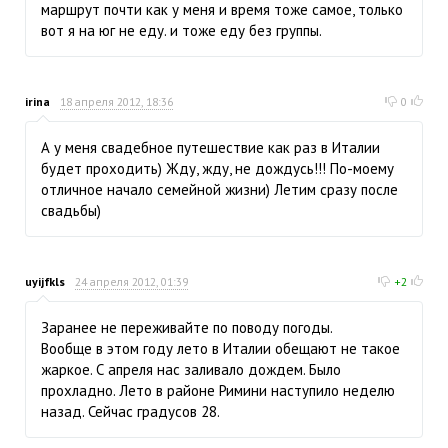
маршрут почти как у меня и время тоже самое, только
вот я на юг не еду. и тоже еду без группы.
irina
18 апреля 2012, 18:36
0
А у меня свадебное путешествие как раз в Италии
будет проходить) Жду, жду, не дождусь!!! По-моему
отличное начало семейной жизни) Летим сразу после
свадьбы)
uyijfkls
24 апреля 2012, 01:39
+2
Заранее не переживайте по поводу погоды.
Вообще в этом году лето в Италии обещают не такое
жаркое. С апреля нас заливало дождем. Было
прохладно. Лето в районе Римини наступило неделю
назад. Сейчас градусов 28.