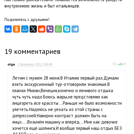
внутреннюю жизнь и быт итальянцев.
Поделитесь с друзьями!
19
комментариев
olga
1 февраля 2012, 08:48
+9
Летим с мужем 28 июня.В Италию первый раз.Думали
взять экскурсионный тур-отговорили знакомые.В
планах Милан,Венеция,конечно и ленивого отдыха
чуть чуть надо.Боюсь жары,не предстовляю как
лицезреть все красоты ...Раньше не было возможности
улететь.Надеюсь не уехать из этой страны с
депрессией.Наверно контраст должен быть на
лицо.....Возьмём машину и вперёд....Мне как девочке
хочется ещё шопинга.И вообще первый наш отдых БЕЗ