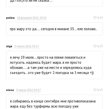
ДЕТЕЙ,это ли не сказка....
polina
18 февраля 2012, 19:34
0
про жару это да.... сегодня в милане 35... еле ползаю..
olga
3 марта 2012, 05:37
0
я лечу 19 июля....просто на пляже поваляться и
потусить..надеюсь будет жара..я ее просто
обожаю.....а там уже на месте и определюсь куда
съездить...это уже будет 2 поездка за 3 месяца =))
elena
9 марта 2012, 09:37
0
я собираюсь в конце сентября. мне противопоказана
жара. еду без турфирмы. всю поездку уже