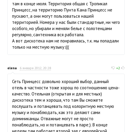
там в конце июля. Территория общая с Тропикал
Принцесс, на территорию Пунта Кана Принцесс не
пускают, а они могут пользоваться нашей
территорией. Номера у нас были стандартные, ни чего
особого, но убирали и меняли белье с полотенцами
регулярно, сантехника вся работала.
А вот дискотека нам не понравилась, т.к. мы попадали
только на местную музыку:(((
elena
6 января 2012, 20:28
+2
Сеть Принцесс довольно хороший выбор, данный
отель в частности тоже хорош по соотношению цена-
качество. Отельная (открытая и для местных)
дискотека тем и хороша, что там Вы сможете
послушать и потанцевать под колоритную местную
музыку и понаблюдать, как это делают сами
доминиканцы. Отважные могут не просто
понаблюдать, но и потанцевать в паре;). В конце
недели там работает второй зал с европейской