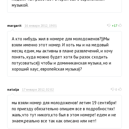
музыкой.
margarit
16 января 2012, 19:01
+17
А кто нибудь жил в номере для молодоженов?))Мы
взяли именно этот номер. И хоть мы и на медовый
месяц едим, мы активны в плане развлечений, и хочу
понять, куда можно будет хотя бы разок сходить
потусоваться)) чтобы и доминиканская музыка, но и
хороший хаус, европейская музыка)?
natalja
17 января 2012, 02:02
0
мы взяли номер для молодоженов! летим 19 сентября!
по приезду обязательно опишем все в подробностях!
жаль,что тут никого,кто был в этом номере! едем и не
знаем,реально все так как описано или нет!