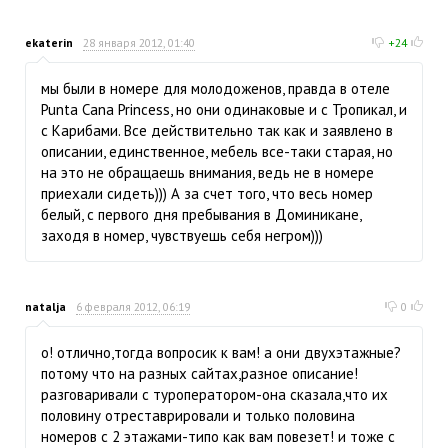
ekaterin
28 января 2012, 01:40
+24
мы были в номере для молодоженов, правда в отеле
Punta Cana Princess, но они одинаковые и с Тропикал, и
с Карибами. Все действительно так как и заявлено в
описании, единственное, мебель все-таки старая, но
на это не обращаешь внимания, ведь не в номере
приехали сидеть))) А за счет того, что весь номер
белый, с первого дня пребывания в Доминикане,
заходя в номер, чувствуешь себя негром)))
natalja
6 февраля 2012, 06:19
0
о! отлично,тогда вопросик к вам! а они двухэтажные?
потому что на разных сайтах,разное описание!
разговаривали с туроператором-она сказала,что их
половину отреставрировали и только половина
номеров с 2 этажами-типо как вам повезет! и тоже с