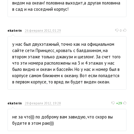
видом на океан! половина выходит,а другая половина
в сад и на соседний корпус!
ekaterin
26 февраля 2012, 01:29
0
у нас был двухэтажный, точно как на официальном
сайте сети Принцесс, кровать с балдахином, на
втором этаже только джакузи и шезлонг. За счет того
что эти номера расположены на 3 и 4 этажах у нас
было видно и океан и бассейн. Но у нас и номер был в
корпусе самом ближнем к океану. Вот если попадется
в первом корпусе, то вряд ли будет виден океан.
ekaterin
28 февраля 2012, 19:28
+29
не за что))) по доброму вам завидую, что скоро вы
будете в этом раю)))