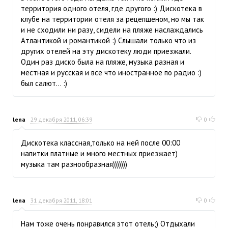
территория одного отеля, где другого :) Дискотека в
клубе на территории отеля за рецепшеном, но мы так
и не сходили ни разу, сидели на пляже наслаждались
Атлантикой и романтикой :) Слышали только что из
других отелей на эту дискотеку люди приезжали.
Один раз диско была на пляже, музыка разная и
местная и русская и все что иностранное по радио :)
был салют... :)
lena
29 декабря 2011, 06:39
0
Дискотека классная,только на ней после 00:00
напитки платные и много местных приезжает)
музыка там разнообразная)))))))
lena
31 декабря 2011, 18:01
0
Нам тоже очень понравился этот отель;) Отдыхали