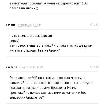
аниматоры проводят. А ужин на берегу стоит 100
баксов на двоих)))
natalja
3 марта 2012, 12:44
0
ну вот...мы догадывались(((
пипец)
там говорят еще есть какой-то пакет услуг,где куча-
куча всего входит! вы не брали?
ekaterin
8 марта 2012, 12:00
0
Это наверное VIP, но я так и не поняла, что туда
входит. Единственно, что знаю точно так это другие
лежаки на пляже и другие браслеты. Но мы
преспокойно пользовались этими лежаками и без
виповских браслетов))