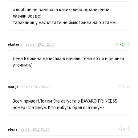
я вообще не замечала каких-либо ограничений!
лазили везде!
тараканов у нас кстати не было! жили на 3 этаже.
ekaterin
25 мая 2012, 22:43
+14
Лена Вдовина написала в начале темы вот я и решила
уточнить)
marija
28 мая 2012, 03:25
0
Всем привет!Летим 9го августа в BAVARO PRINCESS
номер Платинум. Кто нибуть брал платинум?
elena
29 мая 2012, 01:57
0