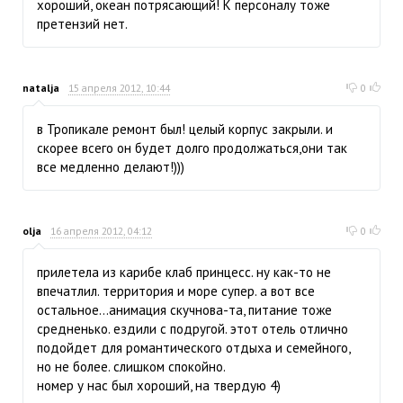
хороший, океан потрясающий! К персоналу тоже
претензий нет.
natalja
15 апреля 2012, 10:44
0
в Тропикале ремонт был! целый корпус закрыли. и
скорее всего он будет долго продолжаться,они так
все медленно делают!)))
olja
16 апреля 2012, 04:12
0
прилетела из карибе клаб принцесс. ну как-то не
впечатлил. территория и море супер. а вот все
остальное...анимация скучнова-та, питание тоже
средненько. ездили с подругой. этот отель отлично
подойдет для романтического отдыха и семейного,
но не более. слишком спокойно.
номер у нас был хороший, на твердую 4)