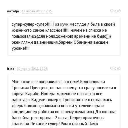
natalja
17 марта 2012, 17:15
0
супер-супер-супер!!!!!! из кучи мест,где я была в своей
жизни-это самое классное!!!!!! ничем из списка не
пользовались(для молодоженов) времени не было))))
окен,пляж,еда,анимация,бармен Обама-на высшем
уровне!!!!
irina
30 марта 2012, 19:08
0
Мне тоже все понравилось в отеле! Бронировали
Тропикал Принцесс, но нас почему-то сразу поселили в
корпус Карибе. Номера далеко не новые, но все
работало. Видели номер в Тропикал: не открывалась
дверь балкона, выломаны кнопки у телевизора и
кондиционер работал по своему желанию.) До океана,
бассейна, ресторана - 2 шага. Территория очень
красивая. Питание супер! Ром отличный. Пляж