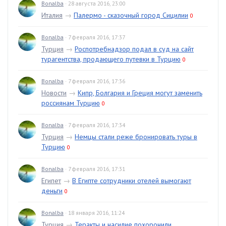
Bonalba
· 28 августа 2016, 23:00
Италия
→
Палермо - сказочный город Сицилии
0
Bonalba
· 7 февраля 2016, 17:37
Турция
→
Роспотребнадзор подал в суд на сайт
турагентства, продающего путевки в Турцию
0
Bonalba
· 7 февраля 2016, 17:36
Новости
→
Кипр, Болгария и Греция могут заменить
россиянам Турцию
0
Bonalba
· 7 февраля 2016, 17:34
Турция
→
Немцы стали реже бронировать туры в
Турцию
0
Bonalba
· 7 февраля 2016, 17:31
Египет
→
В Египте сотрудники отелей вымогают
деньги
0
Bonalba
· 18 января 2016, 11:24
Турция
→
Теракты и насилие похоронили