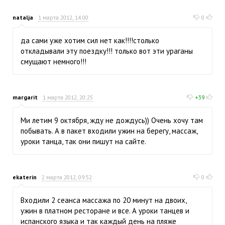
natalja
1 марта 2012, 14:00
0
да сами уже хотим сил нет как!!!!столько
откладывали эту поездку!!! только вот эти ураганы
смущают немного!!!
margarit
1 марта 2012, 20:25
+39
Ми летим 9 октября, жду не дождусь)) Очень хочу там
побывать. А в пакет входили ужин на берегу, массаж,
уроки танца, так они пишут на сайте.
ekaterin
2 марта 2012, 09:52
0
Входили 2 сеанса массажа по 20 минут на двоих,
ужин в платном ресторане и все. А уроки танцев и
испанского языка и так каждый день на пляже