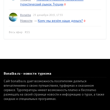
туристический рынок Турции
0
Bonalba
· 23 декабря 2015, 17:33
Новости
→
Кому мы везём наши деньги?
0
Весь эфир
·
RSS
Bonalba.ru - новости туризма
Сайт bonalba.ru дает возможность посетителям делиться
впечатлениями о своих путешествиях, турфирмах и оказанном
сервисе. Туроператоры имеют возможность платно и бесплатно
размещать на своей странице новости и информацию о турах, а также
скидках и специальных программах.