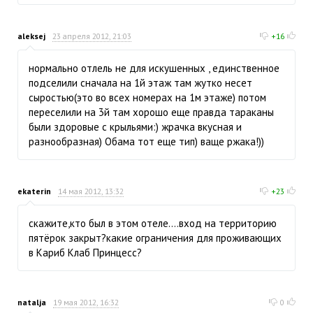
aleksej
23 апреля 2012, 21:03
+16
нормально отлель не для искушенных , единственное
подселили сначала на 1й этаж там жутко несет
сыростью(это во всех номерах на 1м этаже) потом
переселили на 3й там хорошо еще правда тараканы
были здоровые с крыльями:) жрачка вкусная и
разнообразная) Обама тот еще тип) ваще ржака!))
ekaterin
14 мая 2012, 13:32
+23
скажите,кто был в этом отеле....вход на территорию
пятёрок закрыт?какие ограничения для проживающих
в Кариб Клаб Принцесс?
natalja
19 мая 2012, 16:32
0