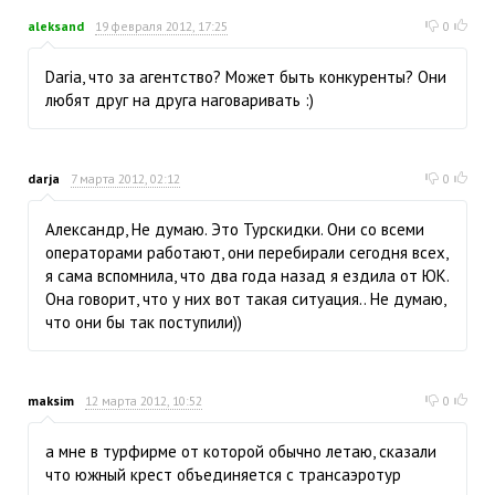
aleksand
19 февраля 2012, 17:25
0
Daria, что за агентство? Может быть конкуренты? Они
любят друг на друга наговаривать :)
darja
7 марта 2012, 02:12
0
Александр, Не думаю. Это Турскидки. Они со всеми
операторами работают, они перебирали сегодня всех,
я сама вспомнила, что два года назад я ездила от ЮК.
Она говорит, что у них вот такая ситуация.. Не думаю,
что они бы так поступили))
maksim
12 марта 2012, 10:52
0
а мне в турфирме от которой обычно летаю, сказали
что южный крест объединяется с трансаэротур