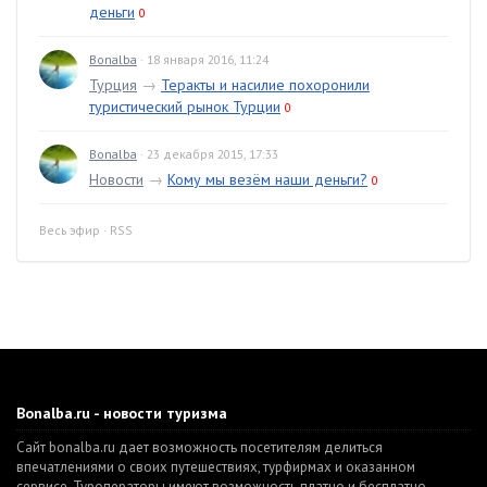
деньги
0
Bonalba
· 18 января 2016, 11:24
Турция
→
Теракты и насилие похоронили
туристический рынок Турции
0
Bonalba
· 23 декабря 2015, 17:33
Новости
→
Кому мы везём наши деньги?
0
Весь эфир
·
RSS
Bonalba.ru - новости туризма
Сайт bonalba.ru дает возможность посетителям делиться
впечатлениями о своих путешествиях, турфирмах и оказанном
сервисе. Туроператоры имеют возможность платно и бесплатно