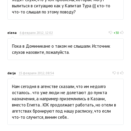
вылиться в ситуацию как у Капитал Тура ((( кто-то
что-то слышал по этому поводу?
elena
6 февраля 2012, 12:02
+30
Пока в Доминикане о таком не слышали. Источник
слухов назовите, пожалуйста.
darja
15 февраля 2012, 08:54
0
Нам сегодня в агенстве сказали, что им недолго
осталось.. что уже люди не долетают до пункта
назначения, а например приземлились в Казани,
вместо Египта.. ЮК продолжает работать, но отели в
агетствах бронируют под нашу расписку, что если
что-то случится, виним себя..