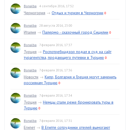
Bonalba
· 4 сентября 2016, 17:52
Черногория
→
Отдых и туризм в Черногрии
0
Bonalba
· 28 августа 2016, 23:00
Италия
→
Палермо - сказочный город Сицилии
0
Bonalba
· 7 февраля 2016, 17:37
Турция
→
Роспотребнадзор подал в суд на сайт
турагентства, продающего путевки в Турцию
0
Bonalba
· 7 февраля 2016, 17:36
Новости
→
Кипр, Болгария и Греция могут заменить
россиянам Турцию
0
Bonalba
· 7 февраля 2016, 17:34
Турция
→
Немцы стали реже бронировать туры в
Турцию
0
Bonalba
· 7 февраля 2016, 17:31
Египет
→
В Египте сотрудники отелей вымогают