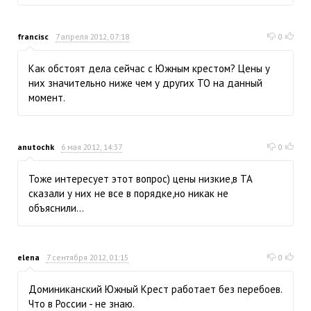
francisc
7 апреля 2012, 07:18
0
Как обстоят дела сейчас с Южным крестом? Цены у
них значительно ниже чем у других ТО на данный
момент.
anutochk
6 мая 2012, 14:37
0
Тоже интересует этот вопрос) цены низкие,в ТА
сказали у них не все в порядке,но никак не
объяснили...
elena
7 сентября 2012, 01:15
0
Доминиканский Южный Крест работает без перебоев.
Что в России - не знаю.