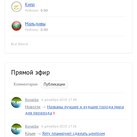
Кипр
Рейтинг:
0.00
Мальдивы
Рейтинг:
0.00
Все блоги
Прямой эфир
Комментарии
Публикации
Bonalba
· 6 декабря 2019, 17:49
Новости
→
Названы лучшие и худшие города мира
для переезда
0
Bonalba
· 6 декабря 2019, 17:36
Крым
→
Ялту планируют сделать центром