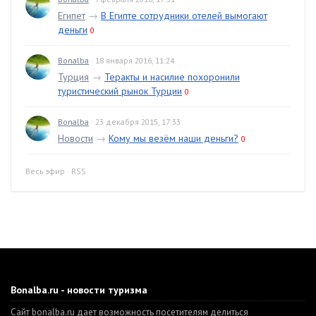
Египет
→
В Египте сотрудники отелей вымогают
деньги
0
Bonalba
· 18 января 2016, 11:24
Турция
→
Теракты и насилие похоронили
туристический рынок Турции
0
Bonalba
· 23 декабря 2015, 17:33
Новости
→
Кому мы везём наши деньги?
0
Весь эфир
·
RSS
Bonalba.ru - новости туризма
Сайт bonalba.ru дает возможность посетителям делиться