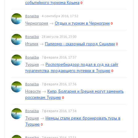
событийного туризма Крыма
0
Bonalba
· 4 сентября 2016, 17:52
Черногория
→
Отдых и туризм в Черногрии
0
Bonalba
· 28 августа 2016, 23:00
Италия
→
Палермо - сказочный город Сицилии
0
Bonalba
· 7 февраля 2016, 17:37
Турция
→
Роспотребнадзор подал в суд на сайт
турагентства, продающего путевки в Турцию
0
Bonalba
· 7 февраля 2016, 17:36
Новости
→
Кипр, Болгария и Греция могут заменить
россиянам Турцию
0
Bonalba
· 7 февраля 2016, 17:34
Турция
→
Немцы стали реже бронировать туры в
Турцию
0
Bonalba
· 7 февраля 2016, 17:31