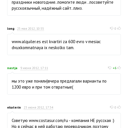
праздники новогодние..помогите люди ..посоветуйте
русскоязычный, надёжный сайт..плиз.
long
25 мая 2012, 10:55
0
www.alquiler.es est kvartiri za 600 evro v mesiac
dvuxkomnatnaya ix neskolko tam.
nastja
9 июня 2012, 17:11
+6
мы это уже поняли)вчера предлагали варианты по
1200 евро и при том отвратные(
ekaterin
23 июня 2012, 17:34
0
Советую www.costasur.com/ru - компания НЕ русская :)
Но я сейчас в ней работаю переводчиком, поэтому