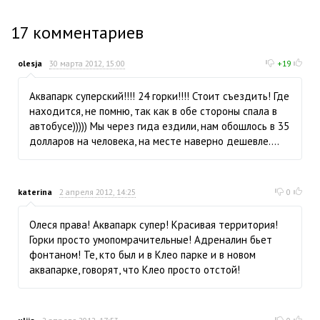
17
комментариев
olesja
30 марта 2012, 15:00
+19
Аквапарк суперский!!!! 24 горки!!!! Стоит съездить! Где
находится, не помню, так как в обе стороны спала в
автобусе))))) Мы через гида ездили, нам обошлось в 35
долларов на человека, на месте наверно дешевле....
katerina
2 апреля 2012, 14:25
0
Олеся права! Аквапарк супер! Красивая территория!
Горки просто умопомрачительные! Адреналин бьет
фонтаном! Те, кто был и в Клео парке и в новом
аквапарке, говорят, что Клео просто отстой!