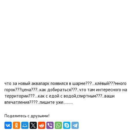
что за новый аквапарк появился в шарме???...клёвый???много
горок???цена???..как добираться???..что там интересного на
территории???...как с едой с водой,спиртным???..ваши
впечатления????..пишите уже........
Поделитесь с друзьями!