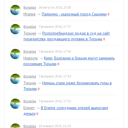
Bonalba
· 28 августа 2016, 23:00
Италия
→
Палермо - сказочный город Сицилии
0
Bonalba
· 7 февраля 2016, 17:37
Турция
→
Роспотребнадзор подал в суд на сайт
турагентства, продающего путевки в Турцию
0
Bonalba
· 7 февраля 2016, 17:36
Новости
→
Кипр, Болгария и Греция могут заменить
россиянам Турцию
0
Bonalba
· 7 февраля 2016, 17:34
Турция
→
Немцы стали реже бронировать туры в
Турцию
0
Bonalba
· 7 февраля 2016, 17:31
Египет
→
В Египте сотрудники отелей вымогают
деньги
0
Bonalba
· 18 января 2016, 11:24