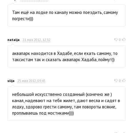
Там ещё на лодке по каналу можно поездить, самому
погрести)))
natalja
21 мая 2012, 12:32
0
аквапарк находится в Хадабе, если ехать самому, то
таксистам так и сказать аквапарк Хадаба, поймут))
ulija
25 мая 2012, 09:43
0
небольшой искусственно созданный (конечно же )
канал, надевают на тебя жилет, дают весла и садят в
лодку, здорово грести самому, там повороты всякие,
проплываешь под мостиками))))