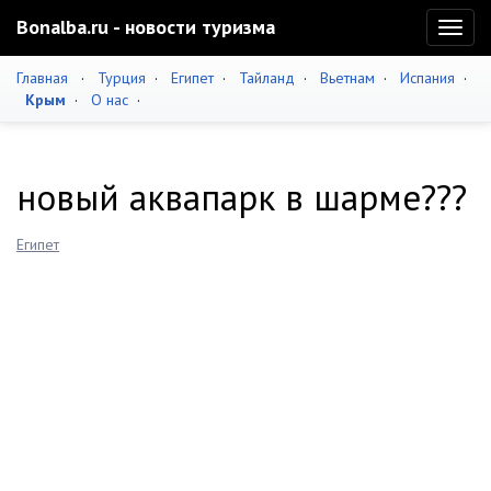
Bonalba.ru - новости туризма
Toggl
naviga
Главная
·
Турция
·
Египет
·
Тайланд
·
Вьетнам
·
Испания
·
Крым
·
О нас
·
новый аквапарк в шарме???
Египет