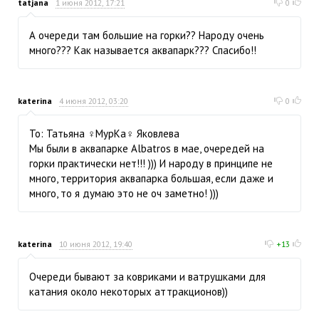
tatjana
1 июня 2012, 17:21
0
А очереди там большие на горки?? Народу очень
много??? Как называется аквапарк??? Спасибо!!
katerina
4 июня 2012, 03:20
0
To: Татьяна ♀МурКа♀ Яковлева
Мы были в аквапарке Albatros в мае, очередей на
горки практически нет!!! ))) И народу в принципе не
много, территория аквапарка большая, если даже и
много, то я думаю это не оч заметно! )))
katerina
10 июня 2012, 19:40
+13
Очереди бывают за ковриками и ватрушками для
катания около некоторых аттракционов))