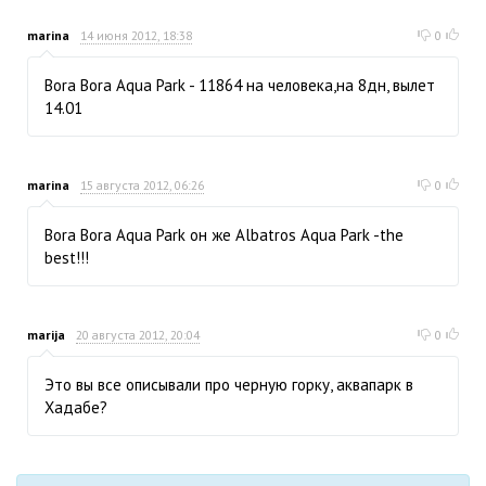
marina
14 июня 2012, 18:38
0
Bora Bora Aqua Park - 11864 на человека,на 8дн, вылет
14.01
marina
15 августа 2012, 06:26
0
Bora Bora Aqua Park он же Albatros Aqua Park -the
best!!!
marija
20 августа 2012, 20:04
0
Это вы все описывали про черную горку, аквапарк в
Хадабе?