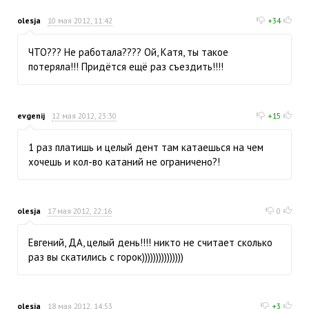
olesja
10 мая 2012, 11:42
+34
ЧТО??? Не работала???? Ой, Катя, ты такое
потеряла!!! Придётся ещё раз съездить!!!!
evgenij
12 мая 2012, 23:30
+15
1 раз платишь и целый дент там катаешься на чем
хочешь и кол-во катаний не ограничено?!
olesja
17 мая 2012, 22:16
0
Евгений, ДА, целый день!!!! никто не считает сколько
раз вы скатились с горок)))))))))))))))
olesja
18 мая 2012, 14:53
+3