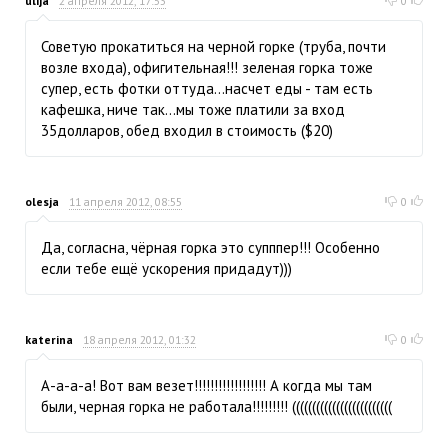
ulija
2 апреля 2012, 17:53
0
Советую прокатиться на черной горке (труба, почти
возле входа), офигительная!!! зеленая горка тоже
супер, есть фотки оттуда...насчет еды - там есть
кафешка, ниче так...мы тоже платили за вход
35долларов, обед входил в стоимость ($20)
olesja
11 апреля 2012, 08:55
0
Да, согласна, чёрная горка это супппер!!! Особенно
если тебе ещё ускорения придадут)))
katerina
18 апреля 2012, 01:32
0
А-а-а-а! Вот вам везет!!!!!!!!!!!!!!!!!! А когда мы там
были, черная горка не работала!!!!!!!!! (((((((((((((((((((((((((