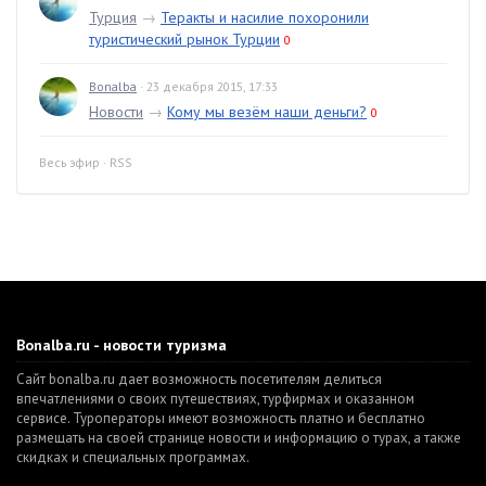
Турция
→
Теракты и насилие похоронили
туристический рынок Турции
0
Bonalba
· 23 декабря 2015, 17:33
Новости
→
Кому мы везём наши деньги?
0
Весь эфир
·
RSS
Bonalba.ru - новости туризма
Сайт bonalba.ru дает возможность посетителям делиться
впечатлениями о своих путешествиях, турфирмах и оказанном
сервисе. Туроператоры имеют возможность платно и бесплатно
размещать на своей странице новости и информацию о турах, а также
скидках и специальных программах.