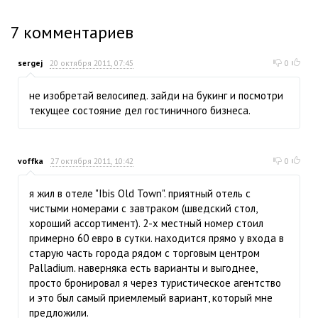
7
комментариев
sergej
20 октября 2011, 07:45
0
не изобретай велосипед. зайди на букинг и посмотри
текущее состояние дел гостиничного бизнеса.
voffka
27 октября 2011, 10:42
0
я жил в отеле "Ibis Old Town". приятный отель с
чистыми номерами с завтраком (шведский стол,
хороший ассортимент). 2-х местный номер стоил
примерно 60 евро в сутки. находится прямо у входа в
старую часть города рядом с торговым центром
Palladium. наверняка есть варианты и выгоднее,
просто бронировал я через туристическое агентство
и это был самый приемлемый вариант, который мне
предложили.