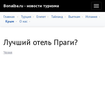
Bonalba.ru - новости туризма
Toggl
naviga
Главная
·
Турция
·
Египет
·
Тайланд
·
Вьетнам
·
Испания
·
Крым
·
О нас
·
Лучший отель Праги?
Чехия