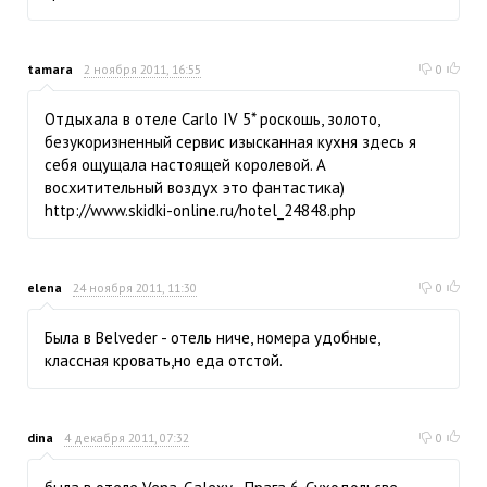
tamara
2 ноября 2011, 16:55
0
Отдыхала в отеле Carlo IV 5* роскошь, золото,
безукоризненный сервис изысканная кухня здесь я
себя ощущала настоящей королевой. А
восхитительный воздух это фантастика)
http://www.skidki-online.ru/hotel_24848.php
elena
24 ноября 2011, 11:30
0
Была в Belveder - отель ниче, номера удобные,
классная кровать,но еда отстой.
dina
4 декабря 2011, 07:32
0