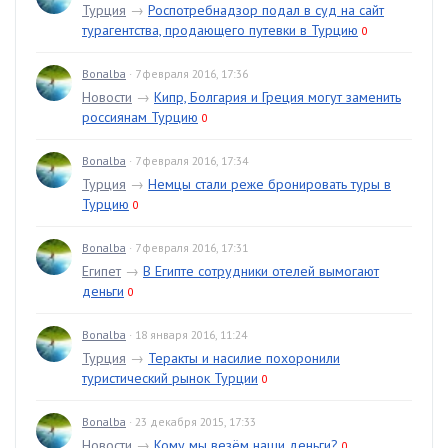
Турция
→
Роспотребнадзор подал в суд на сайт
турагентства, продающего путевки в Турцию
0
Bonalba
· 7 февраля 2016, 17:36
Новости
→
Кипр, Болгария и Греция могут заменить
россиянам Турцию
0
Bonalba
· 7 февраля 2016, 17:34
Турция
→
Немцы стали реже бронировать туры в
Турцию
0
Bonalba
· 7 февраля 2016, 17:31
Египет
→
В Египте сотрудники отелей вымогают
деньги
0
Bonalba
· 18 января 2016, 11:24
Турция
→
Теракты и насилие похоронили
туристический рынок Турции
0
Bonalba
· 23 декабря 2015, 17:33
Новости
→
Кому мы везём наши деньги?
0