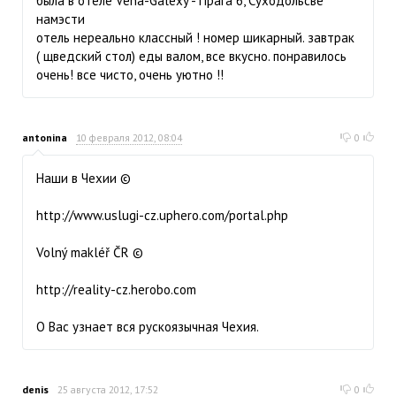
была в отеле Vena-Galexy - Прага 6, Суходольсве
намэсти
отель нереально классный ! номер шикарный. завтрак
( щведский стол) еды валом, все вкусно. понравилось
очень! все чисто, очень уютно !!
antonina
10 февраля 2012, 08:04
0
Наши в Чехии ©
http://www.uslugi-cz.uphero.com/portal.php
Volný makléř ČR ©
http://reality-cz.herobo.com
О Вас узнает вся рускоязычная Чехия.
denis
25 августа 2012, 17:52
0