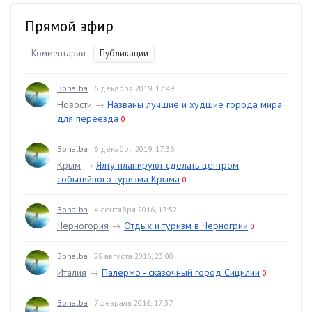
Прямой эфир
Комментарии
Публикации
Bonalba
· 6 декабря 2019, 17:49
Новости
→
Названы лучшие и худшие города мира
для переезда
0
Bonalba
· 6 декабря 2019, 17:36
Крым
→
Ялту планируют сделать центром
событийного туризма Крыма
0
Bonalba
· 4 сентября 2016, 17:52
Черногория
→
Отдых и туризм в Черногрии
0
Bonalba
· 28 августа 2016, 23:00
Италия
→
Палермо - сказочный город Сицилии
0
Bonalba
· 7 февраля 2016, 17:37