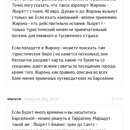
Точно могу сказать, что такси аэропорт Жироны -
ЛЬоретт стоило 40 евро. Думаю и до Жироны возьмут
столько же. Если ехать компанией - вполне приемлимо.
Жирона - это действительно испания. Льоретт -
только туристический ничем не примечательный
поселок для пляжного и тусовочного отдыха.
Если попадете в Жирону - можете поискать там
туристическое бюро ( их кажется несколько), они
бесплатно раздают карты, какие-то буклеты со
скидками, дают всякие советы по посещению города.
кроме того, Жирона, как правило, описана во всех
боле-менее приличных путеводителях по Барселоне.
ekaterin
24 августа 2012, 18:26
0
Если будет много времени и вы насытитесь
Барселоной - можно рвануть в Таррагону. Маршрут
такой же : ЛЬоретт-Бланес-трен до Сантс -