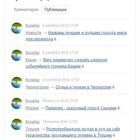
Комментарии
Публикации
Bonalba
· 6 декабря 2019, 17:49
Новости
→
Названы лучшие и худшие города мира
для переезда
0
Bonalba
· 6 декабря 2019, 17:36
Крым
→
Ялту планируют сделать центром
событийного туризма Крыма
0
Bonalba
· 4 сентября 2016, 17:52
Черногория
→
Отдых и туризм в Черногрии
0
Bonalba
· 28 августа 2016, 23:00
Италия
→
Палермо - сказочный город Сицилии
0
Bonalba
· 7 февраля 2016, 17:37
Турция
→
Роспотребнадзор подал в суд на сайт
турагентства, продающего путевки в Турцию
0