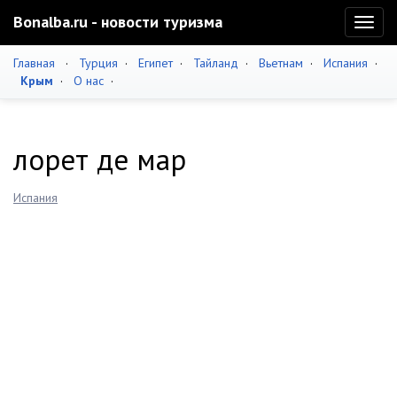
Bonalba.ru - новости туризма
Toggl
naviga
Главная
·
Турция
·
Египет
·
Тайланд
·
Вьетнам
·
Испания
·
Крым
·
О нас
·
лорет де мар
Испания