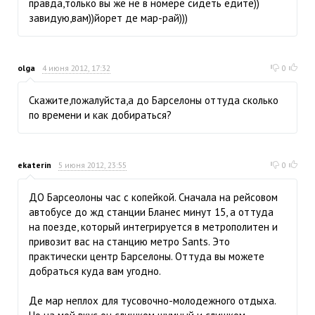
правда,только вы же не в номере сидеть едите))
завидую,вам))йорет де мар-рай)))
olga
4 июня 2012, 17:32
0
Скажите,пожалуйста,а до Барселоны оттуда сколько
по времени и как добираться?
ekaterin
5 июня 2012, 23:55
0
ДО Барсеолоны час с копейкой. Сначала на рейсовом
автобусе до жд станции Бланес минут 15, а оттуда
на поезде, который интегрируется в метрополитен и
привозит вас на станцию метро Sants. Это
практически центр Барселоны. Оттуда вы можете
добраться куда вам угодно.
Де мар неплох для тусовочно-молодежного отдыха.