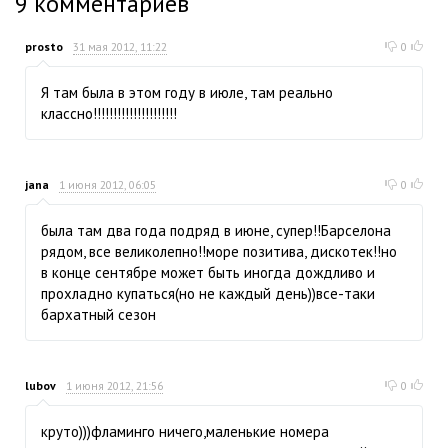
9
комментариев
prosto
31 мая 2012, 11:22
0
Я там была в этом году в июле, там реально
классно!!!!!!!!!!!!!!!!!!!!!
jana
1 июня 2012, 06:05
0
была там два года подряд в июне, супер!!Барселона
рядом, все великолепно!!море позитива, дискотек!!но
в конце сентябре может быть иногда дождливо и
прохладно купаться(но не каждый день))все-таки
бархатный сезон
lubov
1 июня 2012, 21:56
0
круто)))фламинго ничего,маленькие номера