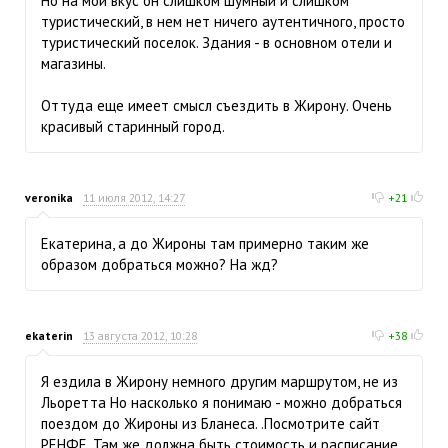
Но на мой вкус он слишком шумный и слишком
туристический, в нем нет ничего аутентичного, просто
туристический поселок. Здания - в основном отели и
магазины.
Оттуда еще имеет смысл съездить в Жирону. Очень
красивый старинный город.
veronika
11 июля 2012, 14:27
+21
Екатерина, а до Жироны там примерно таким же
образом добраться можно? На жд?
ekaterin
13 августа 2012, 10:28
+38
Я ездила в Жирону немного другим маршрутом, не из
Льоретта Но насколько я понимаю - можно добраться
поездом до Жироны из Бланеса. .Посмотрите сайт
РЕНФЕ. Там же должна быть стоимость и расписание.