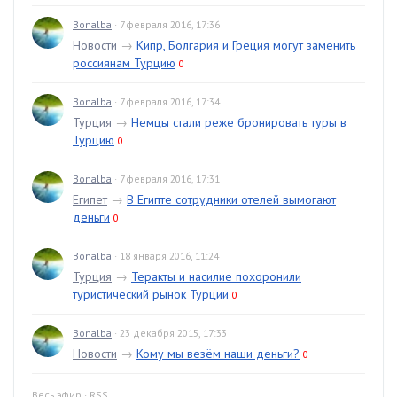
Bonalba
· 7 февраля 2016, 17:36
Новости
→
Кипр, Болгария и Греция могут заменить
россиянам Турцию
0
Bonalba
· 7 февраля 2016, 17:34
Турция
→
Немцы стали реже бронировать туры в
Турцию
0
Bonalba
· 7 февраля 2016, 17:31
Египет
→
В Египте сотрудники отелей вымогают
деньги
0
Bonalba
· 18 января 2016, 11:24
Турция
→
Теракты и насилие похоронили
туристический рынок Турции
0
Bonalba
· 23 декабря 2015, 17:33
Новости
→
Кому мы везём наши деньги?
0
Весь эфир
·
RSS