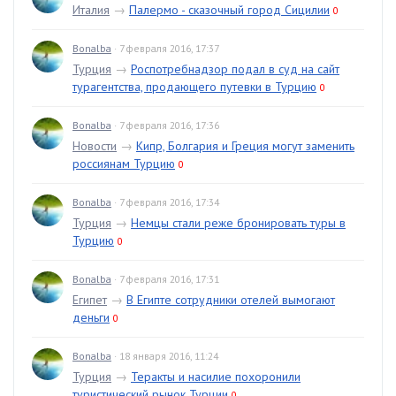
Италия
→
Палермо - сказочный город Сицилии
0
Bonalba
· 7 февраля 2016, 17:37
Турция
→
Роспотребнадзор подал в суд на сайт
турагентства, продающего путевки в Турцию
0
Bonalba
· 7 февраля 2016, 17:36
Новости
→
Кипр, Болгария и Греция могут заменить
россиянам Турцию
0
Bonalba
· 7 февраля 2016, 17:34
Турция
→
Немцы стали реже бронировать туры в
Турцию
0
Bonalba
· 7 февраля 2016, 17:31
Египет
→
В Египте сотрудники отелей вымогают
деньги
0
Bonalba
· 18 января 2016, 11:24
Турция
→
Теракты и насилие похоронили
туристический рынок Турции
0