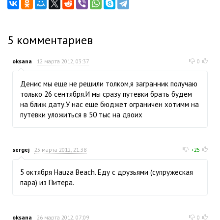
5
комментариев
oksana
12 марта 2012, 03:37
0
Денис мы еще не решили толком,я загранник получаю
только 26 сентября.И мы сразу путевки брать будем
на ближ дату.У нас еще бюджет ограничен хотимм на
путевки уложиться в 50 тыс на двоих
sergej
25 марта 2012, 21:38
+25
5 октября Hauza Beach. Еду с друзьями (супружеская
пара) из Питера.
oksana
26 марта 2012, 07:09
0