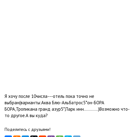
Я хочу после 10числа---отель пока точно не
выбран(варианты:Аква Блю-Альбатрос5*он-БОРА
БОРА,Тропикана гранд азур5*,Парк инн............)Возможно что-
то другое.А вы куда?
Поделитесь с друзьями!