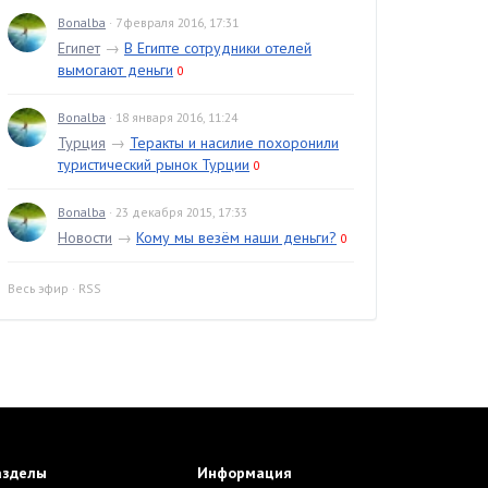
Bonalba
· 7 февраля 2016, 17:31
Египет
→
В Египте сотрудники отелей
вымогают деньги
0
Bonalba
· 18 января 2016, 11:24
Турция
→
Теракты и насилие похоронили
туристический рынок Турции
0
Bonalba
· 23 декабря 2015, 17:33
Новости
→
Кому мы везём наши деньги?
0
Весь эфир
·
RSS
азделы
Информация