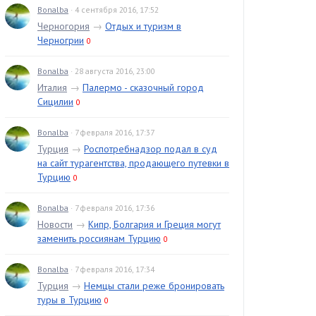
Bonalba
· 4 сентября 2016, 17:52
Черногория
→
Отдых и туризм в
Черногрии
0
Bonalba
· 28 августа 2016, 23:00
Италия
→
Палермо - сказочный город
Сицилии
0
Bonalba
· 7 февраля 2016, 17:37
Турция
→
Роспотребнадзор подал в суд
на сайт турагентства, продающего путевки в
Турцию
0
Bonalba
· 7 февраля 2016, 17:36
Новости
→
Кипр, Болгария и Греция могут
заменить россиянам Турцию
0
Bonalba
· 7 февраля 2016, 17:34
Турция
→
Немцы стали реже бронировать
туры в Турцию
0