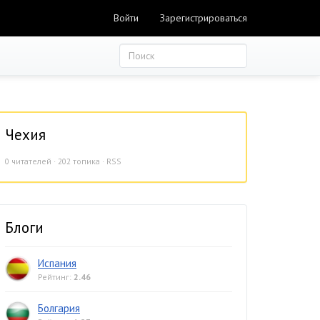
Войти
Зарегистрироваться
Чехия
0
читателей · 202 топика ·
RSS
Блоги
Испания
Рейтинг:
2.46
Болгария