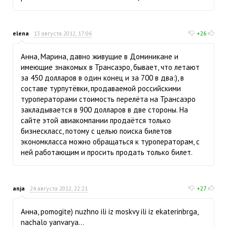
elena
13 августа 2012, 17:06
+26
Анна, Марина, давно живущие в Доминикане и
имеющие знакомых в Трансаэро, бывает, что летают
за 450 долларов в один конец и за 700 в два:), в
составе турпутёвки, продаваемой российскими
туроператорами стоимость перелёта на Трансаэро
закладывается в 900 долларов в две стороны. На
сайте этой авиакомпании продаётся только
бизнескласс, потому с целью поиска билетов
экономкласса можно обращаться к туроператорам, с
ней работающим и просить продать только билет.
anja
24 августа 2012, 22:21
+27
Анна, pomogite) nuzhno ili iz moskvy ili iz ekaterinbrga,
nachalo yanvarya...