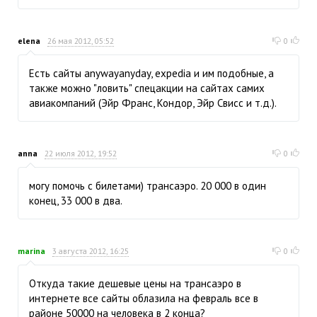
elena
26 мая 2012, 05:52
0
Есть сайты anywayanyday, expedia и им подобные, а
также можно "ловить" спецакции на сайтах самих
авиакомпаний (Эйр Франс, Кондор, Эйр Свисс и т.д.).
anna
22 июля 2012, 19:52
0
могу помочь с билетами) трансаэро. 20 000 в один
конец, 33 000 в два.
marina
3 августа 2012, 16:25
0
Откуда такие дешевые цены на трансаэро в
интернете все сайты облазила на февраль все в
районе 50000 на человека в 2 конца?