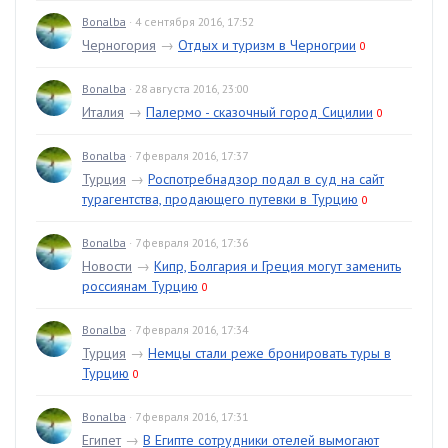
Bonalba
· 4 сентября 2016, 17:52
Черногория
→
Отдых и туризм в Черногрии
0
Bonalba
· 28 августа 2016, 23:00
Италия
→
Палермо - сказочный город Сицилии
0
Bonalba
· 7 февраля 2016, 17:37
Турция
→
Роспотребнадзор подал в суд на сайт
турагентства, продающего путевки в Турцию
0
Bonalba
· 7 февраля 2016, 17:36
Новости
→
Кипр, Болгария и Греция могут заменить
россиянам Турцию
0
Bonalba
· 7 февраля 2016, 17:34
Турция
→
Немцы стали реже бронировать туры в
Турцию
0
Bonalba
· 7 февраля 2016, 17:31
Египет
→
В Египте сотрудники отелей вымогают