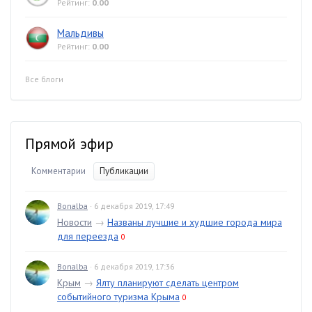
Рейтинг:
0.00
Мальдивы
Рейтинг:
0.00
Все блоги
Прямой эфир
Комментарии
Публикации
Bonalba
· 6 декабря 2019, 17:49
Новости
→
Названы лучшие и худшие города мира
для переезда
0
Bonalba
· 6 декабря 2019, 17:36
Крым
→
Ялту планируют сделать центром
событийного туризма Крыма
0