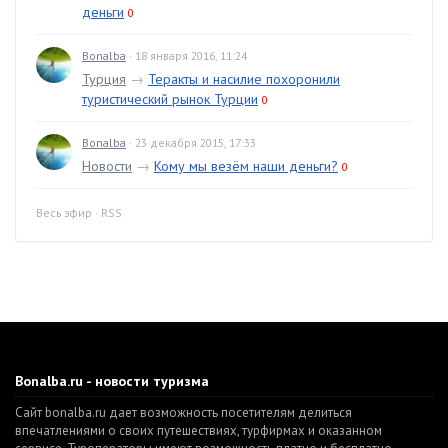
деньги
0
Bonalba
· 18 января 2016, 11:24
Турция
→
Теракты и насилие похоронили
туристический рынок Турции
0
Bonalba
· 23 декабря 2015, 17:33
Новости
→
Кому мы везём наши деньги?
0
Весь эфир
·
RSS
Bonalba.ru - новости туризма
Сайт bonalba.ru дает возможность посетителям делиться
впечатлениями о своих путешествиях, турфирмах и оказанном