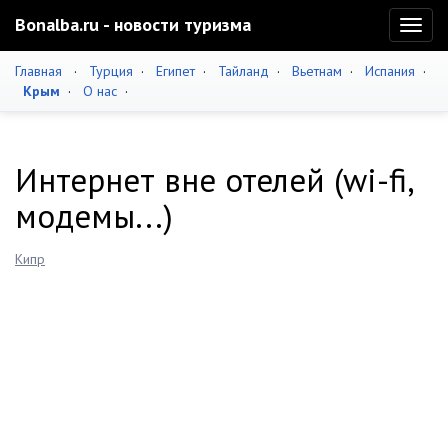
Bonalba.ru - новости туризма
Toggl
naviga
Главная
·
Турция
·
Египет
·
Тайланд
·
Вьетнам
·
Испания
·
Крым
·
О нас
·
Интернет вне отелей (wi-fi,
модемы...)
Кипр