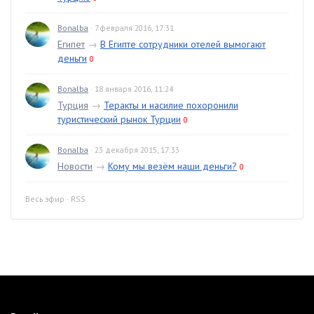
Bonalba
· 7 февраля 2016, 17:31
Египет
→
В Египте сотрудники отелей вымогают
деньги
0
Bonalba
· 18 января 2016, 11:24
Турция
→
Теракты и насилие похоронили
туристический рынок Турции
0
Bonalba
· 23 декабря 2015, 17:33
Новости
→
Кому мы везём наши деньги?
0
Весь эфир
·
RSS