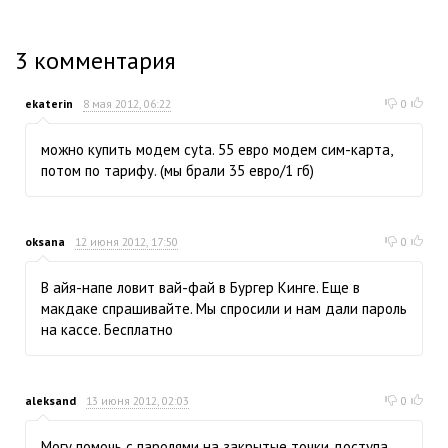
3
комментария
ekaterin
8 мая 2012, 06:22
0
можно купить модем cyta. 55 евро модем сим-карта,
потом по тарифу. (мы брали 35 евро/1 гб)
oksana
12 июня 2012, 17:50
0
В айя-напе ловит вай-фай в Бургер Кинге. Еще в
макдаке спрашивайте. Мы спросили и нам дали пароль
на кассе. Бесплатно
aleksand
13 июня 2012, 02:03
0
Могу помочь с паролями на закрытые точки доступа