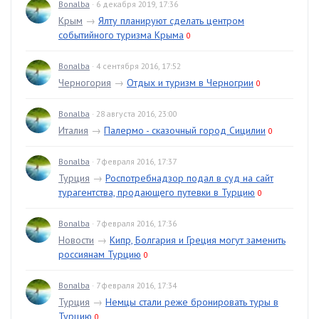
Bonalba
· 6 декабря 2019, 17:36
Крым
→
Ялту планируют сделать центром
событийного туризма Крыма
0
Bonalba
· 4 сентября 2016, 17:52
Черногория
→
Отдых и туризм в Черногрии
0
Bonalba
· 28 августа 2016, 23:00
Италия
→
Палермо - сказочный город Сицилии
0
Bonalba
· 7 февраля 2016, 17:37
Турция
→
Роспотребнадзор подал в суд на сайт
турагентства, продающего путевки в Турцию
0
Bonalba
· 7 февраля 2016, 17:36
Новости
→
Кипр, Болгария и Греция могут заменить
россиянам Турцию
0
Bonalba
· 7 февраля 2016, 17:34
Турция
→
Немцы стали реже бронировать туры в
Турцию
0