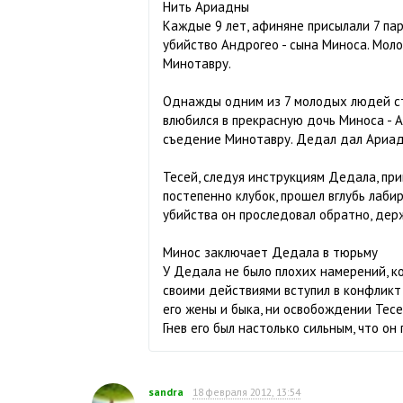
Нить Ариадны
Каждые 9 лет, афиняне присылали 7 пар
убийство Андрогео - сына Миноса. Мол
Минотавру.
Однажды одним из 7 молодых людей ста
влюбился в прекрасную дочь Миноса - 
съедение Минотавру. Дедал дал Ариадн
Тесей, следуя инструкциям Дедала, при
постепенно клубок, прошел вглубь лабир
убийства он проследовал обратно, держ
Минос заключает Дедала в тюрьму
У Дедала не было плохих намерений, ко
своими действиями вступил в конфликт 
его жены и быка, ни освобождении Тесе
Гнев его был настолько сильным, что о
sandra
18 февраля 2012, 13:54