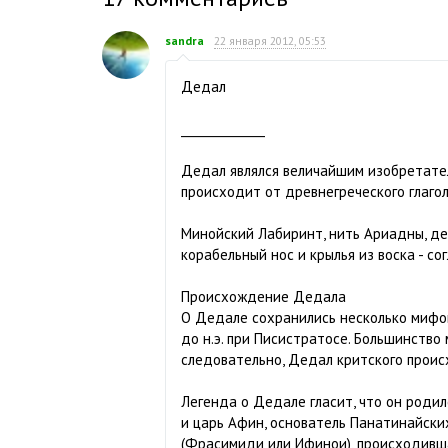
sandra
22 января 2012, 05:53
Дедал
______________
Дедал являлся величайшим изобретател
происходит от древнегреческого глаго
Минойский Лабиринт, нить Ариадны, де
корабельный нос и крылья из воска - с
Происхождение Дедала
О Дедале сохранились несколько мифов
до н.э. при Писистратосе. Большинство
следовательно, Дедал критского прои
Легенда о Дедале гласит, что он роди
и царь Афин, основатель Панатинайских
(Фрасимиди или Ифинои), происходивша