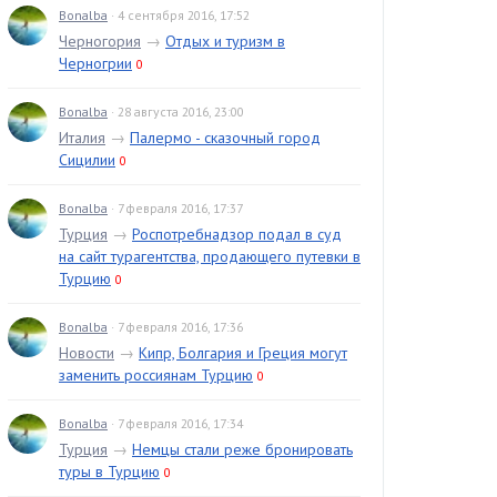
Bonalba
· 4 сентября 2016, 17:52
Черногория
→
Отдых и туризм в
Черногрии
0
Bonalba
· 28 августа 2016, 23:00
Италия
→
Палермо - сказочный город
Сицилии
0
Bonalba
· 7 февраля 2016, 17:37
Турция
→
Роспотребнадзор подал в суд
на сайт турагентства, продающего путевки в
Турцию
0
Bonalba
· 7 февраля 2016, 17:36
Новости
→
Кипр, Болгария и Греция могут
заменить россиянам Турцию
0
Bonalba
· 7 февраля 2016, 17:34
Турция
→
Немцы стали реже бронировать
туры в Турцию
0