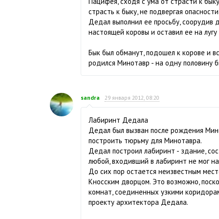
Пацифея, сходя с ума от страсти к бык
страсть к быку, не подвергая опасности
Дедал выполнил ее просьбу, соорудив 
настоящей коровы и оставил ее на лугу 
Бык был обманут, подошел к корове и вс
родился Минотавр - на одну половину бы
sandra
29 января 2012, 08:20
Лабиринт Дедала
Дедал был вызван после рождения Минот
построить тюрьму для Минотавра.
Дедал построил лабиринт - здание, со
любой, входивший в лабиринт не мог н
До сих пор остается неизвестным мест
Кносским дворцом. Это возможно, поск
комнат, соединенных узкими коридорами
проекту архитектора Дедала.