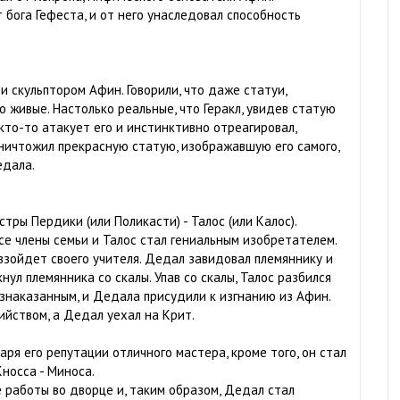
бога Гефеста, и от него унаследовал способность
 скульптором Афин. Говорили, что даже статуи,
о живые. Настолько реальные, что Геракл, увидев статую
 кто-то атакует его и инстинктивно отреагировал,
 уничтожил прекрасную статую, изображавшую его самого,
едала.
тры Пердики (или Поликасти) - Талос (или Калос).
се члены семьи и Талос стал гениальным изобретателем.
взойдет своего учителя. Дедал завидовал племяннику и
ул племянника со скалы. Упав со скалы, Талос разбился
езнаказанным, и Дедала присудили к изгнанию из Афин.
ийством, а Дедал уехал на Крит.
ря его репутации отличного мастера, кроме того, он стал
носса - Миноса.
 работы во дворце и, таким образом, Дедал стал