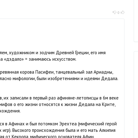
0
ем, художником и зодчим Древней Греции, его имя
ла «дэдало» = занимаюсь искусством.
ревянная корова Пасифеи, танцевальный зал Ариадны,
огласно мифологии, были изобретениями и идеями Дедала.
, их записали в первый раз афиняне-летописцы в 6м веке
 мифов о его жизни относятся к жизни Дедала на Крите,
схождения.
лся в Афинах и был потомком Эрехтеа (мифический герой
 игр). Высокого происхождения была и его мать Алкипия
я от Кекропа, мифического основателя Афин.