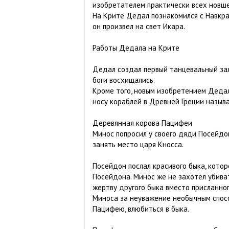
изобретателем практически всех новше
На Крите Дедал познакомился с Навкрат
он произвел на свет Икара.
Работы Дедала на Крите
Дедал создал первый танцевальный зал
боги восхищались.
Кроме того, новым изобретением Дедала
носу кораблей в Древней Греции называ
Деревянная корова Пацифеи
Минос попросил у своего дяди Посейдон
занять место царя Кносса.
Посейдон послал красивого быка, котор
Посейдона. Минос же не захотел убиват
жертву другого быка вместо присланног
Миноса за неуважение необычным спосо
Пацифею, влюбиться в быка.