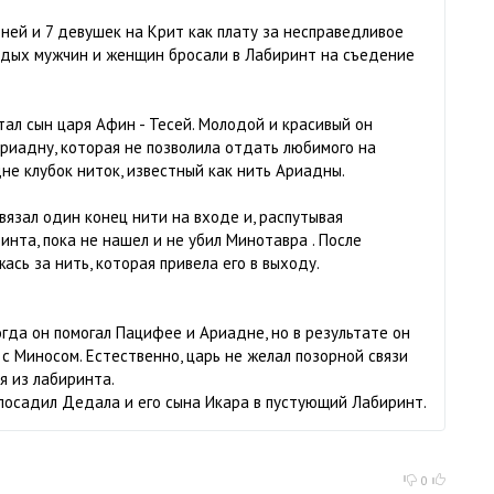
ней и 7 девушек на Крит как плату за несправедливое
одых мужчин и женщин бросали в Лабиринт на съедение
л сын царя Афин - Тесей. Молодой и красивый он
Ариадну, которая не позволила отдать любимого на
е клубок ниток, известный как нить Ариадны.
вязал один конец нити на входе и, распутывая
инта, пока не нашел и не убил Минотавра . После
ась за нить, которая привела его в выходу.
гда он помогал Пацифее и Ариадне, но в результате он
с Миносом. Естественно, царь не желал позорной связи
я из лабиринта.
н посадил Дедала и его сына Икара в пустующий Лабиринт.
0