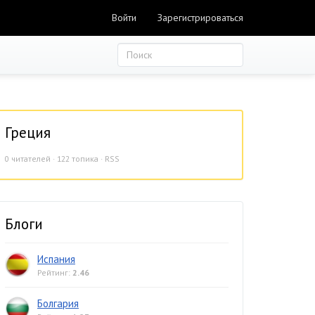
Войти
Зарегистрироваться
Греция
0
читателей · 122 топика ·
RSS
Блоги
Испания
Рейтинг:
2.46
Болгария