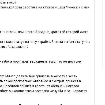
ств эпохи.
ией, которая работала на службе у царя Миноса и с ней
 в истории принцессе Ариадне, красотой которой даже
 стала статуя на носу корабля. В связи с этим статуи на
лись "дэдалиями".
а (бога моря) подтверждение того, что он достоин
ого Минос должен был принести в жертву в честь
ь такое прекрасное животное и схитрил, принеся в
о. Посейдон пришел в ярость от обмана и наказал
бом: он колдовством заставил жену Миноса - королеву