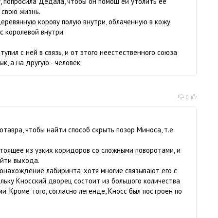
у, попросила Дедала, чтобы он помош ей утолить ее
 свою жизнь.
деревянную корову полую внутри, облаченную в кожу
с королевой внутри.
тупил с ней в связь, и от этого неестественного союза
к, а на другую - человек.
0
авра, чтобы найти способ скрыть позор Миноса, т.е.
стоящее из узких коридоров со сложными поворотами, и
айти выхода.
онахождение лабиринта, хотя многие связывают его с
ольку Кносский дворец состоит из большого количества
. Кроме того, согласно легенде, Кносс был построен по