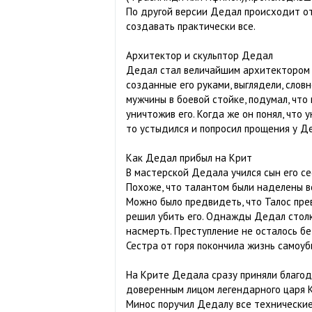
По другой версии Дедал происходит от 
создавать практически все.
Архитектор и скульптор Дедал
Дедал стал величайшим архитектором и
созданные его руками, выглядели, словн
мужчины в боевой стойке, подумал, что
уничтожив его. Когда же он понял, что
то устыдился и попросил прощения у Д
Как Дедал прибыл на Крит
В мастерской Дедала учился сын его сес
Похоже, что талантом были наделены в
Можно было предвидеть, что Талос пре
решил убить его. Однажды Дедал столкн
насмерть. Преступление не осталось б
Сестра от горя покончила жизнь самоуб
На Крите Дедала сразу приняли благода
доверенным лицом легендарного царя К
Минос поручил Дедалу все технические