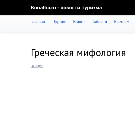
Bonalba.ru - новости туризма
Главная
·
Турция
·
Египет
·
Тайланд
·
Вьетнам
Греческая мифология
Греция