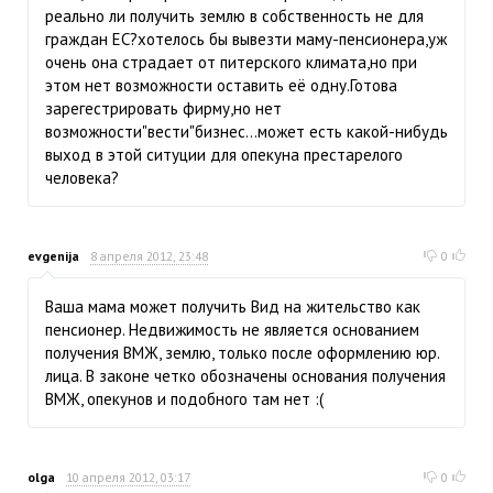
реально ли получить землю в собственность не для
граждан ЕС?хотелось бы вывезти маму-пенсионера,уж
очень она страдает от питерского климата,но при
этом нет возможности оставить её одну.Готова
зарегестрировать фирму,но нет
возможности"вести"бизнес...может есть какой-нибудь
выход в этой ситуции для опекуна престарелого
человека?
evgenija
8 апреля 2012, 23:48
0
Ваша мама может получить Вид на жительство как
пенсионер. Недвижимость не является основанием
получения ВМЖ, землю, только после оформлению юр.
лица. В законе четко обозначены основания получения
ВМЖ, опекунов и подобного там нет :(
olga
10 апреля 2012, 03:17
0