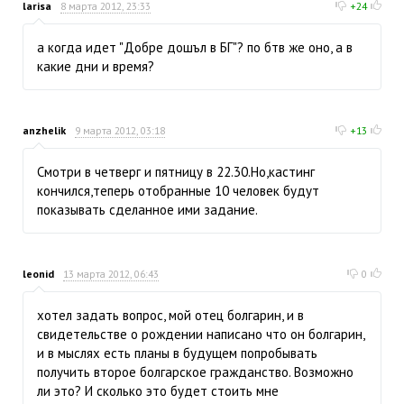
larisa
8 марта 2012, 23:33
+24
а когда идет "Добре дошъл в БГ"? по бтв же оно, а в
какие дни и время?
anzhelik
9 марта 2012, 03:18
+13
Смотри в четверг и пятницу в 22.30.Но,кастинг
кончился,теперь отобранные 10 человек будут
показывать сделанное ими задание.
leonid
13 марта 2012, 06:43
0
хотел задать вопрос, мой отец болгарин, и в
свидетельстве о рождении написано что он болгарин,
и в мыслях есть планы в будущем попробывать
получить второе болгарское гражданство. Возможно
ли это? И сколько это будет стоить мне