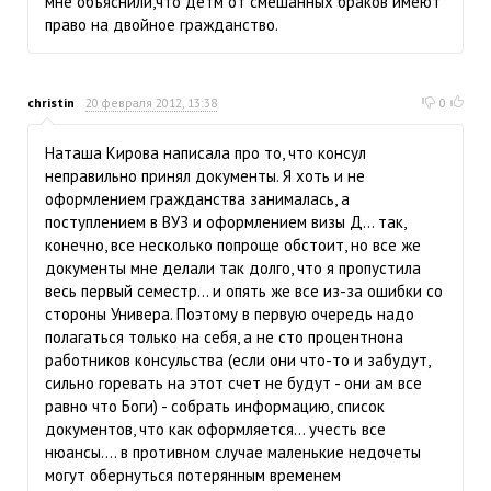
мне объяснили,что детм от смешанных браков имеют
право на двойное гражданство.
christin
20 февраля 2012, 13:38
0
Наташа Кирова написала про то, что консул
неправильно принял документы. Я хоть и не
оформлением гражданства занималась, а
поступлением в ВУЗ и оформлением визы Д... так,
конечно, все несколько попроще обстоит, но все же
документы мне делали так долго, что я пропустила
весь первый семестр... и опять же все из-за ошибки со
стороны Универа. Поэтому в первую очередь надо
полагаться только на себя, а не сто процентнона
работников консульства (если они что-то и забудут,
сильно горевать на этот счет не будут - они ам все
равно что Боги) - собрать информацию, список
документов, что как оформляется... учесть все
нюансы.... в противном случае маленькие недочеты
могут обернуться потерянным временем