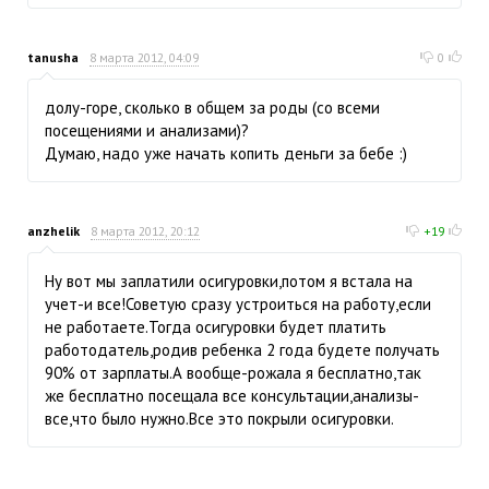
tanusha
8 марта 2012, 04:09
0
долу-горе, сколько в общем за роды (со всеми
посещениями и анализами)?
Думаю, надо уже начать копить деньги за бебе :)
anzhelik
8 марта 2012, 20:12
+19
Ну вот мы заплатили осигуровки,потом я встала на
учет-и все!Советую сразу устроиться на работу,если
не работаете.Тогда осигуровки будет платить
работодатель,родив ребенка 2 года будете получать
90% от зарплаты.А вообще-рожала я бесплатно,так
же бесплатно посещала все консультации,анализы-
все,что было нужно.Все это покрыли осигуровки.