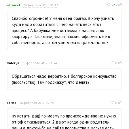
elisavet
10 февраля 2012, 01:12
+19
Спасибо, огромное! У меня отец болгар. Я хочу узнать
куда надо обратиться с чего начать весь этот
процесс? А бабушка мне оставила в наследство
квартиру в Пловдиве, значит можно оформить ее в
собственность, а потом уже делать гражданство?
valerija
10 февраля 2012, 21:34
0
Обращаться надо, вероятно, в болгарское консульство
(посольство). Там подскажут, что делать.
larisa
16 февраля 2012, 22:25
0
ну кстати да))) по-моему по происхождению не нужно
от рф отказываться. 2 дают когда один родитель
рашн а другой-бг. на сайте посольства в москве есть