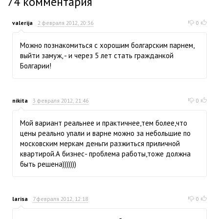
74
комментария
valerija
2 февраля 2012, 20:36
0
Можно познакомиться с хорошим болгарским парнем,
выйти замуж, - и через 5 лет стать гражданкой
Болгарии!
nikita
3 февраля 2012, 21:46
0
Мой вариант реальнее и практичнее,тем более,что
цены реально упали и варне можно за небольшие по
московским меркам деньги разжиться приличной
квартирой.А бизнес- проблема работы,тоже должна
быть решена)))))))
larisa
7 февраля 2012, 12:18
0