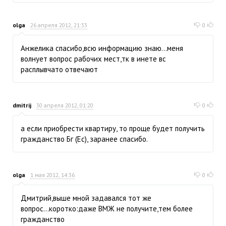
olga
26 апреля 2012, 21:33
0
Анжелика спасибо,всю информацию знаю...меня
волнует вопрос рабочих мест,тк в инете вс
расплывчато отвечают
dmitrij
30 апреля 2012, 01:20
0
а если приобрести квартиру, то проще будет получить
гражданство Бг (Ес), заранее спасибо.
olga
1 мая 2012, 14:36
0
Дмитрий,выше мной задавался тот же
вопрос...коротко:даже ВМЖ не получите,тем более
гражданство