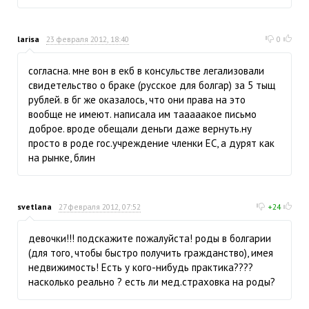
larisa
23 февраля 2012, 18:40
0
согласна. мне вон в екб в консульстве легализовали
свидетельство о браке (русское для болгар) за 5 тыщ
рублей. в бг же оказалось, что они права на это
вообще не имеют. написала им тааааакое письмо
доброе. вроде обещали деньги даже вернуть.ну
просто в роде гос.учреждение членки ЕС, а дурят как
на рынке, блин
svetlana
27 февраля 2012, 07:52
+24
девочки!!! подскажите пожалуйста! роды в болгарии
(для того, чтобы быстро получить гражданство), имея
недвижимость! Есть у кого-нибудь практика????
насколько реально ? есть ли мед.страховка на роды?