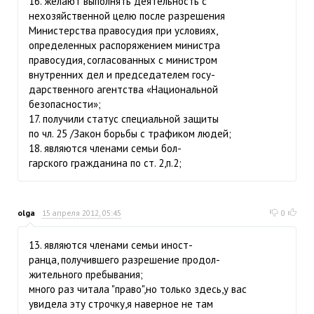
16. желают выполнять деятельность с
нехозяйственной целю после разрешения
Министерства правосудия при условиях,
определенных распоряжением министра
правосудия, согласованных с министром
внутренних дел и председателем госу-
дарственного агентства «Национальной
безопасности»;
17. получили статус специальной защиты
по чл. 25 /Закон борьбы с трафиком людей;
18. являются членами семьи бол-
гарского гражданина по ст. 2,п.2;
olga
15 апреля 2012, 05:45
0
13. являются членами семьи иност-
ранца, получившего разрешение продол-
жительного пребывания;
много раз читала "право",но только здесь,у вас
увидела эту строчку,я наверное не там