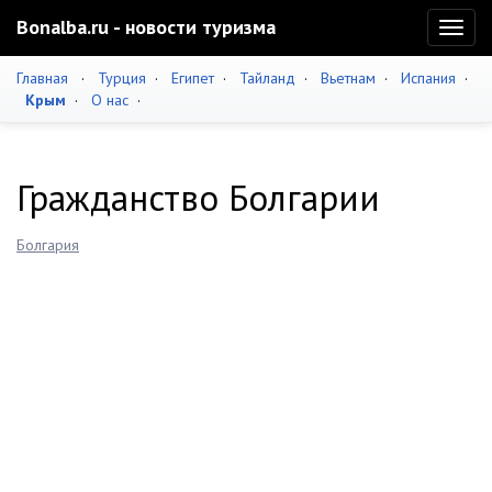
Bonalba.ru - новости туризма
Toggl
naviga
Главная
·
Турция
·
Египет
·
Тайланд
·
Вьетнам
·
Испания
·
Крым
·
О нас
·
Гражданство Болгарии
Болгария