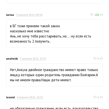
larisa
5 апреля 2012, 08:36
+23
в БГ тоже приняли такой закон
насколько мне известно
Ань, не хочу тебя расстаривать, но.... ну если есть
возможность 2 получить..
anzhelik
5 апреля 2012, 15:07
0
Нет,Аня,на двойное гражданство имеют право только
лица,у которых один родитель-гражданин Болгарии.А
мы не имеем права.Наши дети имеют.
leonid
6 апреля 2012, 16:52
0
не обязательно гражданин, если есть доказательство