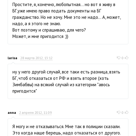
Простите, я, конечно, любопытная... но вот я живу в
БГ,уже имею право подать документы на БГ
гражданство. Но не хочу. Мне это не надо... А, может,
надо, а я этого не знаю.
Вот поэтому и спрашиваю, для чего?
Может, и мне пригодится ;))
larisa
28 марта 2012, 13:12
0
ну у него другой случай, все таки есть разница, взять
БГ, чтоб отказаться от РФ и взять второе (хоть
Зимбабвы) на всякий случай из категории "авось
пригодится"
anna
2 апреля 2012, 11:09
0
Я могу и не отказываться. Мне так в полиции сказали.
Это когда наше берешь, надо отказаться от другого.