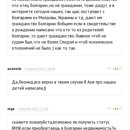
что отец болгарин, но не гражданин, тоже дадут, я в
интернете сегодня нашел, так щас поступают с
болгарами из Молдовы, Украины и тд, дают им
гражданство Болгарии. Вобщем если в свидетельстве
о рождении написано что кто то из родителей
болгарин, то дают гражданство. Главное чтоб не
судим был, что не болел Спидом и чтоб психических
отклонений не было.:) как то так.
anzhelik
7 апреля 2012, 18:08
+34
Да,Леонид,все верно в твоем случае.Я Ане про наших
детей написала.))
olga
7 апреля 2012, 22:10
+34
cкажите пожалуйста,возможно ли получить статус
ВМЖ,если приобретаешь в Болгарии недвижимость?и