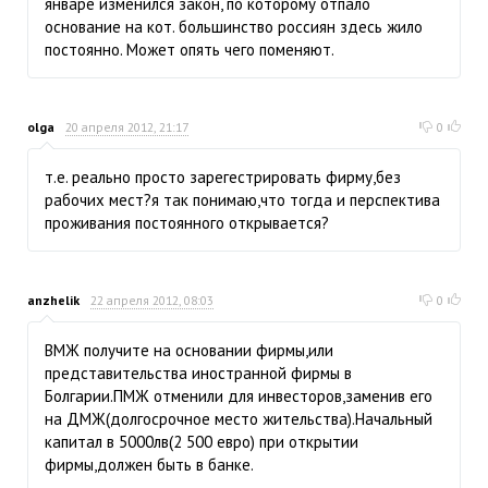
январе изменился закон, по которому отпало
основание на кот. большинство россиян здесь жило
постоянно. Может опять чего поменяют.
olga
20 апреля 2012, 21:17
0
т.е. реально просто зарегестрировать фирму,без
рабочих мест?я так понимаю,что тогда и перспектива
проживания постоянного открывается?
anzhelik
22 апреля 2012, 08:03
0
ВМЖ получите на основании фирмы,или
представительства иностранной фирмы в
Болгарии.ПМЖ отменили для инвесторов,заменив его
на ДМЖ(долгосрочное место жительства).Начальный
капитал в 5000лв(2 500 евро) при открытии
фирмы,должен быть в банке.