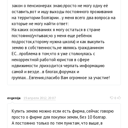
закон о пенсионерах знаю,просто не могу одну её
оставить,вот и ищу выходы постоянного проживания
на территории Болгарии...у меня всего два вопроса на
которые не могу найти ответ:
На каких основаниях я могу остаться в стране
постоянно(учтывая,чо у меня еще ребёнок
подросток,кторому нужна школа) и как выкупить
землю в собственность,не являясь гражданином
ЕС...проблема в том,что я уже столкнулась с
некорректной работой юристов в сфере
ндвижимости ,приходится черпать информацию
самой и везде...в блогах,форумах и
группах...Евгения,спасибо Вам огромное за участие!
evgenija
19 апреля 2012, 20:07
0
Купить землю можно если есть фирма, сейчас говорю
просто о фирме для покупки земли, без 10 болгар.
А постоянно только по тем пунктам, что выше, в