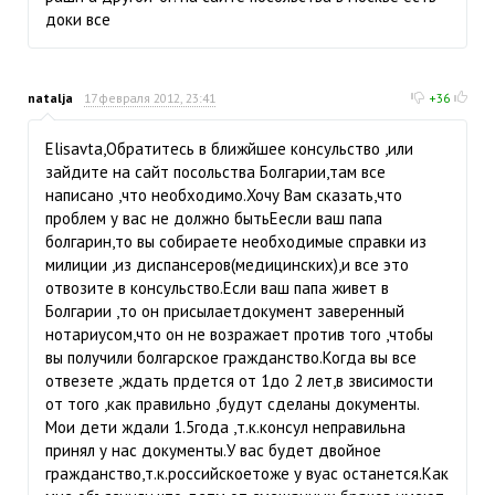
доки все
natalja
17 февраля 2012, 23:41
+36
Elisavta,Обратитесь в ближйшее консульство ,или
зайдите на сайт посольства Болгарии,там все
написано ,что необходимо.Хочу Вам сказать,что
проблем у вас не должно бытьЕесли ваш папа
болгарин,то вы собираете необходимые справки из
милиции ,из диспансеров(медицинских),и все это
отвозите в консульство.Если ваш папа живет в
Болгарии ,то он присылаетдокумент заверенный
нотариусом,что он не возражает против того ,чтобы
вы получили болгарское гражданство.Когда вы все
отвезете ,ждать прдется от 1до 2 лет,в звисимости
от того ,как правильно ,будут сделаны документы.
Мои дети ждали 1.5года ,т.к.консул неправильна
принял у нас документы.У вас будет двойное
гражданство,т.к.российскоетоже у вуас останется.Как