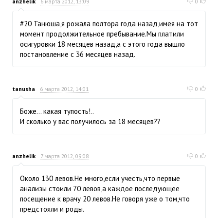
anzhelik
6 марта 2012, 13:09
0
#20 Танюша,я рожала полтора года назад,имея на тот
момент продолжительное пребывание.Мы платили
осигуровки 18 месяцев назад,а с этого года вышло
постановление с 36 месяцев назад.
tanusha
6 марта 2012, 14:01
0
Боже... какая тупость!..
И сколько у вас получилось за 18 месяцев??
anzhelik
7 марта 2012, 09:08
0
Около 130 левов.Не много,если учесть,что первые
анализы стоили 70 левов,а каждое последующее
посещение к врачу 20 левов.Не говоря уже о том,что
предстояли и роды.