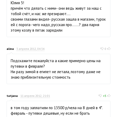
Юлия 5!
причём что делать с ними- они ведь живут за наш с
тобой счёт, и нас же презирают....
своими глазами видел- русская зашла в магазин, турок
ей с порога- чего надо, русская про.......? два парня
этому козлу в пятак зарядили
alina
3 апреля 2012, 04:34
0
Подскажите пожалуйста а какие примерно цены на
путевки в феврале?
Ни разу зимой в египет не летала, поэтому даже не
знаю приблизительную стоимость
tatjana
11 апреля 2012, 21:01
+5
в том году заплатили по 13500 р/чела на 8 дней в 4*.
февраль - путевки дешевые, ну если не брать