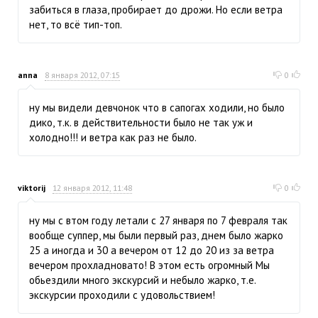
забиться в глаза, пробирает до дрожи. Но если ветра
нет, то всё тип-топ.
anna
8 января 2012, 07:15
0
ну мы видели девчонок что в сапогах ходили, но было
дико, т.к. в действительности было не так уж и
холодно!!! и ветра как раз не было.
viktorij
12 января 2012, 11:48
0
ну мы с втом году летали с 27 января по 7 февраля так
вообще суппер, мы были первый раз, днем было жарко
25 а иногда и 30 а вечером от 12 до 20 из за ветра
вечером прохладновато! В этом есть огромный Мы
обьездили много экскурсий и небыло жарко, т.е.
экскурсии проходили с удовольствием!