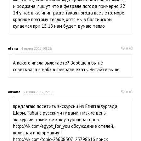
и роджана. пишут что в феврале погода примерно 22
24 у нас в калининграде такая погода все лето, море
красное поэтому теплое, хотя мы в балтийском
купаемся при 15 18 нам будет думаю тепло
elena
4 июня 2012, 08:26
0
А какого числа вылетаете? Вообще я бы не
советывала в набк в феврале ехать. Читайте выше.
oksana
7 июля 2012, 22:05
0
предлагаю посетить экскурсии из Египта(Хургада,
Шарм, Таба) с русскими гидами. низкие цены,
экскурсии такие же как у туроператоров.
http://vk.com/egypt_for_you обсуждение отелей,
полезная информация!!
http://vk.com/topic-23608507_25798616 поиск