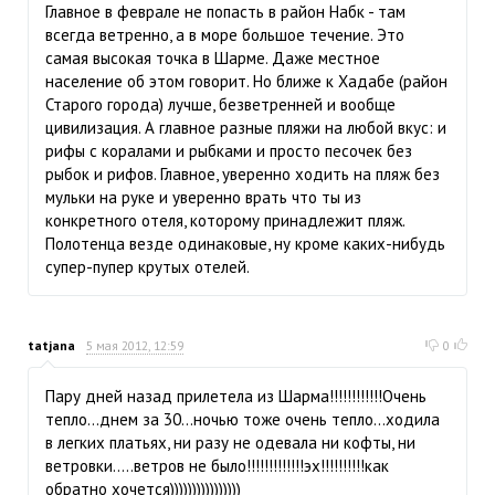
Главное в феврале не попасть в район Набк - там
всегда ветренно, а в море большое течение. Это
самая высокая точка в Шарме. Даже местное
население об этом говорит. Но ближе к Хадабе (район
Старого города) лучше, безветренней и вообще
цивилизация. А главное разные пляжи на любой вкус: и
рифы с коралами и рыбками и просто песочек без
рыбок и рифов. Главное, уверенно ходить на пляж без
мульки на руке и уверенно врать что ты из
конкретного отеля, которому принадлежит пляж.
Полотенца везде одинаковые, ну кроме каких-нибудь
супер-пупер крутых отелей.
tatjana
5 мая 2012, 12:59
0
Пару дней назад прилетела из Шарма!!!!!!!!!!!!Очень
тепло...днем за 30...ночью тоже очень тепло...ходила
в легких платьях, ни разу не одевала ни кофты, ни
ветровки.....ветров не было!!!!!!!!!!!!!эх!!!!!!!!!!как
обратно хочется))))))))))))))))