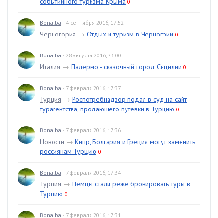
событийного туризма Крыма
0
Bonalba
· 4 сентября 2016, 17:52
Черногория
→
Отдых и туризм в Черногрии
0
Bonalba
· 28 августа 2016, 23:00
Италия
→
Палермо - сказочный город Сицилии
0
Bonalba
· 7 февраля 2016, 17:37
Турция
→
Роспотребнадзор подал в суд на сайт
турагентства, продающего путевки в Турцию
0
Bonalba
· 7 февраля 2016, 17:36
Новости
→
Кипр, Болгария и Греция могут заменить
россиянам Турцию
0
Bonalba
· 7 февраля 2016, 17:34
Турция
→
Немцы стали реже бронировать туры в
Турцию
0
Bonalba
· 7 февраля 2016, 17:31