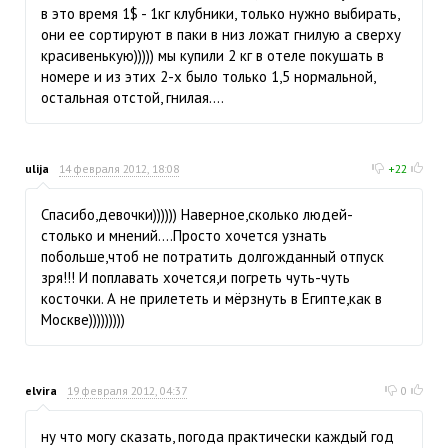
в это время 1$ - 1кг клубники, только нужно выбирать,
они ее сортируют в паки в низ ложат гнилую а сверху
красивенькую))))) мы купили 2 кг в отеле покушать в
номере и из этих 2-х было только 1,5 нормальной,
остальная отстой, гнилая....
ulija
14 февраля 2012, 18:08
+22
Спасибо,девочки)))))) Наверное,сколько людей-
столько и мнений....Просто хочется узнать
побольше,чтоб не потратить долгожданный отпуск
зря!!! И поплавать хочется,и погреть чуть-чуть
косточки. А не прилететь и мёрзнуть в Египте,как в
Москве)))))))))
elvira
19 февраля 2012, 04:37
0
ну что могу сказать, погода практически каждый год