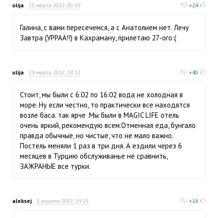
ulija
25 марта 2012, 00:19
+24
Галина, с вами пересечемся, а с Анатолием нет. Лечу
Завтра (УРРАА!!) в Кахраману, прилетаю 27-ого:(
ulija
29 марта 2012, 18:32
+40
Стоит, мы были с 6.02 по 16.02 вода не холодная в
море. Ну если честно, то практически все находятся
возле баса. так ярче .Мы были в MAGIC LIFE отель
очень яркий, рекомендую всем.Отменная еда, бунгало
правда обычные, но чистые, что не мало важно.
Постель меняли 1 раз в три дня. А ездили через 6
месяцев в Турцию обслуживанье не сравнить,
ЗАЖРАНЫЕ все турки.
aleksej
1 апреля 2012, 19:25
+16