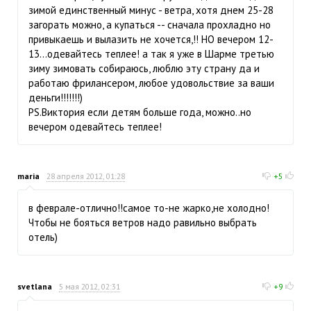
зимой единственный минус - ветра, хотя днем 25-28
загорать можно, а купаться -- сначала прохладно но
привыкаешь и вылазить не хочется,!! НО вечером 12-
13...одевайтесь теплее! а так я уже в Шарме третью
зиму зимовать собираюсь, люблю эту страну да и
работаю фрилансером, любое удовольствие за ваши
деньги!!!!!!!)
PS.Виктория если детям больше года, можно..но
вечером одевайтесь теплее!
maria
28 апреля 2012, 01:28
+5
в феврале-отлично!!самое то-не жарко,не холодно!
Чтобы не бояться ветров надо равильно выбрать
отель)
svetlana
5 мая 2012, 02:31
+9