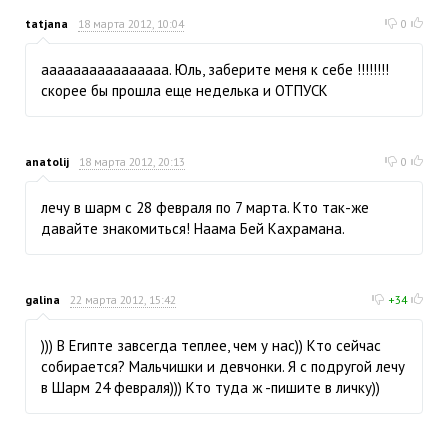
tatjana
18 марта 2012, 10:04
0
аааааааааааааааа. Юль, заберите меня к себе !!!!!!!!
скорее бы прошла еще неделька и ОТПУСК
anatolij
18 марта 2012, 20:13
0
лечу в шарм с 28 февраля по 7 марта. Кто так-же
давайте знакомиться! Наама Бей Кахрамана.
galina
22 марта 2012, 15:42
+34
))) В Египте завсегда теплее, чем у нас)) Кто сейчас
собирается? Мальчишки и девчонки. Я с подругой лечу
в Шарм 24 февраля))) Кто туда ж -пишите в личку))