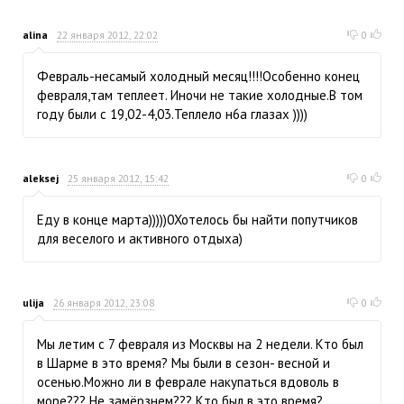
alina
22 января 2012, 22:02
0
Февраль-несамый холодный месяц!!!!Особенно конец
февраля,там теплеет. Иночи не такие холодные.В том
году были с 19,02-4,03.Теплело н6а глазах ))))
aleksej
25 января 2012, 15:42
0
Еду в конце марта)))))0Хотелось бы найти попутчиков
для веселого и активного отдыха)
ulija
26 января 2012, 23:08
0
Мы летим с 7 февраля из Москвы на 2 недели. Кто был
в Шарме в это время? Мы были в сезон- весной и
осенью.Можно ли в феврале накупаться вдоволь в
море??? Не замёрзнем??? Кто был в это время?