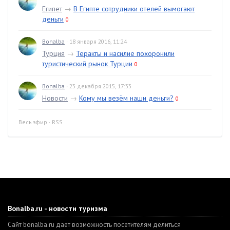
Египет
→
В Египте сотрудники отелей вымогают
деньги
0
Bonalba
· 18 января 2016, 11:24
Турция
→
Теракты и насилие похоронили
туристический рынок Турции
0
Bonalba
· 23 декабря 2015, 17:33
Новости
→
Кому мы везём наши деньги?
0
Весь эфир
·
RSS
Bonalba.ru - новости туризма
Сайт bonalba.ru дает возможность посетителям делиться