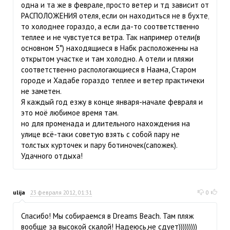
одна и та же в феврале, просто ветер и тд зависит от
РАСПОЛОЖЕНИЯ отеля, если он находиться не в бухте,
то холоднее гораздо, а если да-то соответственно
теплее и не чувстуется ветра. Так например отели(в
основном 5*) находящиеся в Набк расположенны на
открытом участке и там холодно. А отели и пляжи
соответственно распологающиеся в Наама, Старом
городе и Хадабе гораздо теплее и ветер практичеки
не заметен.
Я каждый год езжу в конце января-начале февраля и
это моё любимое время там.
но для променада и длительного нахождения на
улице всё-таки советую взять с собой пару не
толстых курточек и пару ботиночек(сапожек).
Удачного отдыха!
ulija
23 февраля 2012, 01:31
0
Спасибо! Мы собираемся в Dreams Beach. Там пляж
вообще за высокой скалой! Надеюсь,не сдует)))))))))