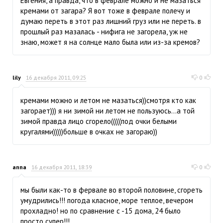
Евгения, а правда, что в феврале можно и не мазаться
кремами от загара? Я вот тоже в феврале полечу и
думаю переть в этот раз лишний груз или не переть. в
прошлый раз мазалась - нифига не загорела, уж не
знаю, может я на солнце мало была или из-за кремов?
lily
16 декабря 2011, 09:25
0
кремами можно и летом не мазаться))смотря кто как
загорает))) я ни зимой ни летом не пользуюсь...а той
зимой правда лицо сгорело(((((под очки белыми
кругалями)))))больше в очках не загораю))
anna
16 декабря 2011, 18:39
0
мы были как-то в фервале во второй половине, сгореть
умудрились!!! погода класное, море теплое, вечером
прохладно! но по сравнение с -15 дома, 24 было
просто супер!!!