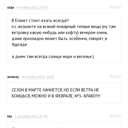
ulija
9 ноября 2011, 05:07
0
В Египет стоит ехать всегда!!
п.с. возьмите на всякий пожарный теплые вещи (ну там
ветровку какую-нибудь или кофту) вечером очень
даже прохладно может быть. особенно, говорят, в
Хургаде
а днем там всегда солнце море и веселье:)
aleksej
16 ноября 2011, 13:03
0
СЕЗОН В МАРТЕ НАЧНЁТСЯ, НО ЕСЛИ ВЕТРА НЕ
БОИШЬСЯ, МОЖНО И В ФЕВРАЛЕ, №3- БРАВО!!!!
lily
3 декабря 2011, 07:43
0