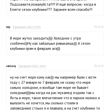
Подскажите,пожалуйста!!!!! И ещё вопросик- когда в
Египте сезон клубники??? Заранее всем спасибо!!!
lily
6 февраля 2012, 03:05
0
В море жутко заходить)))) Холодное с утра
сообенно))Ну как зайдешьп ривыкаешь))) А сезон
клубники прям в феврале ага)))
viktorij
7 февраля 2012, 18:01
0
ну на счет моря кому как))) мы например были с вотм
году с 27 января по 7 февраля, не скажу что море
сильно холодное, и вообще там море не бывает
холодным))))мы когда на рас мухамед ездили так с
Яхты в море, такое впечатление что в парное молоко и
вылазить не хочется, мы сколько стояли в
заповеднике стоько я и плавала, а на счет клубники то