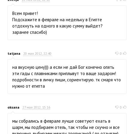
Всем привет!
Подскажите в феврале на недельку в Египте
отдохнуть на одного в какую сумму выйдет?
заранее спасибо)
tatjana
20 мая 2012, 22:40
0
на вкусную цену))) а если не дай Бог конечно опять
эти гады с плавниками приплывут то ваще задаром!
подробности в личку пиши, сориентирую. тк смаря что
нужно от египта
oksana
27 мая 2012, 15:16
0
мы собрались в феврале лучше советуют ехать в
шарм, мы подбираем отель, так чтобы не скучно и все
включено, выбираем между тропиканой ( по отзывам)