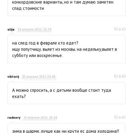
конкордовские варианты, но и там думаю заметен
спад стоимости
ulija
13 апреля 2012, 11:29
0
на след год в феврале кто едет?
ищу попутчицу. вылет из москвы. на недельку,вылет в
субботу или воскресенье.
viktorij
20 апреля 2012, 01:45
0
А можно спросить, а с детьми вообще стоит туда
ехать?
radnery
25 апреля 2012, 20:18
0
зима в шарме, лучше как ни крути ес дома холодина!!