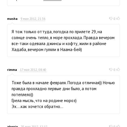
masha
9 мая 2012, 21:36
0
Я тож только оттуда, погодка по прилете 29, на
солнце очень тепло, в море прохлада. Правда вечером
все-таки одевала джинсы и кофту, жили в районе
Хадаба, вечером гуляли в Наама-Бей)
rimma
17 мая 2012, 08:40
0
Тоже была в начале февраля. Погода отличная)) Ночью
правда прохладно первые дни было, а потом
потеплело))
Грела мысль, что на родине мороз)
Эх....как хочется обратно...
zhenja
20 мая 2012, 12:12
0