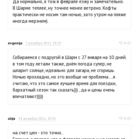
Да нормально, я тож в феврале езжу и замечательно.
В Шарме теплее, ну точнее менее ветрено. Кофты
практически не носим там ночью, зато утром на пляже
иногда мерзнем).
evgenija
7 декабря 2011, 19:19
0
Собираемся с подругой в Шарм с 27 января на 10 дней,
в том году летали также, днём погода супер, не
шпарит солнце, идеально для загара, не сгоришь.
Ночью прохладно, но это вообще не проблема....я
считаю, что это самое лучшее время для поездки,
бархатный сезон так сказать))) , да и цены очень
впечатляют)))))
ulija
14 декабря 2011, 19:35
0
на счет цен - это точно..