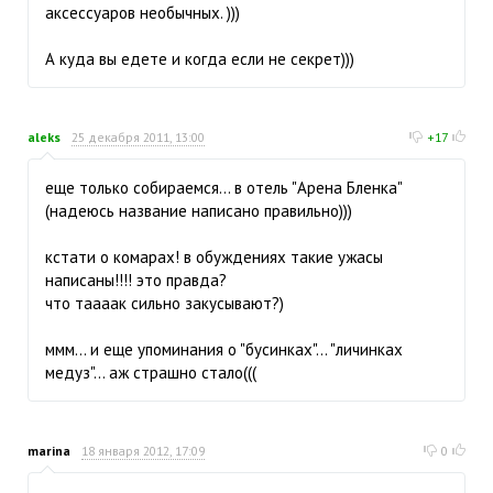
аксессуаров необычных. )))
А куда вы едете и когда если не секрет)))
aleks
25 декабря 2011, 13:00
+17
еще только собираемся... в отель "Арена Бленка"
(надеюсь название написано правильно)))
кстати о комарах! в обуждениях такие ужасы
написаны!!!! это правда?
что таааак сильно закусывают?)
ммм... и еще упоминания о "бусинках"... "личинках
медуз"... аж страшно стало(((
marina
18 января 2012, 17:09
0