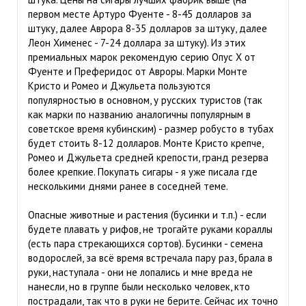
первом месте Артуро Фуенте - 8-45 долларов за
штуку, далее Аврора 8-35 долларов за штуку, далее
Леон Хименес - 7-24 доллара за штуку). Из этих
премиальных марок рекомендую серию Опус Х от
Фуенте и Преферидос от Авроры. Марки Монте
Кристо и Ромео и Джульета пользуются
популярностью в основном, у русских туристов (так
как марки по названию аналогичны популярным в
советское время кубинским) - размер робусто в тубах
будет стоить 8-12 долларов. Монте Кристо крепче,
Ромео и Джульета средней крепости, гранд резерва
более крепкие. Покупать сигары - я уже писала где
несколькими днями ранее в соседней теме.
Опасные животные и растения (бусинки и т.п.) - если
будете плавать у рифов, не трогайте руками кораллы
(есть пара стрекающихся сортов). Бусинки - семена
водорослей, за всё время встречала пару раз, брала в
руки, наступала - они не лопались и мне вреда не
нанесли, но в группе были несколько человек, кто
пострадали, так что в руки не берите. Сейчас их точно