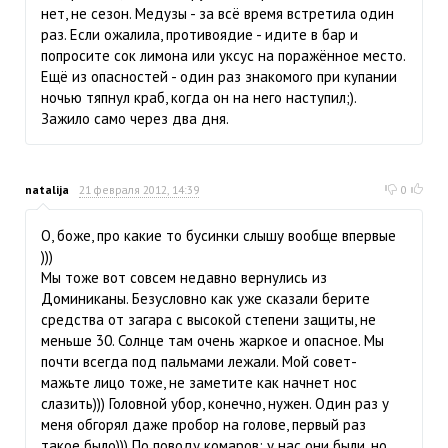
нет, не сезон. Медузы - за всё время встретила один
раз. Если ожалила, противоядие - идите в бар и
попросите сок лимона или уксус на поражённое место.
Ещё из опасностей - один раз знакомого при купании
ночью тяпнул краб, когда он на него наступил;).
Зажило само через два дня.
natalija
21 февраля 2012, 14:39
0
О, боже, про какие то бусинки слышу вообще впервые
)))
Мы тоже вот совсем недавно вернулись из
Доминиканы. Безусловно как уже сказали берите
средства от загара с высокой степени защиты, не
меньше 30. Солнце там очень жаркое и опасное. Мы
почти всегда под пальмами лежали. Мой совет-
мажьте лицо тоже, не заметите как начнет нос
слазить))) Головной убор, конечно, нужен. Один раз у
меня обгорял даже пробор на голове, первый раз
такое было))) По поводу комаров: у нас они были, но