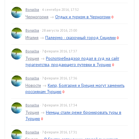
Bonalba
· 4 сентября 2016, 17:52
Черногория
→
Отдых и туризм в Черногрии
0
Bonalba
· 28 августа 2016, 23:00
Италия
→
Палермо - сказочный город Сицилии
0
Bonalba
· 7 февраля 2016, 17:37
Турция
→
Роспотребнадзор подал в суд на сайт
турагентства, продающего путевки в Турцию
0
Bonalba
· 7 февраля 2016, 17:36
Новости
→
Кипр, Болгария и Греция могут заменить
россиянам Турцию
0
Bonalba
· 7 февраля 2016, 17:34
Турция
→
Немцы стали реже бронировать туры в
Турцию
0
Bonalba
· 7 февраля 2016, 17:31