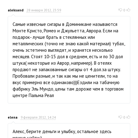
aleksand
28 января 2012, 23:59
0
Самые извесные сигары в Доминикане называются
Монте Кристо, Ромео и Джульетта, Аврора. Если на
подарок- лучше брать в стеклянных или
металлических (точно не знаю какой материал) тубах,
очень эстетично выглядят, и хранятся несколько
месяцев. Стоят 10-15 дол в среднем, есть и по 30 дол
штука( некоторые из Аврор, например). В отелях
продают не запакованные сигары от 4 дол.за штуку.
Пробовали разные, и так как мы не ценители, то на
вкус примерно все одинаково)))Ездили на табачную
фабрику Эль Мундо, цены там дороже чем в торговом
центре Пальма Реал
elena
9 февраля 2012, 14:24
0
Алекс, берите деньги и улыбку, остальное здесь
можно найти;).