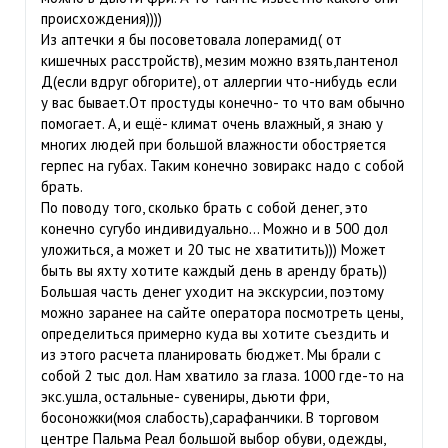
происхождения))))
Из аптечки я бы посоветовала лоперамид( от
кишечных расстройств), мезим можно взять,пантенол
Д(если вдруг обгорите), от аллергии что-нибудь если
у вас бывает.От простуды конечно- то что вам обычно
помогает. А, и ещё- климат очень влажный, я знаю у
многих людей при большой влажности обостряется
герпес на губах. Таким конечно зовиракс надо с собой
брать.
По поводу того, сколько брать с собой денег, это
конечно сугубо индивидуально... Можно и в 500 дол
уложиться, а может и 20 тыс не хватитить))) Может
быть вы яхту хотите каждый день в аренду брать))
Большая часть денег уходит на экскурсии, поэтому
можно заранее на сайте оператора посмотреть цены,
определиться примерно куда вы хотите съездить и
из этого расчета планировать бюджет. Мы брали с
собой 2 тыс дол. Нам хватило за глаза. 1000 где-то на
экс.ушла, остальные- сувениры, дьюти фри,
босоножки(моя слабость),сарафанчики. В торговом
центре Пальма Реал большой выбор обуви, одежды,