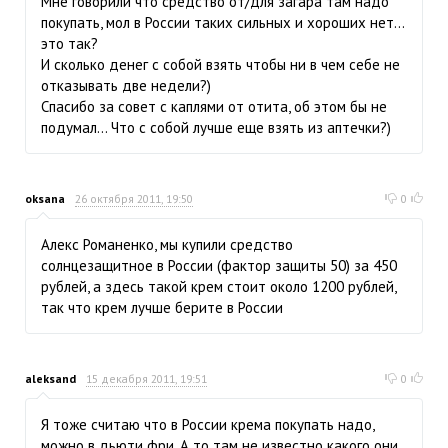
Мне говорили что средство от/для загара там надо
покупать, мол в России таких сильных и хороших нет...
это так?
И сколько денег с собой взять чтобы ни в чем себе не
отказывать две недели?)
Спасибо за совет с каплями от отита, об этом бы не
подумал... Что с собой лучше еще взять из аптечки?)
oksana
26 октября 2011, 19:50
0
Алекс Романенко, мы купили средство
солнцезащитное в России (фактор защиты 50) за 450
рублей, а здесь такой крем стоит около 1200 рублей,
так что крем лучше берите в России
aleksand
15 декабря 2011, 19:51
0
Я тоже считаю что в России крема покупать надо,
можно в дьюти фри. А то там не известно какого они