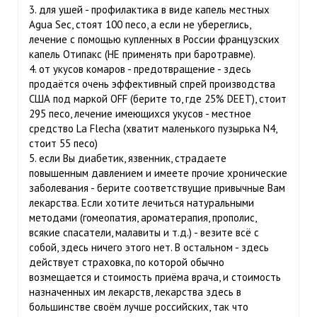
3. для ушей - профилактика в виде капель местных
Agua Sec, стоят 100 песо, а если не убереглись,
лечение с помощью купленных в России французских
капель Отипакс (НЕ применять при баротравме).
4. от укусов комаров - предотвращение - здесь
продаётся очень эффективный спрей производства
США под маркой OFF (берите то, где 25% DEET), стоит
295 песо, лечение имеющихся укусов - местное
средство La Flecha (хватит маленького пузырька N4,
стоит 55 песо)
5. если Вы диабетик, язвенник, страдаете
повышенным давлением и имеете прочие хронические
заболевания - берите соответствущие привычные Вам
лекарства. Если хотите лечиться натуральными
методами (гомеопатия, ароматерапия, прополис,
всякие спасатели, малавиты и т.д.) - везите всё с
собой, здесь ничего этого нет. В остальном - здесь
действует страховка, по которой обычно
возмещается и стоимость приёма врача, и стоимость
назначенных им лекарств, лекарства здесь в
большинстве своём лучше российских, так что