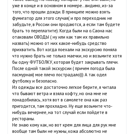
уже в конце и в основном в номере...видимо, из-за
того, что прошли дожди. В принципе можно взять
фумигатор для этого случая( и про переходник не
забудьте, в России они продаются, а если там будете
брать то переплатите). Когда были на о.Саона нас
отаковали ОВОДЫ ( ну или как там их правильно
назвать) можно от них какое-нибудь средство
прихватить. Вот когда поехали на экскурсию поняла
что нужно брать не только маечки, но и возьмите хотя
бы одну ФУТБОЛКУ, которая будет закрывать плечи.
После одной такой экскурсии ( причем погода была
пасмурная) мое плечо пострадало))) А так одел
футболку и безопасно.
Из одежды все достаточно легкое берите, я читала
что бывают ветра и взяла кофту, но она мне не
понадобилась, хотя вот в самолете она как раз
пригодится, там прохладно. Ну еще возьмите что-
нибудь вечернее, на тот случай если пойдете в
рестораны.
Не знаю кому как, но вот крем для лица для рук мне
вообще там были не нужны, кожа абсолютно не