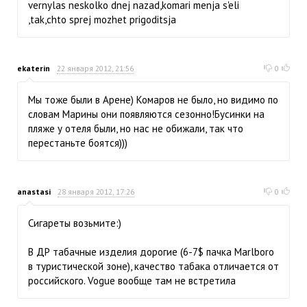
vernylas neskolko dnej nazad,komari menja s'eli
,tak,chto sprej mozhet prigoditsja
ekaterin
22 января 2012, 21:56
0
Мы тоже были в Арене) Комаров не было, но видимо по
словам Марины они появляются сезонно!Бусинки на
пляже у отеля были, но нас не обижали, так что
перестаньте боятся)))
anastasi
28 января 2012, 17:26
0
Сигареты возьмите:)
В ДР табачные изделия дорогие (6-7$ пачка Marlboro
в туристической зоне), качество табака отличается от
российского. Vogue вообще там не встретила