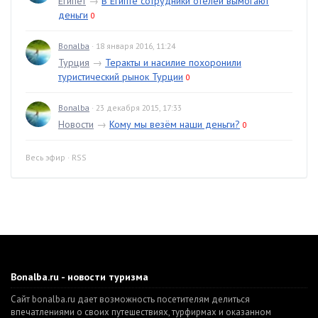
Египет
→
В Египте сотрудники отелей вымогают
деньги
0
Bonalba
· 18 января 2016, 11:24
Турция
→
Теракты и насилие похоронили
туристический рынок Турции
0
Bonalba
· 23 декабря 2015, 17:33
Новости
→
Кому мы везём наши деньги?
0
Весь эфир
·
RSS
Bonalba.ru - новости туризма
Сайт bonalba.ru дает возможность посетителям делиться
впечатлениями о своих путешествиях, турфирмах и оказанном