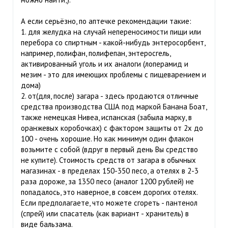
А если серьёзно, по аптечке рекомендации такие:
1. для желудка на случай непереносимости пищи или
перебора со спиртным - какой-нибудь энтеросорбент,
например, полифан, полифепан, энтеросгель,
активированный уголь и их аналоги (лоперамид и
мезим - это для имеющих проблемы с пищеварением и
дома)
2. от(для, после) загара - здесь продаются отличные
средства производства США под маркой Банана Боат,
также немецкая Нивеа, испанская (забыла марку, в
оранжевых коробочках) с фактором защиты от 2х до
100 - очень хорошие. Но как минимум один флакон
возьмите с собой (вдруг в первый день Вы средство
не купите). Стоимость средств от загара в обычных
магазинах - в пределах 150-350 песо, а отелях в 2-3
раза дороже, за 1350 песо (аналог 1200 рублей) не
попадалось, это наверное, в совсем дорогих отелях.
Если предполагаете, что можете сгореть - пантенол
(спрей) или спасатель (как вариант - хранитель) в
виде бальзама.