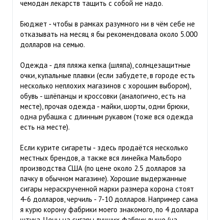
чемодан лекарств тащить с собой не надо.
Бюджет - чтобы в рамках разумного ни в чём себе не
отказывать на месяц я бы рекомендовала около 5.000
долларов на семью.
Одежда - для пляжа кепка (шляпа), солнцезащитные
очки, купальные плавки (если забудете, в городе есть
несколько неплохих магазинов с хорошим выбором),
обувь - шлёпанцы и кроссовки (аналогично, есть на
месте), прочая одежда - майки, шорты, одни брюки,
одна рубашка с длинным рукавом (тоже вся одежда
есть на месте).
Если курите сигареты - здесь продаётся несколько
местных брендов, а также вся линейка Мальборо
производства США (по цене около 2.5 долларов за
пачку в обычном магазине). Хорошие выдержанные
сигары нераскрученной марки размера корона стоят
4-6 долларов, черчиль - 7-10 долларов. Например сама
я курю корону фабрики моего знакомого, по 4 доллара
штука. Цены на сигары лучших фабрик выше (на