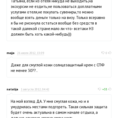
Татьяна, если из отеля никуда не выходить,на
экскурсии не ездить,не пользоваться доп.платными
услугами отеля,не покупать сувениры,то можно
вообще взять деньги только на визу. Только всеравно
я бы не рискнула остаться вообще без средств в
такой далекой стране.мало ли что- всетаки НЗ
должен быть хоть какой-нибудь)))
majja
26 июля 2012, 13:09
0
Даже для смуглой кожи солнцезащитный крем с СПФ
не менее 30??..
natalija
1 августа 2012, 04:42
+33
На мой взгляд ДА. У мня смуглая кожа, но и я
умудрилась местами подгореть. Такая сильная защита
будет очень актуальна в самом начале отдыха, а
дальше, конечно, можно уменьшить.