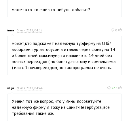
может кто-то ещё что-нибудь добавит?
inna
5 мая 2012, 04:08
0
может,кто подскажет надежную турфирму из СПб?
выбираем тур автобусом в италию через финку на 14
и более дней. максимум,что нашли- это 14 дней без
ночных переездов ( но бон-тур-потому и сомневаемся
) или с 1 ноч.переездом, но там программа не очень.
ulija
9 мая 2012, 04:44
+36
У меня тот же вопрос, что у Инны, посоветуйте
надежную фирму, я тожу из Санкт-Петербурга, все
требования такие же.