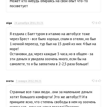
Может кто нибудь опираясь на свой опыт что-то
посоветует
olga
24 декабря 2011, 01:21
0
Я ездила с Балттуром в италию на автобусе тоже
через Брест - все было хорошо, спали в отелях, но был
1 ночной переезд, тур был на 15 дней из них 4 был на
море!
Остановки, да, через каждые 3 часа, но в общем - за
эти деньги я увидела ооочень много, если бы на
самолете, то я бы заплатила в 2-2,5 раза больше!
sveta
3 января 2012, 06:21
0
Странные все-таки люди...они за маленькие деньги
хотят большого комфорта! Это же автобус!!! И в
принципе ясно, что степень свободы в нем ну ооочень
маленькая - меньше, чем в поезде! Поэтому