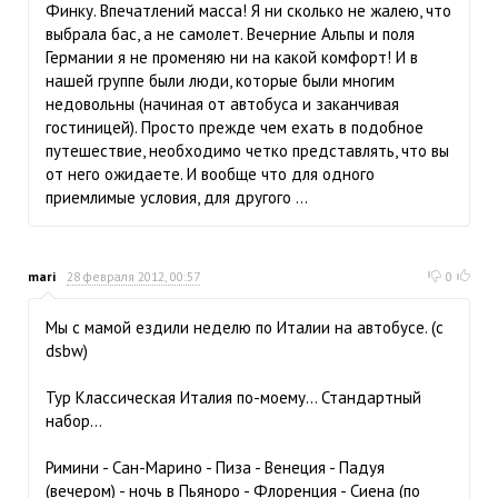
Финку. Впечатлений масса! Я ни сколько не жалею, что
выбрала бас, а не самолет. Вечерние Альпы и поля
Германии я не променяю ни на какой комфорт! И в
нашей группе были люди, которые были многим
недовольны (начиная от автобуса и заканчивая
гостиницей). Просто прежде чем ехать в подобное
путешествие, необходимо четко представлять, что вы
от него ожидаете. И вообще что для одного
приемлимые условия, для другого ...
mari
28 февраля 2012, 00:57
0
Мы с мамой ездили неделю по Италии на автобусе. (с
dsbw)
Тур Классическая Италия по-моему... Стандартный
набор...
Римини - Сан-Марино - Пиза - Венеция - Падуя
(вечером) - ночь в Пьяноро - Флоренция - Сиена (по