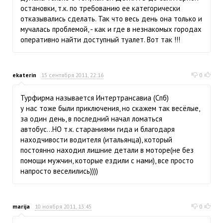
остановки, т.к. по требованию ее категорически
отказывались сделать. Так что весь день она только и
мучалась проблемой, - как и где в незнакомых городах
оперативно найти доступный туалет. Вот так !!!
ekaterin
15 сентября 2011, 22:16
0
Турфирма называется Интертрансавиа (Спб)
у нас тоже были приключения, но скажем так весёлые,
за один день, в последний начал ломаться
автобус...НО т.к. стараниями гида и благодаря
находчивости водителя (итальянца), который
постоянно находил лишние детали в моторе(не без
помощи мужчин, которые ездили с нами), все просто
напросто веселились))))
marija
10 ноября 2011, 13:45
0