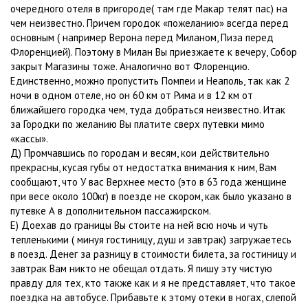
очередного отеля в пригороде( там где Макар телят пас) на
чем неизвестно. Причем городок «пожеланию» всегда перед
основным ( например Верона перед Миланом, Пиза перед
Флоренцией). Поэтому в Милан Вы приезжаете к вечеру, Собор
закрыт Магазины тоже. Аналогично вот Флоренцию.
Единственно, можно пропустить Помпеи и Неаполь, так как 2
ночи в одном отеле, но он 60 км от Рима и в 12 км от
ближайшего городка чем, туда добраться неизвестно. Итак
за Городки по желанию Вы платите сверх путевки мимо
«кассы».
Д) Промчавшись по городам и весям, кои действительно
прекрасны, кусая губы от недостатка внимания к ним, Вам
сообщают, что У вас Верхнее место (это в 63 года женщине
при весе около 100кг) в поезде не скором, как было указано в
путевке А в дополнительном пассажирском.
Е) Доехав до границы Вы стоите на ней всю ночь и чуть
тепленькими ( минуя гостиницу, душ и завтрак) загружаетесь
в поезд. Денег за разницу в стоимости билета, за гостиницу и
завтрак Вам никто не обещал отдать. Я пишу эту чистую
правду для тех, кто также как и я не представляет, что такое
поездка на автобусе. Прибавьте к этому отеки в ногах, слепой