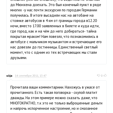
до Мюнхена доехать. Это был конечный пункт в ряде
многих -у нас почти экскурсия по городам Германии
получилась. В итоге высадили нас на автобане на
стоянке автобусов в 4 км от границы города в12.20
ночи, вместо 17.00 заявленных в билете и куда идти,
где город, как и на чём до него добираться- тайна
покрытая мраком! Нам повезло, что познакомились в
автобусе с мальчиком музыкантом и встречающие его
нас довезли до гостинницы. Единственный светлый
момент, что с одним из тех встречающих мы стали
друзьями.
ulija
14 сентября 2011, 13:47
0
Прочитала ваши комментариии. Нахожусь в ужасе от
прочитанного. Есть такая поговорка - скупой платит
дважды. На этом примере можно сказать даже, что
МНОГОКРАТНО, т.к это не только выброшенные деньги
и напрочь испорченное настроение, но и смазанное