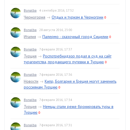
Bonalba
· 4 сентября 2016, 17:52
Черногория
→
Отдых и туризм в Черногрии
0
Bonalba
· 28 августа 2016, 23:00
Италия
→
Палермо - сказочный город Сицилии
0
Bonalba
· 7 февраля 2016, 17:37
Турция
→
Роспотребнадзор подал в суд на сайт
турагентства, продающего путевки в Турцию
0
Bonalba
· 7 февраля 2016, 17:36
Новости
→
Кипр, Болгария и Греция могут заменить
россиянам Турцию
0
Bonalba
· 7 февраля 2016, 17:34
Турция
→
Немцы стали реже бронировать туры в
Турцию
0
Bonalba
· 7 февраля 2016, 17:31