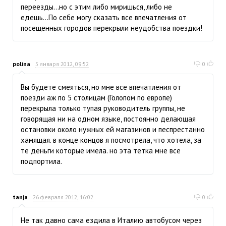
переезды...но с этим либо миришься, либо не
едешь...По себе могу сказать все впечатления от
посещенных городов перекрыли неудобства поездки!
polina
5 января 2012, 09:52
0
Вы будете смеяться, но мне все впечатления от
поезди аж по 5 столицам (Голопом по европе)
перекрыла только тупая руководитель группы, не
говорящая ни на одном языке, постоянно делающая
остановки около нужных ей магазинов и песпрестанно
хамящая. в конце концов я посмотрела, что хотела, за
те деньги которые имела. но эта тетка мне все
подпортила.
tanja
26 февраля 2012, 16:02
0
Не так давно сама ездила в Италию автобусом через