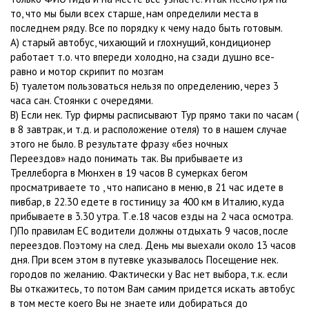
то, что мы были всех старше, нам определили места в
последнем ряду. Все по порядку к чему надо быть готовым.
А) старый автобус, чихающий и глохнущий, кондиционер
работает т.о. что впереди холодно, на сзади душно все-
равно и мотор скрипит по мозгам
Б) туалетом пользоваться нельзя по определению, через 3
часа сан. Стоянки с очередями.
В) Если нек. Тур фирмы расписывают Тур прямо таки по часам (
в 8 завтрак, и т.д. и расположение отеля) то в нашем случае
этого не было. В результате фразу «без ночных
Переездов» надо понимать так. Вы прибываете из
Треллеборга в Мюнхен в 19 часов В сумерках бегом
просматриваете то , что написано в меню, в 21 час идете в
пивбар, в 22.30 едете в гостиницу за 400 км в Италию, куда
прибываете в 3.30 утра. Т.е.18 часов езды на 2 часа осмотра.
Г)По правилам ЕС водители должны отдыхать 9 часов, после
переездов. Поэтому на след. День мы выехали около 13 часов
дня. При всем этом в путевке указывалось Посещение нек.
городов по желанию. Фактически у Вас нет выбора, т.к. если
Вы откажитесь, то потом Вам самим придется искать автобус
в том месте коего Вы не знаете или добираться до