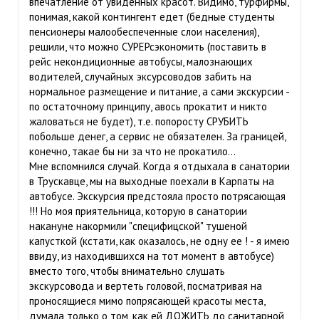
впечатление от увиденных красот. Видимо, турфирмы,
понимая, какой контингент едет (бедные студенты
пенсионеры малообеспеченные слои населения),
решили, что можно СУРЕРсэкономить (поставить в
рейс некондиционные автобусы, малознающих
водителей, случайных эксурсоводов забить на
нормальное размещение и питание, а сами экскурсии -
по остаточному принципу, авось прокатит и никто
жаловаться не будет), т.е. попоросту СРУБИТЬ
побольше денег, а сервис не обязателен. За границей,
конечно, такае бы ни за что не прокатило...
Мне вспомнился случай. Когда я отдыхала в санатории
в Трускавце, мы на выходные поехали в Карпаты на
автобусе. Экскурсия предстояла просто потрясающая
!!! Но моя приятельница, которую в санатории
накануне накормили "специфицской" тушеной
капусткой (кстати, как оказалось, не одну ее ! - я имею
ввиду, из находившихся на тот момент в автобусе)
вместо того, чтобы внимательно слушать
экскурсовода и вертеть головой, посматривая на
проносящиеся мимо попрясающей красоты места,
думала только о том, как ей ДОЖИТЬ до санитарной