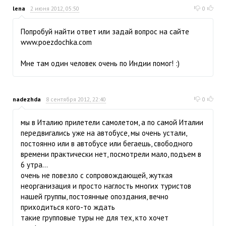
lena
2 июня 2012, 05:50
0
Попробуй найти ответ или задай вопрос на сайте
www.poezdochka.com
Мне там один человек очень по Индии помог! :)
nadezhda
8 сентября 2012, 22:40
0
мы в Италию прилетели самолетом, а по самой Италии
передвигались уже на автобусе, мы очень устали,
постоянно или в автобусе или бегаешь, свободного
времени практически нет, посмотрели мало, подъем в
6 утра...
очень не повезло с сопровождающей, жуткая
неорганизация и просто наглость многих туристов
нашей группы, постоянные опоздания, вечно
приходиться кого-то ждать
такие групповые туры не для тех, кто хочет