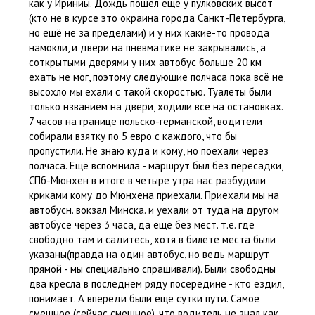
как у Ириниы. Дождь пошёл ещё у пулковских высот
(кто не в курсе это окраина города Санкт-Петербурга,
но ещё не за пределами) и у них какие-то провода
намокли, и двери на пневматике не закрывались, а
соткрытыми дверями у них автобус больше 20 км
ехать не мог, поэтому следующие полчаса пока всё не
высохло мы ехали с такой скоростью. Туалеты были
только нзванием на двери, ходили все на остановках.
7 часов на границе польско-германской, водители
собирали взятку по 5 евро с каждого, что бы
пропустили. Не знаю куда и кому, но поехали через
полчаса. Ещё вспомнила - маршрут был без пересадки,
СПб-Мюнхен в итоге в четыре утра нас разбудили
криками кому до Мюнхена приехали. Приехали мы на
автобусн. вокзал Минска. и уехали от туда на другом
автобусе через 3 часа, да ещё без мест. т.е. где
свободно там и садитесь, хотя в билете места были
указаны(правда на один автобус, но ведь маршрут
прямой - мы специально спрашивали). Были свободны
два кресла в последнем ряду посередине - кто ездил,
понимает. А впереди были ещё сутки пути. Самое
смешное (сейчас смешное), что водитель не знал как