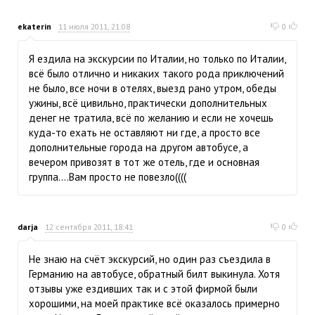
ekaterin
11 июля 2011, 21:08
0
Я ездила на экскурсии по Италии, но только по Италии,
всё было отлично и никаких такого рода приключений
не было, все ночи в отелях, выезд рано утром, обеды
ужины, всё цивильно, практически дополнительных
денег не тратила, всё по желанию и если не хочешь
куда-то ехать не оставляют ни где, а просто все
дополнительные города на другом автобусе, а
вечером привозят в тот же отель, где и основная
группа....Вам просто не повезло((((
darja
12 сентября 2011, 18:41
0
Не знаю на счёт экскурсий, но один раз съездила в
Германию на автобусе, обратный билт выкинула. Хотя
отзывы уже ездивших так и с этой фирмой были
хорошими, на моей практике всё оказалось примерно