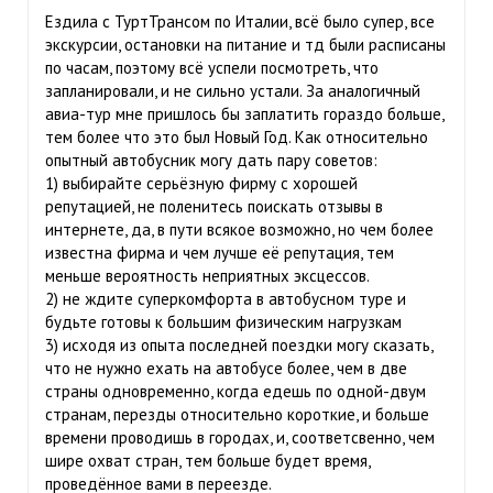
Ездила с ТуртТрансом по Италии, всё было супер, все
экскурсии, остановки на питание и тд были расписаны
по часам, поэтому всё успели посмотреть, что
запланировали, и не сильно устали. За аналогичный
авиа-тур мне пришлось бы заплатить гораздо больше,
тем более что это был Новый Год. Как относительно
опытный автобусник могу дать пару советов:
1) выбирайте серьёзную фирму с хорошей
репутацией, не поленитесь поискать отзывы в
интернете, да, в пути всякое возможно, но чем более
известна фирма и чем лучше её репутация, тем
меньше вероятность неприятных эксцессов.
2) не ждите суперкомфорта в автобусном туре и
будьте готовы к большим физическим нагрузкам
3) исходя из опыта последней поездки могу сказать,
что не нужно ехать на автобусе более, чем в две
страны одновременно, когда едешь по одной-двум
странам, перезды относительно короткие, и больше
времени проводишь в городах, и, соответсвенно, чем
шире охват стран, тем больше будет время,
проведённое вами в переезде.