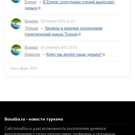
Египет
→
В Египте сотрудники отелей вымогают
деньги
0
Bonalba
· 18 января 2016, 11:24
Турция
→
Теракты и насилие похоронили
туристический рынок Турции
0
Bonalba
· 23 декабря 2015, 17:33
Новости
→
Кому мы везём наши деньги?
0
Весь эфир
·
RSS
Bonalba.ru - новости туризма
Сайт bonalba.ru дает возможность посетителям делиться
впечатлениями о своих путешествиях, турфирмах и оказанном