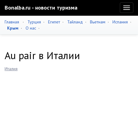
Bonalba.ru - новости туризма
Toggl
naviga
Главная
·
Турция
·
Египет
·
Тайланд
·
Вьетнам
·
Испания
·
Крым
·
О нас
·
Au pair в Италии
Италия