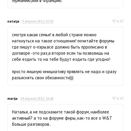
Германию,или в Францию.
natalja
3 апреля 2012, 02:50
0
смотря какая семья! в любой стране можно
наткнуться на такое отношения! почитайте форумы
где пишут о-пэры.все должно быть пррописано в
договоре -это раз,а второе если ты позволишь на
себе ездить то на тебе будут ездить где угодно!
просто лишную инициативу прявлять не надо и сразу
разъяснять свои обязанности)))
marija
14 апреля 2012, 16:46
0
Наталья, а не подскажите такой форум, наиболее
активный? а то на форуме фиры, как-то все о W&T
больше разговоров..