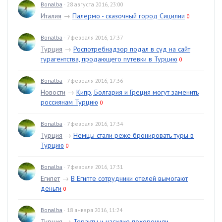
Bonalba
· 28 августа 2016, 23:00
Италия
→
Палермо - сказочный город Сицилии
0
Bonalba
· 7 февраля 2016, 17:37
Турция
→
Роспотребнадзор подал в суд на сайт
турагентства, продающего путевки в Турцию
0
Bonalba
· 7 февраля 2016, 17:36
Новости
→
Кипр, Болгария и Греция могут заменить
россиянам Турцию
0
Bonalba
· 7 февраля 2016, 17:34
Турция
→
Немцы стали реже бронировать туры в
Турцию
0
Bonalba
· 7 февраля 2016, 17:31
Египет
→
В Египте сотрудники отелей вымогают
деньги
0
Bonalba
· 18 января 2016, 11:24
Турция
→
Теракты и насилие похоронили