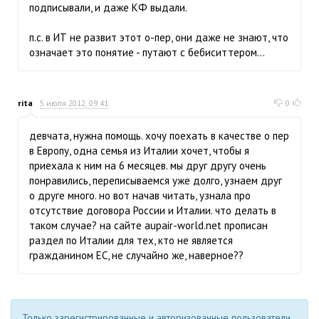
подписывали, и даже КФ выдали.
п.с. в ИТ не развит этот о-пер, они даже не знают, что
означает это понятие - путают с бебиситтером...
rita
5 июля 2012, 09:41
0
девчата, нужна помощь. хочу поехать в качестве о пер
в Европу, одна семья из Италии хочет, чтобы я
приехала к ним на 6 месяцев. мы друг другу очень
понравились, переписываемся уже долго, узнаем друг
о друге много. но вот начав читать, узнала про
отсутствие договора России и Италии. что делать в
таком случае? на сайте aupair-world.net прописан
раздел по Италии для тех, кто не является
гражданином ЕС, не случайно же, наверное??
Только зарегистрированные и авторизованные пользователи