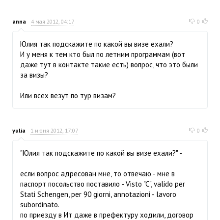
anna
4 мая 2012, 04:17
0
Юлия так подскажите по какой вы визе ехали?
И у меня к тем кто был по летним программам (вот
даже тут в контакте такие есть) вопрос, что это были
за визы?
Или всех везут по тур визам?
yulia
1 июня 2012, 17:07
0
"Юлия так подскажите по какой вы визе ехали?" -
если вопрос адресован мне, то отвечаю - мне в
паспорт посольство поставило - Visto "C", valido per
Stati Schengen, per 90 giorni, annotazioni - lavoro
subordinato.
по приезду в Ит даже в префектуру ходили, договор