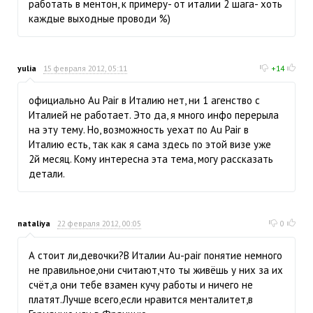
работать в ментон, к примеру- от италии 2 шага- хоть
каждые выходные проводи %)
yulia
15 февраля 2012, 05:11
+14
официально Au Pair в Италию нет, ни 1 агенство с
Италией не работает. Это да, я много инфо перерыла
на эту тему. Но, возможность уехат по Au Pair в
Италию есть, так как я сама здесь по этой визе уже
2й месяц. Кому интересна эта тема, могу рассказать
детали.
nataliya
22 февраля 2012, 00:05
0
А стоит ли,девочки?В Италии Au-pair понятие немного
не правильное,они считают,что ты живёшь у них за их
счёт,а они тебе взамен кучу работы и ничего не
платят.Лучше всего,если нравится менталитет,в