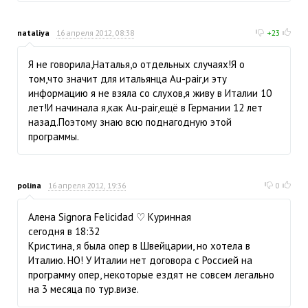
nataliya
16 апреля 2012, 08:38
+23
Я не говорила,Наталья,о отдельных случаях!Я о
том,что значит для итальянца Au-pair,и эту
информацию я не взяла со слухов,я живу в Италии 10
лет!И начинала я,как Au-pair,ещё в Германии 12 лет
назад.Поэтому знаю всю поднагодную этой
программы.
polina
16 апреля 2012, 19:36
0
Алена Signora Felicidad ♡ Куринная
сегодня в 18:32
Кристина, я была опер в Швейцарии, но хотела в
Италию. НО! У Италии нет договора с Россией на
программу опер, некоторые ездят не совсем легально
на 3 месяца по тур.визе.