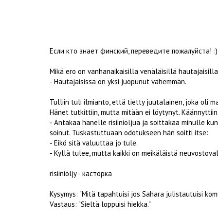
Если кто знает финский, переведите пожалуйста! :)
Mikä ero on vanhanaikaisilla venäläisillä hautajaisill
- Hautajaisissa on yksi juopunut vähemmän.
Tulliin tuli ilmianto, että tietty juutalainen, joka oli 
Hänet tutkittiin, mutta mitään ei löytynyt. Käännyttiin
- Antakaa hänelle risiiniöljuä ja soittakaa minulle ku
soinut. Tuskastuttuaan odotukseen hän soitti itse:
- Eikö sitä valuuttaa jo tule.
- Kyllä tulee, mutta kaikki on meikäläistä neuvostova
risiiniöljy - касторка
Kysymys: "Mitä tapahtuisi jos Sahara julistautuisi kom
Vastaus: "Sieltä loppuisi hiekka."