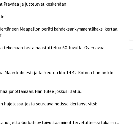
at Pravdaa ja juttelevat keskenään:
le!
 kiertäneen Maapallon peräti kahdeksankymmentäkaksi kertaa,
n!
sa tekemään tästä haastattelua 60-luvulla. Oven avaa
rtää Maan kolmesti ja laskeutuu klo 14.42. Kotona hän on klo
haa jonottamaan. Hän tulee joskus illalla...
n hajotessa, josta seuraava netissä kiertänyt vitsi:
nut, että Gorbatsov toivottaa minut tervetulleeksi takaisin...