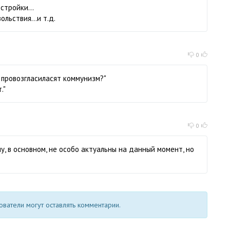
стройки...
льствия...и т.д.
0
е провозгласиласят коммунизм?"
."
0
му, в основном, не особо актуальны на данный момент, но
ватели могут оставлять комментарии.