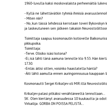
1960-luvulla kaksi moskovalaista perheenäitiä lukev
- Kyllä ne lähettävätkin tyhmiä ihmisiä avaruuslennoil
- Miten niin?
- No, kun tässä lehdessä kerrotaan toveri Bykovskyn
ja laskeutuneen sen jälkeen takaisin Neuvostoliittoo
Toimittaja saapuu kosmonautin kotiovelle Baikonuris
pikkupoika.
Toimittaja:
-Terve. Olisiko isäsi kotona?
-Ei, isä lähti tänä aamuna lennolle klo 9.53. Hän kie
17.30.
-Entäs äitisi sitten, voisinko haastatella häntä?
-Äiti lähti aamulla ennen auringonnousua kauppaan li
Kosmonautti Sergei Krikaljev oli MIR:illä Neuvostoliito
Krikaljev palasi pitkäksi venähtäneeltä lennoltaan...
SK: Olen kiertänyt avaruudessa 10 kuukautta ja odotta
Virkailija: GORBA ON POISSA PELISTÄ...