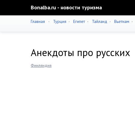
Bonalba.ru - новости туризма
Главная
·
Турция
·
Египет
·
Тайланд
·
Вьетнам
Анекдоты про русских
Финляндия