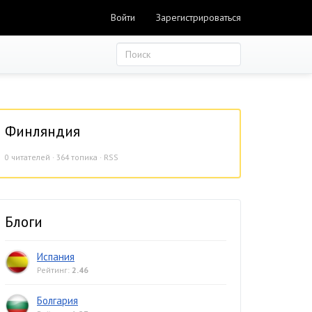
Войти
Зарегистрироваться
Финляндия
0
читателей · 364 топика ·
RSS
Блоги
Испания
Рейтинг:
2.46
Болгария