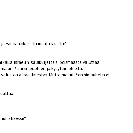
a ja vanhanaikaisilla maalaishäillä?
matkalla Israeliin, salakuljettaisi poismaasta valuttaa.
 majuri Proninin puoleen ja kysyttiin ohjeita.
n valuttaa alkaa ilmestyä. Mutta majuri Proninin puhelin ei
luuttaa.
munistiseksi?"