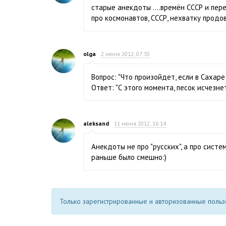
старые анекдоты ....времён СССР и пере
про космонавтов, СССР, нехватку продово
olga
2 июня 2012, 07:30
Вопрос: "Что произойдет, если в Сахар
Ответ: "С этого момента, песок исчезнет
aleksand
11 июня 2012, 16:14
Анекдоты не про "русских", а про систе
раньше было смешно:)
Только зарегистрированные и авторизованные пользо