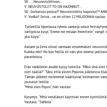
SK: ... Neuvostoliittoon...
V: NEUVOSTOLIITTO ON HAJONNUT...
SK: Gorbatsov poissa?! Neuvostoliitto hajonnut?! ANN
V: Vodka? Selvä... se on sitten 12 MILJOONAA ruplaa..
Työleirillä Siperiassa ryhmä vankeja seisoi hirttäytyn
vartijoista kysyi. "Emme me mitään ihmettele", vangi
yksi köysi."
Aatami ja Eeva olivat varmaan ensimmäiset neuvosto
Kuinka niin? No kun heillä oli vain yksi omena jaettava
paratiisissa.
Eräs vankileirin asukki kysyy toiselta: "Miksi sinä olet
olet täällä?" "Siksi, että ylistin Popovia julkisessa til
Tämän jälkeen molemmat kääntyivät kolmannen vangin p
joutunut leirille.
"Minä olen Popov", hän vastasi.
Kysymys: "Mitä venäläiset käyttivät ennen kynttilöitä
Vastaus: "Sähköä."