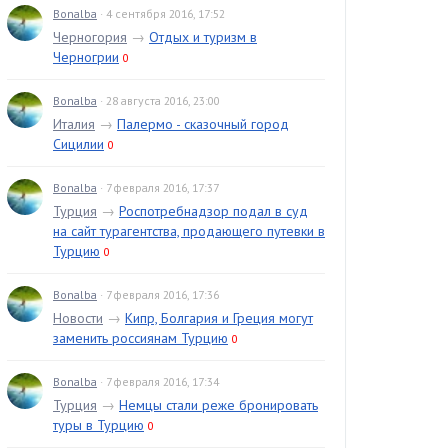
Bonalba
· 4 сентября 2016, 17:52
Черногория
→
Отдых и туризм в
Черногрии
0
Bonalba
· 28 августа 2016, 23:00
Италия
→
Палермо - сказочный город
Сицилии
0
Bonalba
· 7 февраля 2016, 17:37
Турция
→
Роспотребнадзор подал в суд
на сайт турагентства, продающего путевки в
Турцию
0
Bonalba
· 7 февраля 2016, 17:36
Новости
→
Кипр, Болгария и Греция могут
заменить россиянам Турцию
0
Bonalba
· 7 февраля 2016, 17:34
Турция
→
Немцы стали реже бронировать
туры в Турцию
0