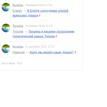
Bonalba
· 7 февраля 2016, 17:31
Египет
→
В Египте сотрудники отелей
вымогают деньги
0
Bonalba
· 18 января 2016, 11:24
Турция
→
Теракты и насилие похоронили
туристический рынок Турции
0
Bonalba
· 23 декабря 2015, 17:33
Новости
→
Кому мы везём наши деньги?
0
Весь эфир
·
RSS