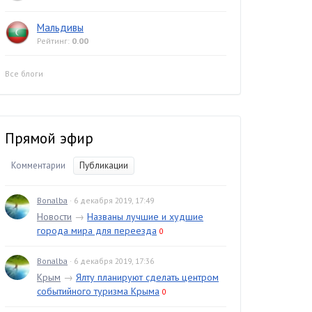
Мальдивы
Рейтинг:
0.00
Все блоги
Прямой эфир
Комментарии
Публикации
Bonalba
· 6 декабря 2019, 17:49
Новости
→
Названы лучшие и худшие
города мира для переезда
0
Bonalba
· 6 декабря 2019, 17:36
Крым
→
Ялту планируют сделать центром
событийного туризма Крыма
0