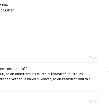
tossa?"
otuutta."
0
onnettomuudella?"
kuu, se on onnettomuus mutta ei katastrofi. Mutta jos
utoaa veteen ja kaikki hukkuvat, se on katastrofi mutta ei
0