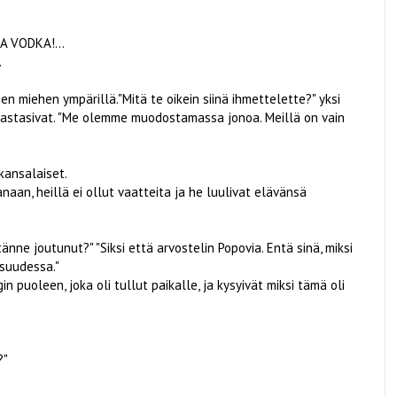
A VODKA!...
.
een miehen ympärillä."Mitä te oikein siinä ihmettelette?" yksi
t vastasivat. "Me olemme muodostamassa jonoa. Meillä on vain
kansalaiset.
naan, heillä ei ollut vaatteita ja he luulivat elävänsä
 tänne joutunut?" "Siksi että arvostelin Popovia. Entä sinä, miksi
aisuudessa."
uoleen, joka oli tullut paikalle, ja kysyivät miksi tämä oli
?"