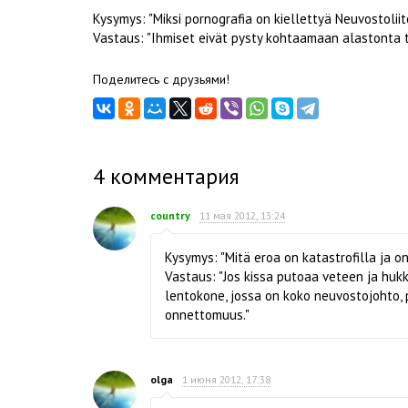
Kysymys: "Miksi pornografia on kiellettyä Neuvostolii
Vastaus: "Ihmiset eivät pysty kohtaamaan alastonta t
Поделитесь с друзьями!
4
комментария
country
11 мая 2012, 13:24
Kysymys: "Mitä eroa on katastrofilla ja 
Vastaus: "Jos kissa putoaa veteen ja huk
lentokone, jossa on koko neuvostojohto, p
onnettomuus."
olga
1 июня 2012, 17:38