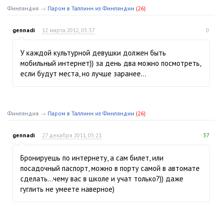
Финляндия
→
Паром в Таллинн из Финляндии
(26)
gennadi
12 марта 2012, 05:37
0
У каждой культурной девушки должен быть
мобильный интернет)) за день два можно посмотреть,
если будут места, но лучше заранее...
Финляндия
→
Паром в Таллинн из Финляндии
(26)
gennadi
27 декабря 2011, 05:21
37
Бронируешь по интернету, а сам билет, или
посадочный паспорт, можно в порту самой в автомате
сделать...чему вас в школе и учат только?)) даже
гуглить не умеете наверное)