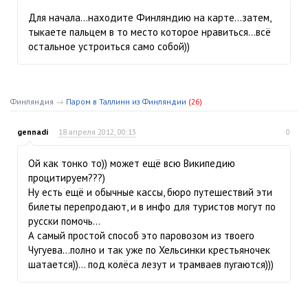
Для начала...находите Финляндию на карте...затем,
тыкаете пальцем в то место которое нравиться...всё
остальное устроиться само собой))
Финляндия
→
Паром в Таллинн из Финляндии
(26)
gennadi
18 апреля 2012, 00:13
0
Ой как тонко то)) может ещё всю Википедию
процитируем???)
Ну есть ещё и обычные кассы, бюро путешествий эти
билеты перепродают, и в инфо для туристов могут по
русски помочь...
А самый простой способ это паровозом из твоего
Чугуева...полно и так уже по Хельсинки крестьяночек
шатается))... под колёса лезут и трамваев пугаются)))