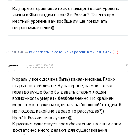
Вы, пардон, сравниваете ж. с пальцем) какой уровень
жизни в Финляндии и какой в России? Так что про
местный уровень вам вообще лучше помолчать,
несравнимые вещи)))
Финляндия
→
как попасть на лечение из россии в финляндию?
(68)
gennadi
2 мая 2012, 06:18
0
Мораль у всех должна быть) какая- никакая. Плохо
старых людей лечат? Ну наверное, на мой взгляд
гораздо лучше было бы давать старым людям
возможность умереть безболезненно. По крайней
мере тем кто уже находиться на "овощной" стадии. Я
не людоед какой, но здраво то рассуждая?))
Ну и? В России типа лучше?)))))
К русским существует предубеждение, но они и сами
достаточно много делают для существования