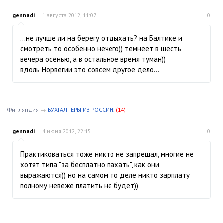
gennadi
1 августа 2012, 11:07
0
...не лучше ли на берегу отдыхать? на Балтике и
смотреть то особенно нечего)) темнеет в шесть
вечера осенью, а в остальное время туман))
вдоль Норвегии это совсем другое дело...
Финляндия
→
БУХГАЛТЕРЫ ИЗ РОССИИ.
(14)
gennadi
4 июня 2012, 22:15
0
Практиковаться тоже никто не запрещал, многие не
хотят типа "за бесплатно пахать", как они
выражаются)) но на самом то деле никто зарплату
полному невеже платить не будет))