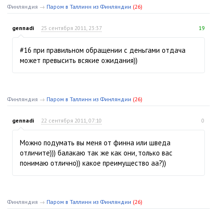
Финляндия
→
Паром в Таллинн из Финляндии
(26)
gennadi
25 сентября 2011, 23:37
19
#16 при правильном обращении с деньгами отдача
может превысить всякие ожидания))
Финляндия
→
Паром в Таллинн из Финляндии
(26)
gennadi
22 сентября 2011, 07:10
0
Можно подумать вы меня от финна или шведа
отличите))) балакаю так же как они, только вас
понимаю отлично)) какое преимущество аа?))
Финляндия
→
Паром в Таллинн из Финляндии
(26)