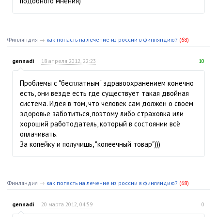
подобного мнения)
Финляндия
→
как попасть на лечение из россии в финляндию?
(68)
gennadi
18 апреля 2012, 22:23
10
Проблемы с "бесплатным" здравоохранением конечно
есть, они везде есть где существует такая двойная
система. Идея в том, что человек сам должен о своём
здоровье заботиться, поэтому либо страховка или
хороший работодатель, который в состоянии всё
оплачивать.
За копейку и получишь, "копеечный товар")))
Финляндия
→
как попасть на лечение из россии в финляндию?
(68)
gennadi
20 марта 2012, 04:59
0