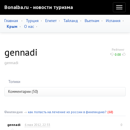
Bonalba.ru - новости туризма
Toggl
naviga
Главная
·
Турция
·
Египет
·
Тайланд
·
Вьетнам
·
Испания
·
Крым
·
О нас
·
gennadi
Рейтинг
0.00
gennadi
Топики
Комментарии (50)
Финляндия
→
как попасть на лечение из россии в финляндию?
(68)
gennadi
6 мая 2012, 22:33
0