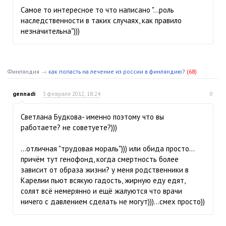
Самое то интересное то что написано "...роль
наследственности в таких случаях, как правило
незначительна")))
Финляндия
→
как попасть на лечение из россии в финляндию?
(68)
gennadi
3 февраля 2012, 18:24
0
Светлана Будкова- именно поэтому что вы
работаете? не советуете?)))
...отличная "трудовая мораль"))) или обида просто...
причём тут генофонд, когда смертность более
зависит от образа жизни? у меня родственники в
Карелии пьют всякую гадость, жирную еду едят,
солят всё немерянно и ещё жалуются что врачи
ничего с давлением сделать не могут)))...смех просто))