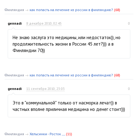
Финляндия
→
как попасть на лечение из россии в финляндию?
(68)
gennadi
8 декабря 2010, 02:45
0
Не знаю заслуга это медицины, или недостаток)), но
продолжительность жизни в России 45 лет?))) а в
Финляндии 70))
Финляндия
→
как попасть на лечение из россии в финляндию?
(68)
gennadi
11 сентября 2010, 23:03
0
Это в "коммунальной" только от насморка лечат)) в
частных вполне приличная медицина но денег стоит)))
Финляндия
→
Хельсинки - Росток ,,,
(11)