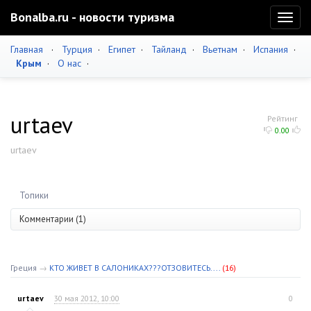
Bonalba.ru - новости туризма
Toggl
naviga
Главная
·
Турция
·
Египет
·
Тайланд
·
Вьетнам
·
Испания
·
Крым
·
О нас
·
urtaev
Рейтинг
0.00
urtaev
Топики
Комментарии (1)
Греция
→
KТО ЖИВЕТ В САЛОНИКАХ???ОТЗОВИТЕСЬ....
(16)
urtaev
30 мая 2012, 10:00
0