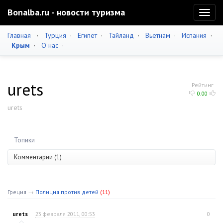
Bonalba.ru - новости туризма
Toggl
naviga
Главная
·
Турция
·
Египет
·
Тайланд
·
Вьетнам
·
Испания
·
Крым
·
О нас
·
urets
Рейтинг
0.00
urets
Топики
Комментарии (1)
Греция
→
Полиция против детей
(11)
urets
23 февраля 2011, 00:53
0