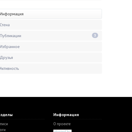
Информация
Стена
Публикации
3
Избранное
Друзья
Активность
азделы
Информация
писи
О проекте
оги