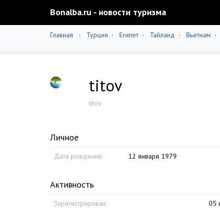
Bonalba.ru - новости туризма
Главная
·
Турция
·
Египет
·
Тайланд
·
Вьетнам
titov
titov
Личное
Дата рождения:
12 января 1979
Активность
Зарегистрирован:
05 