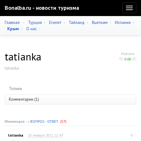
Bonalba.ru - новости туризма
Toggl
naviga
Главная
·
Турция
·
Египет
·
Тайланд
·
Вьетнам
·
Испания
·
Крым
·
О нас
·
tatianka
Рейтинг
0.00
tatianka
Топики
Комментарии (1)
Финляндия
→
ВОПРОС - ОТВЕТ:
(57)
tatianka
25 января 2012, 12:47
0