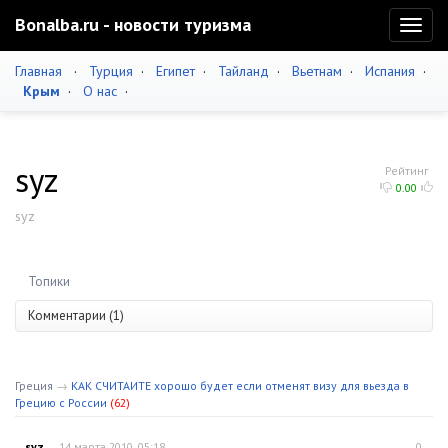
Bonalba.ru - новости туризма
Toggl
naviga
Главная
·
Турция
·
Египет
·
Тайланд
·
Вьетнам
·
Испания
·
Крым
·
О нас
·
syz
Рейтинг
0.00
syz
Топики
Комментарии (1)
Греция
→
КАК СЧИТАИТЕ хорошо будет если отменят визу для вьезда в
Грецию с России
(62)
syz
14 марта 2010, 05:18
0