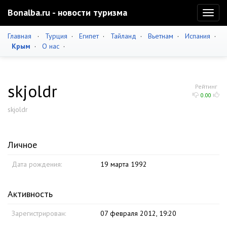
Bonalba.ru - новости туризма
Toggl
naviga
Главная
·
Турция
·
Египет
·
Тайланд
·
Вьетнам
·
Испания
·
Крым
·
О нас
·
skjoldr
Рейтинг
0.00
skjoldr
Личное
Дата рождения:
19 марта 1992
Активность
Зарегистрирован:
07 февраля 2012, 19:20