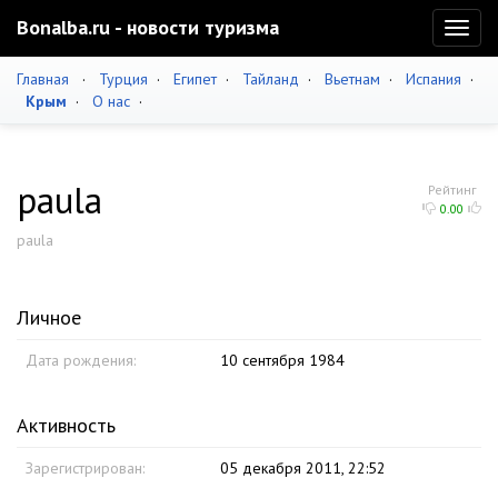
Bonalba.ru - новости туризма
Toggl
naviga
Главная
·
Турция
·
Египет
·
Тайланд
·
Вьетнам
·
Испания
·
Крым
·
О нас
·
paula
Рейтинг
0.00
paula
Личное
Дата рождения:
10 сентября 1984
Активность
Зарегистрирован:
05 декабря 2011, 22:52