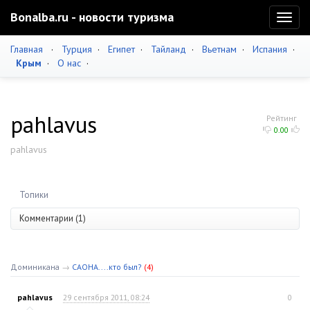
Bonalba.ru - новости туризма
Toggl
naviga
Главная
·
Турция
·
Египет
·
Тайланд
·
Вьетнам
·
Испания
·
Крым
·
О нас
·
pahlavus
Рейтинг
0.00
pahlavus
Топики
Комментарии (1)
Доминикана
→
САОНА....кто был?
(4)
pahlavus
29 сентября 2011, 08:24
0