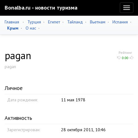
Bonalba.ru - новости туризма
Toggl
naviga
Главная
·
Турция
·
Египет
·
Тайланд
·
Вьетнам
·
Испания
·
Крым
·
О нас
·
pagan
Рейтинг
0.00
pagan
Личное
Дата рождения:
11 мая 1978
Активность
Зарегистрирован:
28 октября 2011, 10:46