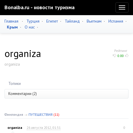
Bonalba.ru - новости туризма
Toggl
naviga
Главная
·
Турция
·
Египет
·
Тайланд
·
Вьетнам
·
Испания
·
Крым
·
О нас
·
organiza
Рейтинг
0.00
organiza
Топики
Комментарии (2)
Финляндия
→
ПУТЕШЕСТВИЯ
(11)
organiza
26 августа 2012, 01:51
0