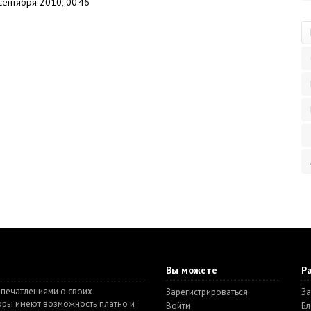
сентября 2010, 00:46
Вы можете
Р
впечатлениями о своих
Зарегистрироваться
За
торы имеют возможность платно и
Войти
Бл