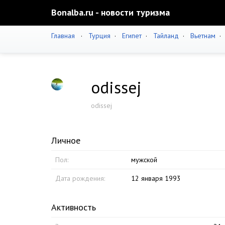
Bonalba.ru - новости туризма
Главная
·
Турция
·
Египет
·
Тайланд
·
Вьетнам
odissej
odissej
Личное
Пол:
мужской
Дата рождения:
12 января 1993
Активность