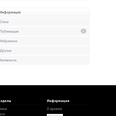
Информация
Стена
Публикации
1
Избранное
Друзья
Активность
азделы
Информация
писи
О проекте
оги