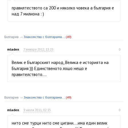
правилтеството са 200 и няколко човека а българия е
над 7 милиона : )
Болгария
→
Знакомства с болгарами...
(49)
mladen
7 января 2012, 13:23
0
Велик е Българският народ, Велика е историята на
България ))) Единственото лошо нещо е
правителството....
Болгария
→
Знакомства с болгарами...
(49)
mladen
9 июля 2011, 02:15
0
нито сме турци нито сме цигани....има един велик