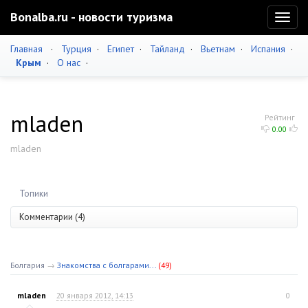
Bonalba.ru - новости туризма
Toggl
naviga
Главная
·
Турция
·
Египет
·
Тайланд
·
Вьетнам
·
Испания
·
Крым
·
О нас
·
mladen
Рейтинг
0.00
mladen
Топики
Комментарии (4)
Болгария
→
Знакомства с болгарами...
(49)
mladen
20 января 2012, 14:13
0