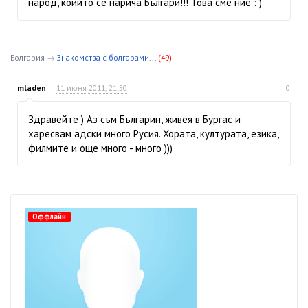
народ, коийто се нарича Българи!!! Това сме ние : )
Болгария
→
Знакомства с болгарами...
(49)
mladen
11 июня 2011, 21:50
0
Здравейте ) Аз съм Българин, живея в Бургас и
харесвам адски много Русия. Хората, културата, езика,
филмите и още много - много )))
Оффлайн