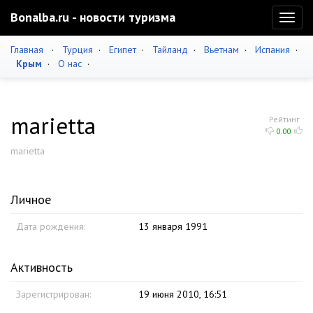
Bonalba.ru - новости туризма
Toggl
naviga
Главная
·
Турция
·
Египет
·
Тайланд
·
Вьетнам
·
Испания
·
Крым
·
О нас
·
marietta
Рейтинг
0.00
marietta
Личное
Дата рождения:
13 января 1991
Активность
Зарегистрирован:
19 июня 2010, 16:51