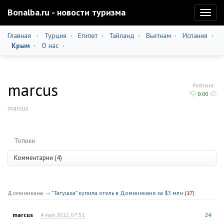
Bonalba.ru - новости туризма
Toggl
naviga
Главная
·
Турция
·
Египет
·
Тайланд
·
Вьетнам
·
Испания
·
Крым
·
О нас
·
marcus
Рейтинг
0.00
marcus
Топики
Комментарии (4)
Доминикана
→
"Татушка" купила отель в Доминикане за $3 млн
(17)
marcus
4 мая 2012, 07:51
24