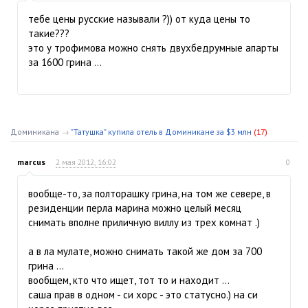
тебе цены русские называли ?)) от куда цены то
такие???
это у трофимова можно снять двухбедрумные апарты
за 1600 грина ...
Доминикана
→
"Татушка" купила отель в Доминикане за $3 млн
(17)
marcus
2 мая 2012, 16:02
0
вообще-то, за полторашку грина, на том же севере, в
резиденции перла марина можно целый месяц
снимать вполне приличную виллу из трех комнат .)
а в ла мулате, можно снимать такой же дом за 700
грина ...
вообщем, кто что ищет, тот то и находит ...
саша прав в одном - си хорс - это статусно.) на си