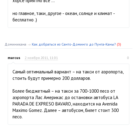
хорсе приятно все ...
но главное, таки, другое - океан, солнце и климат -
бесплатно .)
Доминикана
→
Как добраться из Санто-Доминго до Пунта-Каны?
(3)
marcus
2 ноября 2011, 11:01
0
Самый оптимальный вариант – на такси от аэропорта,
стоить будут примерно 200 долларов.
Более бюджетный – на такси за 700-1000 песо от
аэропорта Лас Америкас до остановки автобуса LA
PARADA DE EXPRESO BAVARO, находится на Avenida
Mаximo Gоmez. Далее – автобусом, билет стоит 300
песо.