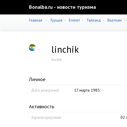
Bonalba.ru - новости туризма
Главная
·
Турция
·
Египет
·
Тайланд
·
Вьетнам
linchik
linchik
Личное
Дата рождения:
17 марта 1985
Активность
Зарегистрирован:
02 