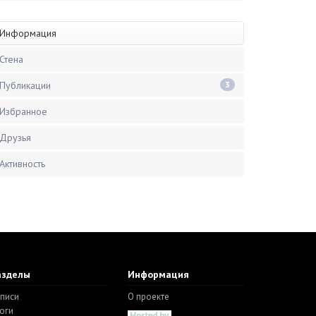
Информация
Стена
Публикации
3
Избранное
Друзья
Активность
азделы
Информация
писи
О проекте
оги