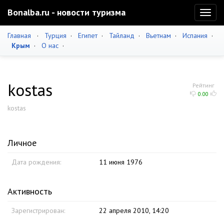
Bonalba.ru - новости туризма
Toggl
naviga
Главная
·
Турция
·
Египет
·
Тайланд
·
Вьетнам
·
Испания
·
Крым
·
О нас
·
kostas
Рейтинг
0.00
kostas
Личное
Дата рождения:
11 июня 1976
Активность
Зарегистрирован:
22 апреля 2010, 14:20