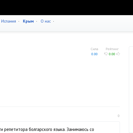
·
Испания
·
Крым
·
О нас
·
Сила
Рейтинг
0.00
0.00
0
уги репетитора болгарского языка. Занимаюсь со