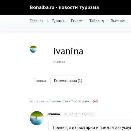
Bonalba.ru - новости туризма
Главная
·
Турция
·
Египет
·
Тайланд
·
Вьетнам
ivanina
ivanina
Топики
Комментарии (1)
Болгария
→
Знакомства с болгарами...
(49)
ivanina
11 июня 2011, 09:30
Привет, я из Болгарии и предлагаю усл