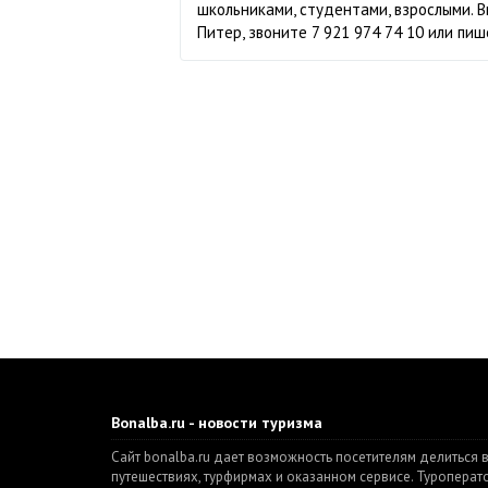
школьниками, студентами, взрослыми. В
Питер, звоните 7 921 974 74 10 или пиш
Bonalba.ru - новости туризма
Сайт bonalba.ru дает возможность посетителям делиться 
путешествиях, турфирмах и оказанном сервисе. Туропера