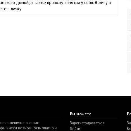
ыезжаю домой, а также провожу занятия у себя. Я живу в
ете в личку
Вы можете
Р
впечатлениями о своих
Зарегистрироваться
За
торы имеют возможность платно и
Войти
Бл