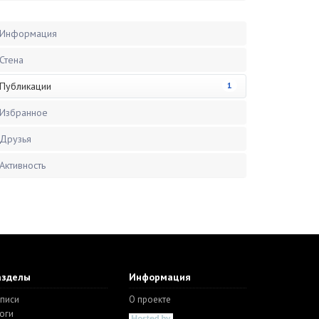
Информация
Стена
Публикации
1
Избранное
Друзья
Активность
азделы
Информация
писи
О проекте
оги